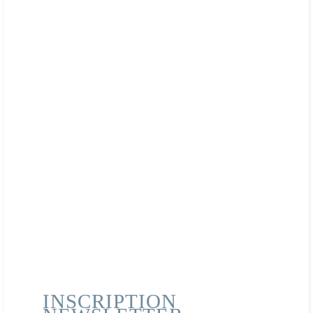
équilibrée et à un mode de vie sain.
Les Fleurs de Bach
et les émotions
liées aux examens
Il y a des moments dans
la vie où l’inquiétude et la
tension font partie du
quotidien. Lors d’une
session d’examens par
exemple !
INSCRIPTION