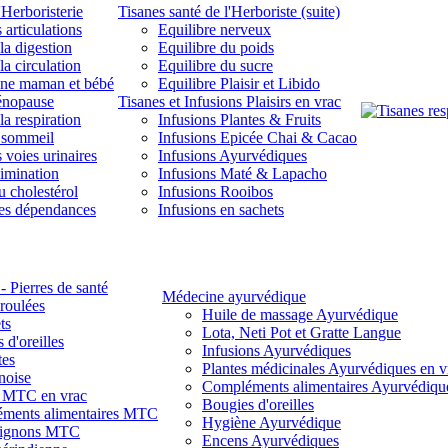
'Herboristerie
Tisanes santé de l'Herboriste (suite)
 articulations
Equilibre nerveux
la digestion
Equilibre du poids
la circulation
Equilibre du sucre
une maman et bébé
Equilibre Plaisir et Libido
énopause
Tisanes et Infusions Plaisirs en vrac
la respiration
Infusions Plantes & Fruits
 sommeil
Infusions Epicée Chai & Cacao
 voies urinaires
Infusions Ayurvédiques
limination
Infusions Maté & Lapacho
u cholestérol
Infusions Rooibos
des dépendances
Infusions en sachets
- Pierres de santé
Médecine ayurvédique
 roulées
Huile de massage Ayurvédique
ts
Lota, Neti Pot et Gratte Langue
 d'oreilles
Infusions Ayurvédiques
tes
Plantes médicinales Ayurvédiques en v
noise
Compléments alimentaires Ayurvédiqu
s MTC en vrac
Bougies d'oreilles
ments alimentaires MTC
Hygiène Ayurvédique
ignons MTC
Encens Ayurvédiques