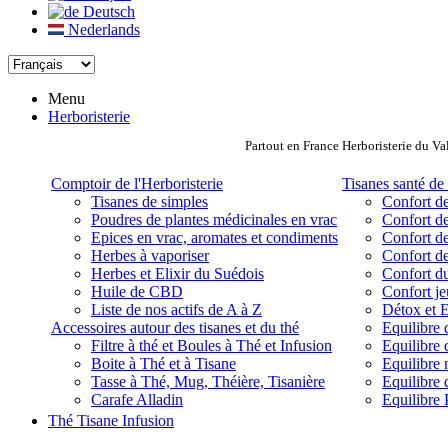
Deutsch
Nederlands
Menu
Herboristerie
Partout en France Herboristerie du Va
Comptoir de l'Herboristerie
Tisanes santé de 
Tisanes de simples
Confort de
Poudres de plantes médicinales en vrac
Confort de
Epices en vrac, aromates et condiments
Confort de
Herbes à vaporiser
Confort de
Herbes et Elixir du Suédois
Confort d
Huile de CBD
Confort j
Liste de nos actifs de A à Z
Détox et E
Accessoires autour des tisanes et du thé
Equilibre 
Filtre à thé et Boules à Thé et Infusion
Equilibre 
Boite à Thé et à Tisane
Equilibre
Tasse à Thé, Mug, Théière, Tisanière
Equilibre 
Carafe Alladin
Equilibre P
Thé Tisane Infusion