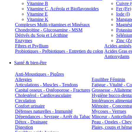
Vitamine B
Cuivre 
Vitamine C, Acérola et Bioflavonoïdes
Fer (Fe)
Vitamine E
Iode (I)
Vitamine K
Manganè
Complexes Multi-vitamines et Minéraux
Magnés
Chondroïtine - Glucosamine - MSM
Potassi
Dérivés du Soja et Lécithine
Séléniu
Enzymes
Zinc (Z
Fibres et Psyllium
Acides aminés
Probiotiques - Prébiotiques - Entretien du colon
Acides Gras es
Antioxydants
Santé & bien-être
Anti-Moustiques - Piqûres
Allergies
Equilibre Féminin
Articulations - Muscles - Tendons
Fatigue - Vitalité - 
Capital osseux - Ostéoporose - Fractures
Grossesse - Allaiteme
Cholestérol - Cardiovasculaire
Hygiène bucco-denta
Circulation
Intolérances alimentai
Confort urinaire
Mémoire - Concentrat
Défenses naturelles - Immunité
Mycoses - Verrues
Dépendances - Sevrage - Arrêt du Tabac
Minceur - Anticellulit
Détox - Drainage
Peau - Ongles - Che
Digestion
Plaies, coups et hém