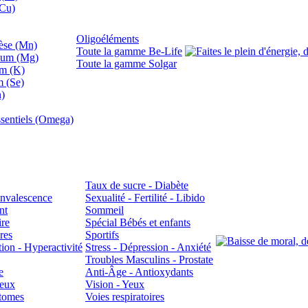
(Cu)
Oligoéléments
se (Mn)
Toute la gamme Be-Life
ium (Mg)
Toute la gamme Solgar
um (K)
m (Se)
n)
sentiels (Omega)
Taux de sucre - Diabète
Convalescence
Sexualité - Fertilité - Libido
nt
Sommeil
ire
Spécial Bébés et enfants
res
Sportifs
ion - Hyperactivité
Stress - Dépression - Anxiété
Troubles Masculins - Prostate
e
Anti-Âge - Antioxydants
veux
Vision - Yeux
atomes
Voies respiratoires