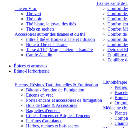
Tisanes santé de l
Thé en Vrac
Confort des
Thé vert
Confort de 
Thé noir
Confort de 
Thé blanc, le joyau des thés
Confort je
Thés en sachets
Confort M
Accessoires autour des tisanes et du thé
Confort de 
Filtre à thé et Boules à Thé et Infusion
Confort du
Boite à Thé et à Tisane
Confort des
Tasse à Thé, Mug, Théière, Tisanière
Détox et E
Carafe Alladin
Equilibre d
Equilibre 
Épices et aromates
Ethno-Herboristerie
Lithothérapie 
Encens, Résines Traditionnelles & Fumigation
Pierres
Bâtons - Smudge de Fumigation
Bracele
Encens en vrac
Boucles
Portes encens et accessoires de fumigation
Orgoni
Bois de Cade & Accessoires
Médecine chi
Baguettes d'encens
Plante
Cônes d'encens et Briques d'encens
Complé
Parfums d'ambiance
Champ
Herbes, racines et bois sacrés