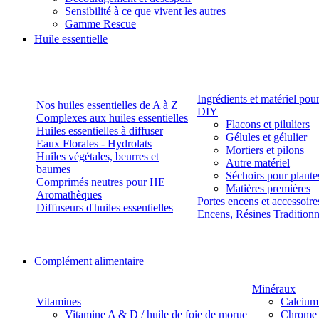
Sensibilité à ce que vivent les autres
Gamme Rescue
Huile essentielle
Ingrédients et matériel pou
Nos huiles essentielles de A à Z
DIY
Complexes aux huiles essentielles
Flacons et piluliers
Huiles essentielles à diffuser
Gélules et gélulier
Eaux Florales - Hydrolats
Mortiers et pilons
Huiles végétales, beurres et
Autre matériel
baumes
Séchoirs pour plante
Comprimés neutres pour HE
Matières premières
Aromathèques
Portes encens et accessoire
Diffuseurs d'huiles essentielles
Encens, Résines Tradition
Complément alimentaire
Minéraux
Vitamines
Calcium
Vitamine A & D / huile de foie de morue
Chrome 