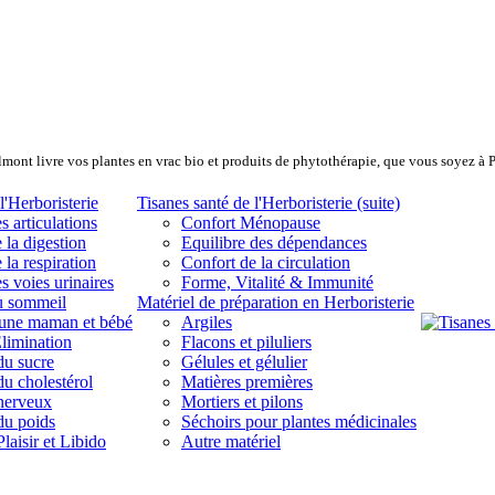
lmont livre vos plantes en vrac bio et produits de phytothérapie, que vous soyez à 
l'Herboristerie
Tisanes santé de l'Herboristerie (suite)
s articulations
Confort Ménopause
 la digestion
Equilibre des dépendances
 la respiration
Confort de la circulation
s voies urinaires
Forme, Vitalité & Immunité
u sommeil
Matériel de préparation en Herboristerie
eune maman et bébé
Argiles
limination
Flacons et piluliers
du sucre
Gélules et gélulier
du cholestérol
Matières premières
 nerveux
Mortiers et pilons
du poids
Séchoirs pour plantes médicinales
laisir et Libido
Autre matériel