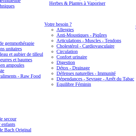
érindienne
Herbes & Plantes à Vaporiser
thniques
Votre besoin ?
Allergies
Anti-Moustiques - Piqûres
Articulations - Muscles - Tendons
de gemmothérapie
Cholestérol - Cardiovasculaire
ns unitaires
Circulation
eau et aubier de tilleul
Confort urinaire
beurres et baumes
Digestion
s en ampoules
Détox - Drainage
ste
Défenses naturelles - Immunité
raliments - Raw Food
Dépendances - Sevrage - Arrêt du Tabac
Equilibre Féminin
e secour
 enfants
de Bach Original