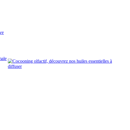
ve
male