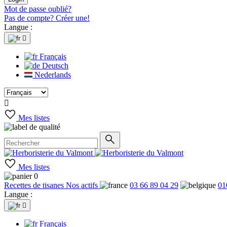
Mot de passe oublié?
Pas de compte? Créer une!
Langue :

Français
Deutsch
Nederlands

Mes listes
Mes listes
0
Recettes de tisanes
Nos actifs
03 66 89 04 29
01
Langue :

Français