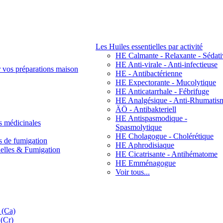
Les Huiles essentielles par activité
HE Calmante - Relaxante - Sédati
HE Anti-virale - Anti-infectieuse
r vos préparations maison
HE - Antibactérienne
HE Expectorante - Mucolytique
HE Anticatarrhale - Fébrifuge
HE Analgésique - Anti-Rhumatis
ÄÖ - Antibakteriell
HE Antispasmodique -
s médicinales
Spasmolytique
HE Cholagogue - Cholérétique
s de fumigation
HE Aphrodisiaque
nelles & Fumigation
HE Cicatrisante - Antihématome
HE Emménagogue
Voir tous...
 (Ca)
(Cr)