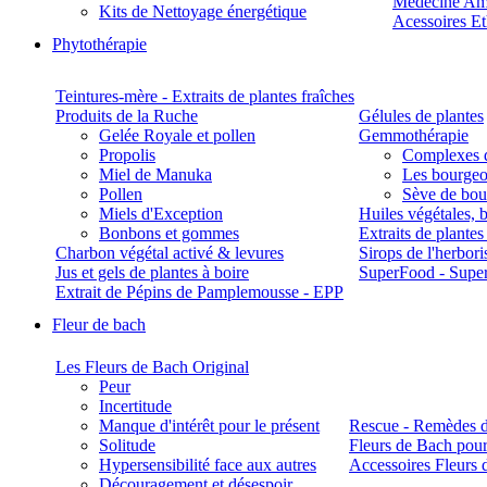
Médecine Am
Kits de Nettoyage énergétique
Acessoires E
Phytothérapie
Teintures-mère - Extraits de plantes fraîches
Produits de la Ruche
Gélules de plantes
Gelée Royale et pollen
Gemmothérapie
Propolis
Complexes 
Miel de Manuka
Les bourgeo
Pollen
Sève de boul
Miels d'Exception
Huiles végétales, 
Bonbons et gommes
Extraits de plante
Charbon végétal activé & levures
Sirops de l'herbori
Jus et gels de plantes à boire
SuperFood - Supe
Extrait de Pépins de Pamplemousse - EPP
Fleur de bach
Les Fleurs de Bach Original
Peur
Incertitude
Manque d'intérêt pour le présent
Rescue - Remèdes d
Solitude
Fleurs de Bach pour
Hypersensibilité face aux autres
Accessoires Fleurs 
Découragement et désespoir