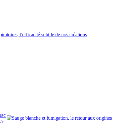
rac
es