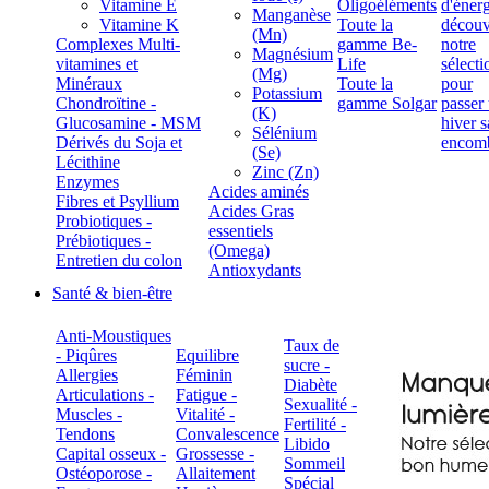
Vitamine E
Oligoéléments
Manganèse
Vitamine K
Toute la
(Mn)
Complexes Multi-
gamme Be-
Magnésium
vitamines et
Life
(Mg)
Minéraux
Toute la
Potassium
Chondroïtine -
gamme Solgar
(K)
Glucosamine - MSM
Sélénium
Dérivés du Soja et
(Se)
Lécithine
Zinc (Zn)
Enzymes
Acides aminés
Fibres et Psyllium
Acides Gras
Probiotiques -
essentiels
Prébiotiques -
(Omega)
Entretien du colon
Antioxydants
Santé & bien-être
Anti-Moustiques
Taux de
- Piqûres
Equilibre
sucre -
Allergies
Féminin
Diabète
Articulations -
Fatigue -
Sexualité -
Muscles -
Vitalité -
Fertilité -
Tendons
Convalescence
Libido
Capital osseux -
Grossesse -
Sommeil
Ostéoporose -
Allaitement
Spécial