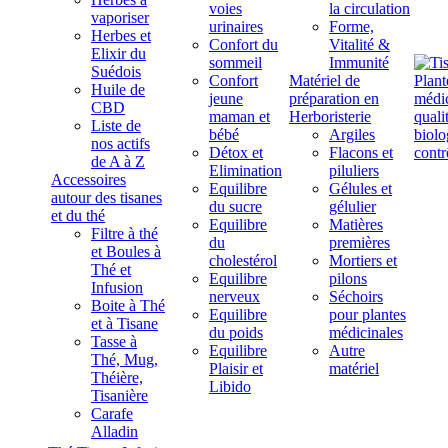
voies
la circulation
vaporiser
urinaires
Forme,
Herbes et
Confort du
Vitalité &
Elixir du
sommeil
Immunité
Suédois
Confort
Matériel de
Huile de
jeune
préparation en
CBD
maman et
Herboristerie
Liste de
bébé
Argiles
nos actifs
Détox et
Flacons et
de A à Z
Elimination
piluliers
Accessoires
Equilibre
Gélules et
autour des tisanes
du sucre
gélulier
et du thé
Equilibre
Matières
Filtre à thé
du
premières
et Boules à
cholestérol
Mortiers et
Thé et
Equilibre
pilons
Infusion
nerveux
Séchoirs
Boite à Thé
Equilibre
pour plantes
et à Tisane
du poids
médicinales
Tasse à
Equilibre
Autre
Thé, Mug,
Plaisir et
matériel
Théière,
Libido
Tisanière
Carafe
Alladin