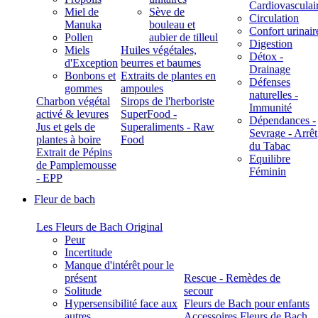
Cardiovasculai
Miel de
Sève de
Circulation
Manuka
bouleau et
Confort urinair
Pollen
aubier de tilleul
Digestion
Miels
Huiles végétales,
Détox -
d'Exception
beurres et baumes
Drainage
Bonbons et
Extraits de plantes en
Défenses
gommes
ampoules
naturelles -
Charbon végétal
Sirops de l'herboriste
Immunité
activé & levures
SuperFood -
Dépendances -
Jus et gels de
Superaliments - Raw
Sevrage - Arrêt
plantes à boire
Food
du Tabac
Extrait de Pépins
Equilibre
de Pamplemousse
Féminin
- EPP
Fleur de bach
Les Fleurs de Bach Original
Peur
Incertitude
Manque d'intérêt pour le
présent
Rescue - Remèdes de
Solitude
secour
Hypersensibilité face aux
Fleurs de Bach pour enfants
autres
Accessoires Fleurs de Bach