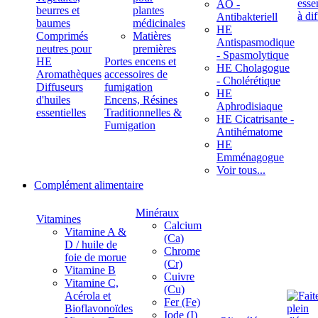
ÄÖ -
beurres et
plantes
Antibakteriell
baumes
médicinales
HE
Comprimés
Matières
Antispasmodique
neutres pour
premières
- Spasmolytique
HE
Portes encens et
HE Cholagogue
Aromathèques
accessoires de
- Cholérétique
Diffuseurs
fumigation
HE
d'huiles
Encens, Résines
Aphrodisiaque
essentielles
Traditionnelles &
HE Cicatrisante -
Fumigation
Antihématome
HE
Emménagogue
Voir tous...
Complément alimentaire
Minéraux
Vitamines
Calcium
Vitamine A &
(Ca)
D / huile de
Chrome
foie de morue
(Cr)
Vitamine B
Cuivre
Vitamine C,
(Cu)
Acérola et
Fer (Fe)
Bioflavonoïdes
Iode (I)