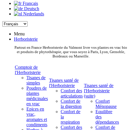
Français
Deutsch
Nederlands
Menu
Herboristerie
Partout en France Herboristerie du Valmont livre vos plantes en vrac bio
et produits de phytothérapie, que vous soyez à Paris, Lyon, Grenoble,
Bordeaux ou Marseille.
Comptoir de
l'Herboristerie
Tisanes de
Tisanes santé de
simples
l'Herboristerie
Tisanes santé de
Poudres de
Confort des
l'Herboristerie
plantes
articulations
(suite)
médicinales
Confort de
Confort
en vrac
la digestion
Ménopause
Epices en
Confort de
Equilibre
vrac,
la
des
aromates et
respiration
dépendances
condiments
Confort des
Confort de
Herbes à