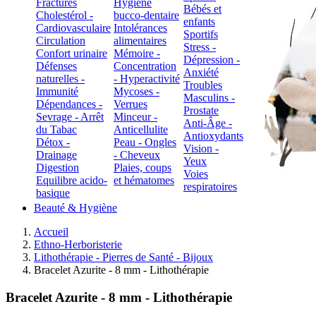
Fractures
Hygiène
Bébés et
Cholestérol -
bucco-dentaire
enfants
Cardiovasculaire
Intolérances
Sportifs
Circulation
alimentaires
Stress -
Confort urinaire
Mémoire -
Dépression -
Défenses
Concentration
Anxiété
naturelles -
- Hyperactivité
Troubles
Immunité
Mycoses -
Masculins -
Dépendances -
Verrues
Prostate
Sevrage - Arrêt
Minceur -
Anti-Âge -
du Tabac
Anticellulite
Antioxydants
Détox -
Peau - Ongles
Vision -
Drainage
- Cheveux
Yeux
Digestion
Plaies, coups
Voies
Equilibre acido-
et hématomes
respiratoires
basique
Beauté & Hygiène
Accueil
Ethno-Herboristerie
Lithothérapie - Pierres de Santé - Bijoux
Bracelet Azurite - 8 mm - Lithothérapie
Bracelet Azurite - 8 mm - Lithothérapie