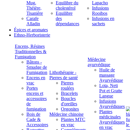
Mug,
Equilibre du
Lapacho
Théière,
cholestérol
Infusions
Tisanière
Equilibre
Rooibos
Carafe
des
Infusions en
Alladin
dépendances
sachets
Épices et aromates
Ethno-Herboristerie
Encens, Résines
Traditionnelles &
Fumigation
Médecine
Bâtons -
ayurvédique
Smudge de
Huile de
Fumigation
Lithothérapie -
massage
Encens en
Pierres de santé
Ayurvédique
vrac
Pierres
Lota, Neti
Portes
roulées
Pot et Gratte
encens et
Bracelets
Langue
accessoires
Boucles
Infusions
de
d'oreilles
Ayurvédiques
fumigation
Orgonites
Plantes
Bois de
Médecine chinoise
médicinales
Cade &
Plantes MTC
Ayurvédiques
Accessoires
en vrac
en vrac
Baguettes
Compléments