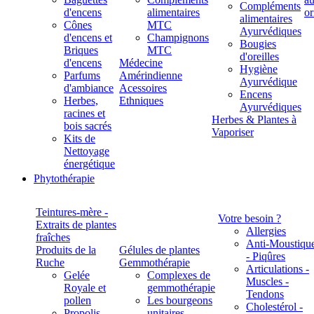
Compléments
d'encens
alimentaires
alimentaires
Cônes
MTC
Ayurvédiques
d'encens et
Champignons
Bougies
Briques
MTC
d'oreilles
d'encens
Médecine
Hygiène
Parfums
Amérindienne
Ayurvédique
d'ambiance
Acessoires
Encens
Herbes,
Ethniques
Ayurvédiques
racines et
Herbes & Plantes à
bois sacrés
Vaporiser
Kits de
Nettoyage
énergétique
Phytothérapie
Teintures-mère -
Votre besoin ?
Extraits de plantes
Allergies
fraîches
Anti-Moustiqu
Produits de la
Gélules de plantes
- Piqûres
Ruche
Gemmothérapie
Articulations -
Gelée
Complexes de
Muscles -
Royale et
gemmothérapie
Tendons
pollen
Les bourgeons
Cholestérol -
Propolis
unitaires