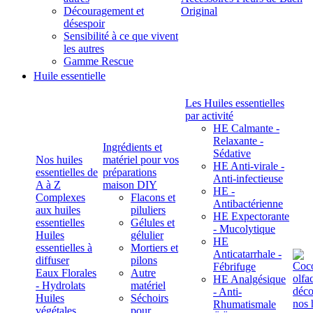
Découragement et
Original
désespoir
Sensibilité à ce que vivent
les autres
Gamme Rescue
Huile essentielle
Les Huiles essentielles
par activité
HE Calmante -
Relaxante -
Ingrédients et
Sédative
Nos huiles
matériel pour vos
HE Anti-virale -
essentielles de
préparations
Anti-infectieuse
A à Z
maison DIY
HE -
Complexes
Flacons et
Antibactérienne
aux huiles
piluliers
HE Expectorante
essentielles
Gélules et
- Mucolytique
Huiles
gélulier
HE
essentielles à
Mortiers et
Anticatarrhale -
diffuser
pilons
Fébrifuge
Eaux Florales
Autre
HE Analgésique
- Hydrolats
matériel
- Anti-
Huiles
Séchoirs
Rhumatismale
végétales,
pour