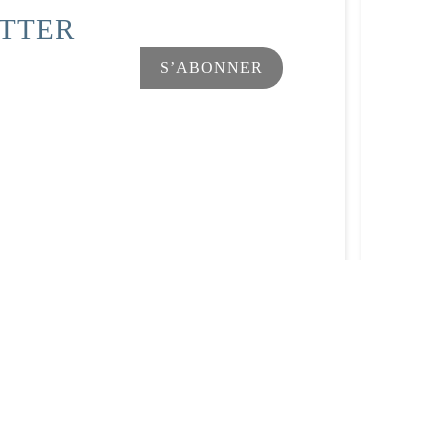
ETTER
Facebook
Instagram
s Options
ètres de confidentialité, en garantissant la conformité avec le