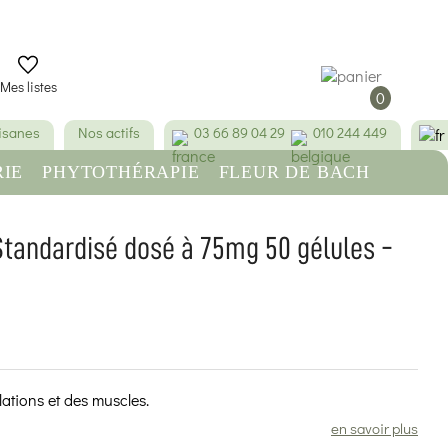
Mes listes
0
tisanes
Nos actifs
03 66 89 04 29
010 244 449
IE
PHYTOTHÉRAPIE
FLEUR DE BACH
RE
BEAUTÉ & HYGIÈNE
 Standardisé dosé à 75mg 50 gélules -
(6 avis)
lations et des muscles.
en savoir plus