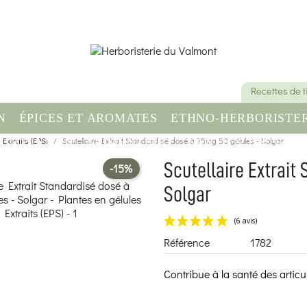
Recettes de 
N
ÉPICES ET AROMATES
ETHNO-HERBORISTER
 Extraits (EPS)
OMPLÉMENT ALIMENTAIRE
Scutellaire Extrait Standardisé dosé à 75mg 50 gélules - Solgar
SANTÉ & BIEN-ÊT
Scutellaire Extrait
-15%
Solgar
Référence
1782
Contribue à la santé des articu