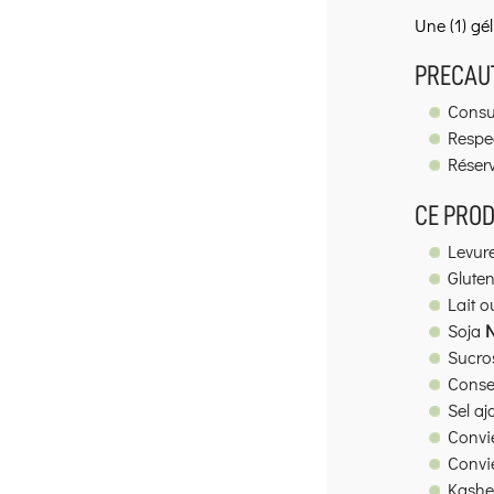
Une (1) gé
PRECAUT
Consul
Respec
Réserv
CE PROD
Levur
Glute
Lait 
Soja
Sucro
Conse
Sel aj
Convi
Convi
Kash