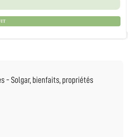
6
UIT
 - Solgar, bienfaits, propriétés