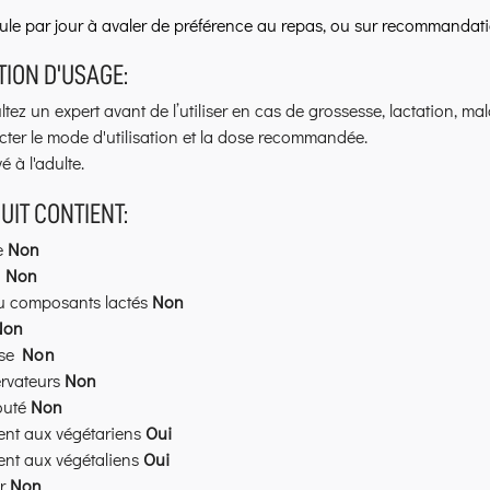
lule par jour à avaler de préférence au repas, ou sur recommandat
ION D'USAGE:
tez un expert avant de l’utiliser en cas de grossesse, lactation, m
ter le mode d'utilisation et la dose recommandée.
é à l'adulte.
UIT CONTIENT:
e
Non
n
Non
ou composants lactés
Non
Non
se
Non
rvateurs
Non
outé
Non
ent aux végétariens
Oui
ent aux végétaliens
Oui
er
Non