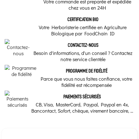
Votre commande est preparée et expédiée
Nom latin
Connue pour ses propriétés
calmantes, cette infusion est
chez vous en 24H
également appréciée pour
Jasminum officinale
son arôme délicat et
Acheteur Vérifié
envoûtant.
CERTIFICATION BIO
Vertus traditionnelles
Votre Herboristerie certifiée en Agriculture
Publié le 05/12/2019 à 21:31
(Date de commande : 26/11/2019)
Comment préparer
Biologique par FoodChain ID
Tres bien
Calmant
une Tisane,
Infusion ou
CONTACTEZ-NOUS
décoction ?
Mode de préparation
Besoin d'informations, d'un conseil ? Contactez
notre service clientèle
Infusion 2-3 min. à raison de 2-3 fleurs par tasse. Filtrez.
Le dosages et
posologies des tisanes.
PROGRAMME DE FIDÉLITÉ
Selon les plantes et
surtout les parties de
Utilisation traditionnelle
Parce que vous nous faites confiance, votre
plantes que l'on utilise
pour faire sa tisane, le
fidélité est récompensée
mode de préparation est
Ajoutez quelques fleurs à vos thés et tisanes de plantes.
différent. Infusion ou
décoction ? A lire...
PAIEMENTS SÉCURISÉS
Qualité
CB, Visa, MasterCard, Paypal, Paypal en 4x,
Bancontact, Sofort, chèque, virement bancaire, ...
Conventionelle
Nature du Tempérament de la Plante