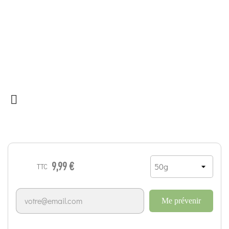

9,99 €
TTC
Me prévenir