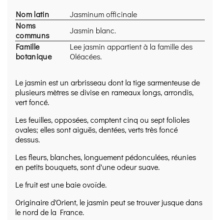
Méthode :
Contenu basé sur des sources de
Nom latin
Jasminum officinale
référence en phytothérapie et herboristerie (ex.
Noms
EMA/HMPC, OMS/WHO, ESCOP, publications et
Jasmin blanc.
communs
bases institutionnelles), rédigé avec une approche
Famille
Lee jasmin appartient à la famille des
prudente, transparente et sourcée.
botanique
Oléacées.
Qualité & traçabilité :
Procédures
HACCP
(hygiène
stricte, traçabilité des lots, contrôles à réception,
maîtrise du stockage et du conditionnement).
Le jasmin est un arbrisseau dont la tige sarmenteuse de
plusieurs mètres se divise en rameaux longs, arrondis,
BIO :
Entreprise
certifiée
par
FoodChain ID
(les
vert foncé.
produits BIO sont identifiés sur leur fiche).
Depuis 2011,
l’Herboristerie du Valmont construit
Les feuilles, opposées, comptent cinq ou sept folioles
une réputation de qualité et de fiabilité en
ovales; elles sont aiguës, dentées, verts très foncé
herboristerie, avec une exigence constante sur la
dessus.
sélection des plantes et l’information fournie.
Les fleurs, blanches, longuement pédonculées, réunies
en petits bouquets, sont d'une odeur suave.
Le fruit est une baie ovoïde.
Originaire d'Orient, le jasmin peut se trouver jusque dans
le nord de la France.