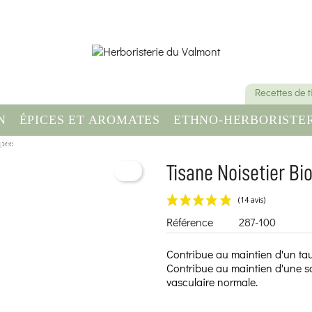
Recettes de 
N
ÉPICES ET AROMATES
ETHNO-HERBORISTER
upée
OMPLÉMENT ALIMENTAIRE
SANTÉ & BIEN-ÊT
Tisane Noisetier Bi
Référence
287-100
Contribue au maintien d'un tau
Contribue au maintien d'une sa
vasculaire normale.