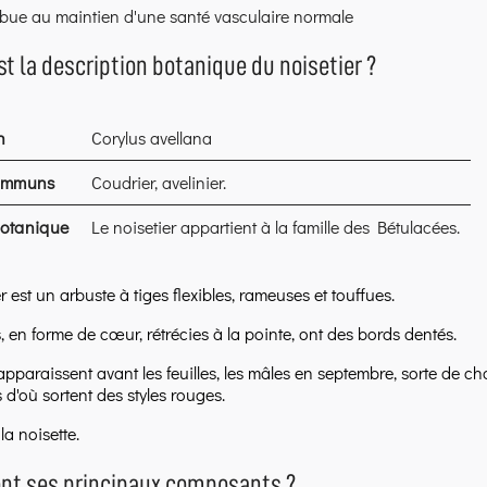
ibue au maintien d'une santé vasculaire normale
st la description botanique du noisetier ?
n
Corylus avellana
ommuns
Coudrier, avelinier.
botanique
Le noisetier appartient à la famille des Bétulacées.
r est un arbuste à tiges flexibles, rameuses et touffues.
s, en forme de cœur, rétrécies à la pointe, ont des bords dentés.
apparaissent avant les feuilles, les mâles en septembre, sorte de cha
d'où sortent des styles rouges.
 la noisette.
ont ses principaux composants ?