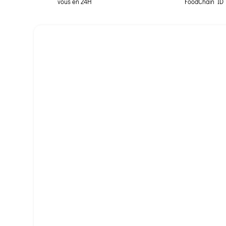
vous en 24H
FoodChain ID