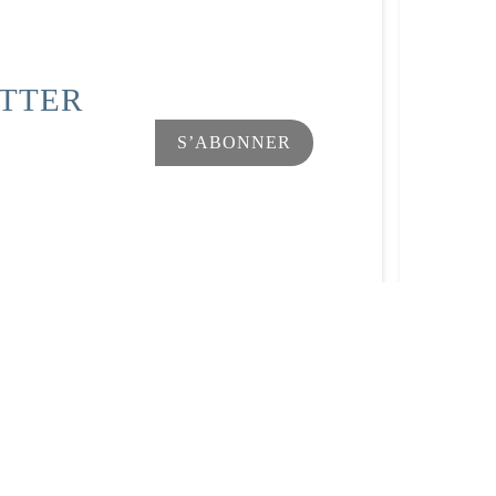
ETTER
Facebook
Instagram
s Options
ètres de confidentialité, en garantissant la conformité avec le