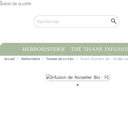
HERBORISTERIE
THÉ TISANE INFUSIO
Accueil
Herboristerie
Tisanes de simples
HUILE ESSENTIELLE
Tisane Noisetier Bio - Feuille co
C