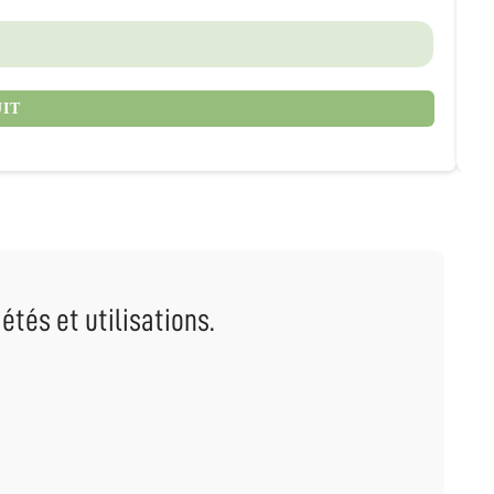
2
UIT
étés et utilisations.