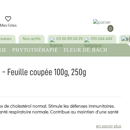
Mes listes
0
tisanes
Nos actifs
03 66 89 04 29
010 244 449
IE
PHYTOTHÉRAPIE
FLEUR DE BACH
RE
BEAUTÉ & HYGIÈNE
o - Feuille coupée 100g, 250g
(14 avis)
x de cholestérol normal. Stimule les défenses immunitaires.
nté respiratoire normale. Contribue au maintien d'une santé
en savoir plus