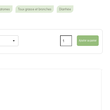
matomes
Toux grasse et bronches
Diarrhée
Ajouter au panier