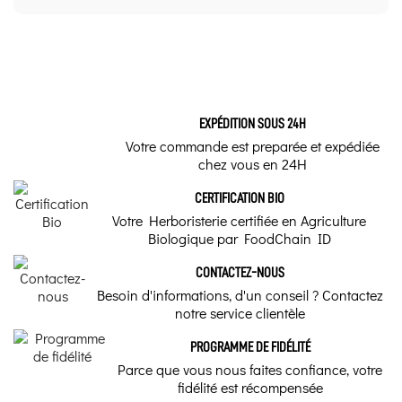
9.8
/10
Forme
Tisane Renouée des Oiseaux Bio - Plante, nos
articles pour approfondir le sujet.
VOIR L'ATTESTATION
Plante sèche en vrac
Basé sur 17 avis
Avis soumis à un contrôle
Comment faire
Nom commun - Actif Naturel
une teinture mère
Michel D.
EXPÉDITION SOUS 24H
de Renouée des
Renouée des oiseaux
Publié le 08/10/2025 à 17:44
(Date de commande : 17/09/2025)
oiseaux ?
Votre commande est preparée et expédiée
Super
chez vous en 24H
Nom latin
Notre guide vous
expliquera comment
CERTIFICATION BIO
Polygonum aviculare
faire étape par étape
Francis C.
afin que vous puissiez
Votre Herboristerie certifiée en Agriculture
fabriquer votre teinture
Publié le 17/08/2025 à 16:22
(Date de commande : 25/07/2025)
Biologique par FoodChain ID
mère maison de
Partie de la plante
Idem
Renouée des oiseaux à
partir de la plante
sèche.
CONTACTEZ-NOUS
Plante partie aérienne
Besoin d'informations, d'un conseil ? Contactez
Acheteur Vérifié
notre service clientèle
Vertus traditionnelles
Tisane Renouée des
Publié le 03/09/2023 à 15:40
(Date de commande : 02/08/2023)
Oiseaux
Parfait...
Astringent, Antidiarrhéïque, Hypoglycémiant, Vulnéraire,
PROGRAMME DE FIDÉLITÉ
Diurétique, Cicatrisant
La tisane de Renouée des
Parce que vous nous faites confiance, votre
Oiseaux est votre alliée
fidélité est récompensée
Acheteur Vérifié
naturelle pour soutenir la
Mode de préparation
santé respiratoire et le bon