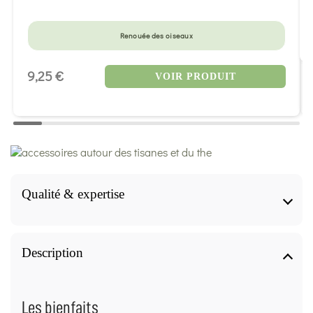
Renouée des oiseaux
9,25 €
VOIR PRODUIT
Qualité & expertise
Qualité & expertise
Description
Fiche produit validée par notre herboriste
diplômée (IFAPME)
Les bienfaits
Les informations de cette page sont rédigées et relues