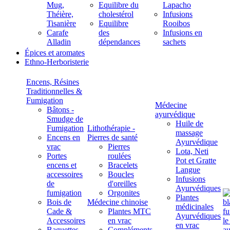
Mug,
Equilibre du
Lapacho
Théière,
cholestérol
Infusions
Tisanière
Equilibre
Rooibos
Carafe
des
Infusions en
Alladin
dépendances
sachets
Épices et aromates
Ethno-Herboristerie
Encens, Résines
Traditionnelles &
Fumigation
Médecine
Bâtons -
ayurvédique
Smudge de
Huile de
Fumigation
Lithothérapie -
massage
Encens en
Pierres de santé
Ayurvédique
vrac
Pierres
Lota, Neti
Portes
roulées
Pot et Gratte
encens et
Bracelets
Langue
accessoires
Boucles
Infusions
de
d'oreilles
Ayurvédiques
fumigation
Orgonites
Plantes
Bois de
Médecine chinoise
médicinales
Cade &
Plantes MTC
Ayurvédiques
Accessoires
en vrac
en vrac
Baguettes
Compléments