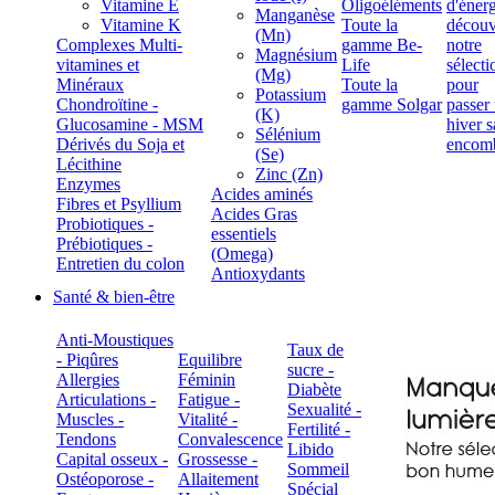
Vitamine E
Oligoéléments
Manganèse
Vitamine K
Toute la
(Mn)
Complexes Multi-
gamme Be-
Magnésium
vitamines et
Life
(Mg)
Minéraux
Toute la
Potassium
Chondroïtine -
gamme Solgar
(K)
Glucosamine - MSM
Sélénium
Dérivés du Soja et
(Se)
Lécithine
Zinc (Zn)
Enzymes
Acides aminés
Fibres et Psyllium
Acides Gras
Probiotiques -
essentiels
Prébiotiques -
(Omega)
Entretien du colon
Antioxydants
Santé & bien-être
Anti-Moustiques
Taux de
- Piqûres
Equilibre
sucre -
Allergies
Féminin
Diabète
Articulations -
Fatigue -
Sexualité -
Muscles -
Vitalité -
Fertilité -
Tendons
Convalescence
Libido
Capital osseux -
Grossesse -
Sommeil
Ostéoporose -
Allaitement
Spécial