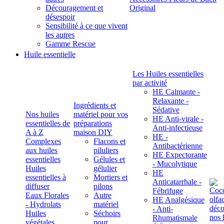
Découragement et
Original
désespoir
Sensibilité à ce que vivent
les autres
Gamme Rescue
Huile essentielle
Les Huiles essentielles
par activité
HE Calmante -
Relaxante -
Ingrédients et
Sédative
Nos huiles
matériel pour vos
HE Anti-virale -
essentielles de
préparations
Anti-infectieuse
A à Z
maison DIY
HE -
Complexes
Flacons et
Antibactérienne
aux huiles
piluliers
HE Expectorante
essentielles
Gélules et
- Mucolytique
Huiles
gélulier
HE
essentielles à
Mortiers et
Anticatarrhale -
diffuser
pilons
Fébrifuge
Eaux Florales
Autre
HE Analgésique
- Hydrolats
matériel
- Anti-
Huiles
Séchoirs
Rhumatismale
végétales,
pour