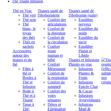
Thé Tisane Infusion
Thé en Vrac
Tisanes santé de
Tisanes santé de
Thé vert
l'Herboristerie
l'Herboriste (suite)
Thé noir
Confort des
Equilibre
Thé
articulations
nerveux
blanc, le
Confort de
Equilibre du
joyau
la digestion
poids
des thés
Confort de
Equilibre du
Thés en
la circulation
sucre
sachets
Confort
Equilibre
Accessoires
jeune
Plaisir et
autour des
maman et
Libido
tisanes et du
bébé
Tisanes et Infusions
thé
Confort
Plaisirs en vrac
Filtre à
Ménopause
Infusions
thé et
Confort de
Plantes &
Boules à
la respiration
Fruits
Thé et
Confort du
Infusions
Infusion
sommeil
Epicée Chai
Boite à
Confort des
& Cacao
Thé et à
voies
Infusions
Tisane
urinaires
Ayurvédiques
Tasse à
Détox et
Infusions
Thé,
Elimination
Maté &