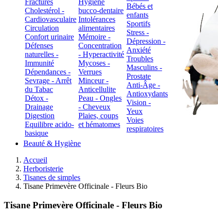
Fractures
Hygiène
Bébés et
Cholestérol -
bucco-dentaire
enfants
Cardiovasculaire
Intolérances
Sportifs
Circulation
alimentaires
Stress -
Confort urinaire
Mémoire -
Dépression -
Défenses
Concentration
Anxiété
naturelles -
- Hyperactivité
Troubles
Immunité
Mycoses -
Masculins -
Dépendances -
Verrues
Prostate
Sevrage - Arrêt
Minceur -
Anti-Âge -
du Tabac
Anticellulite
Antioxydants
Détox -
Peau - Ongles
Vision -
Drainage
- Cheveux
Yeux
Digestion
Plaies, coups
Voies
Equilibre acido-
et hématomes
respiratoires
basique
Beauté & Hygiène
Accueil
Herboristerie
Tisanes de simples
Tisane Primevère Officinale - Fleurs Bio
Tisane Primevère Officinale - Fleurs Bio