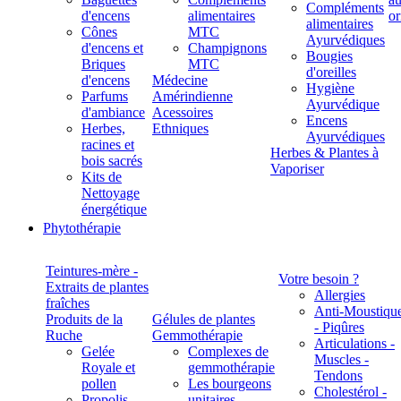
Compléments
d'encens
alimentaires
alimentaires
Cônes
MTC
Ayurvédiques
d'encens et
Champignons
Bougies
Briques
MTC
d'oreilles
d'encens
Médecine
Hygiène
Parfums
Amérindienne
Ayurvédique
d'ambiance
Acessoires
Encens
Herbes,
Ethniques
Ayurvédiques
racines et
Herbes & Plantes à
bois sacrés
Vaporiser
Kits de
Nettoyage
énergétique
Phytothérapie
Teintures-mère -
Votre besoin ?
Extraits de plantes
Allergies
fraîches
Anti-Moustiqu
Produits de la
Gélules de plantes
- Piqûres
Ruche
Gemmothérapie
Articulations -
Gelée
Complexes de
Muscles -
Royale et
gemmothérapie
Tendons
pollen
Les bourgeons
Cholestérol -
Propolis
unitaires