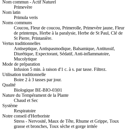
Nom commun - Actif Naturel
Primevère
Nom latin
Primula veris
Noms communs
Coucou, Fleur de coucou, Primerolle, Primevère jaune, Fleur
de printemps, Herbe à la paralysie, Herbe de St Paul, Clé de
St Pierre, Printanière.
Vertus traditionnelles
Antiseptique, Antispasmodique, Balsamique, Antitussif,
Diurétique, Expectorant, Sédatif, Anti-inflammatoire,
Mucolytique
Mode de préparation
Infusion 5 min. à raison d'1 c. à s. par tasse. Filtrez.
Utilisation traditionnelle
Boire 2 à 3 tasses par jour.
Qualité
Biologique BE-BIO-03|01
Nature du Tempérament de la Plante
Chaud et Sec
Système
Respiratoire
Notre conseil d'Herboriste
Stress - Nervosité, Maux de Tête, Rhume et Grippe, Toux
grasse et bronches, Toux sèche et gorge irritée