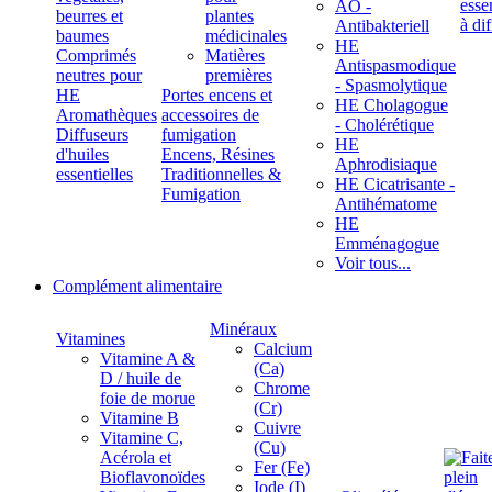
ÄÖ -
beurres et
plantes
Antibakteriell
baumes
médicinales
HE
Comprimés
Matières
Antispasmodique
neutres pour
premières
- Spasmolytique
HE
Portes encens et
HE Cholagogue
Aromathèques
accessoires de
- Cholérétique
Diffuseurs
fumigation
HE
d'huiles
Encens, Résines
Aphrodisiaque
essentielles
Traditionnelles &
HE Cicatrisante -
Fumigation
Antihématome
HE
Emménagogue
Voir tous...
Complément alimentaire
Minéraux
Vitamines
Calcium
Vitamine A &
(Ca)
D / huile de
Chrome
foie de morue
(Cr)
Vitamine B
Cuivre
Vitamine C,
(Cu)
Acérola et
Fer (Fe)
Bioflavonoïdes
Iode (I)