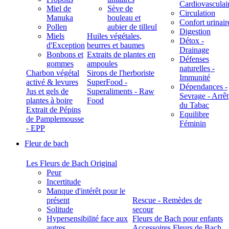
Cardiovasculai
Miel de
Sève de
Circulation
Manuka
bouleau et
Confort urinair
Pollen
aubier de tilleul
Digestion
Miels
Huiles végétales,
Détox -
d'Exception
beurres et baumes
Drainage
Bonbons et
Extraits de plantes en
Défenses
gommes
ampoules
naturelles -
Charbon végétal
Sirops de l'herboriste
Immunité
activé & levures
SuperFood -
Dépendances -
Jus et gels de
Superaliments - Raw
Sevrage - Arrêt
plantes à boire
Food
du Tabac
Extrait de Pépins
Equilibre
de Pamplemousse
Féminin
- EPP
Fleur de bach
Les Fleurs de Bach Original
Peur
Incertitude
Manque d'intérêt pour le
présent
Rescue - Remèdes de
Solitude
secour
Hypersensibilité face aux
Fleurs de Bach pour enfants
autres
Accessoires Fleurs de Bach