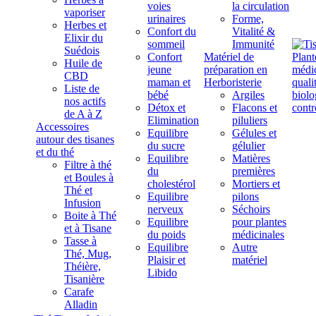
voies
la circulation
vaporiser
urinaires
Forme,
Herbes et
Confort du
Vitalité &
Elixir du
sommeil
Immunité
Suédois
Confort
Matériel de
Huile de
jeune
préparation en
CBD
maman et
Herboristerie
Liste de
bébé
Argiles
nos actifs
Détox et
Flacons et
de A à Z
Elimination
piluliers
Accessoires
Equilibre
Gélules et
autour des tisanes
du sucre
gélulier
et du thé
Equilibre
Matières
Filtre à thé
du
premières
et Boules à
cholestérol
Mortiers et
Thé et
Equilibre
pilons
Infusion
nerveux
Séchoirs
Boite à Thé
Equilibre
pour plantes
et à Tisane
du poids
médicinales
Tasse à
Equilibre
Autre
Thé, Mug,
Plaisir et
matériel
Théière,
Libido
Tisanière
Carafe
Alladin