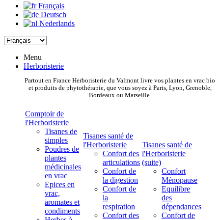
Français
Deutsch
Nederlands
Menu
Herboristerie
Partout en France Herboristerie du Valmont livre vos plantes en vrac bio
et produits de phytothérapie, que vous soyez à Paris, Lyon, Grenoble,
Bordeaux ou Marseille.
Comptoir de
l'Herboristerie
Tisanes de
Tisanes santé de
simples
l'Herboristerie
Tisanes santé de
Poudres de
Confort des
l'Herboristerie
plantes
articulations
(suite)
médicinales
Confort de
Confort
en vrac
la digestion
Ménopause
Epices en
Confort de
Equilibre
vrac,
la
des
aromates et
respiration
dépendances
condiments
Confort des
Confort de
Herbes à