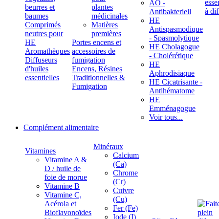
ÄÖ -
beurres et
plantes
Antibakteriell
baumes
médicinales
HE
Comprimés
Matières
Antispasmodique
neutres pour
premières
- Spasmolytique
HE
Portes encens et
HE Cholagogue
Aromathèques
accessoires de
- Cholérétique
Diffuseurs
fumigation
HE
d'huiles
Encens, Résines
Aphrodisiaque
essentielles
Traditionnelles &
HE Cicatrisante -
Fumigation
Antihématome
HE
Emménagogue
Voir tous...
Complément alimentaire
Minéraux
Vitamines
Calcium
Vitamine A &
(Ca)
D / huile de
Chrome
foie de morue
(Cr)
Vitamine B
Cuivre
Vitamine C,
(Cu)
Acérola et
Fer (Fe)
Bioflavonoïdes
Iode (I)