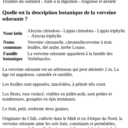
Troubles du sommeil - Aide à la digestion - Angoisse et anxiété
Quelle est la description botanique de la verveine
odorante ?
(26 avis)
Aloysia citriodora - Lippia citriodora - Lippia triphylla
Nom latin
- Aloysia triphylla
Noms
Verveine citronnelle, citronnellecerveine à trois
communs
feuilles, thé arabe, herbe Louise.
Famille
La verveine odorante appartient à la famille des
botanique
Verbénacées.
La verveine odorante est un arbrisseau qui peut atteindre 2 m. La
tige est anguleuse, cannelée et ramifiée.
Les feuilles sont opposées, lancéolées, à pétiole très court.
Les fleurs, rose violacé, visibles en juillet-août, sont petites et
nombreuses, groupées en épis terminaux.
Le fruit, petit, renferme deux graines.
Originaire du Chili, cultivée dans le Midi et en Afrique du Nord, la
verveine odorante aime les sols frais, consistants et perméables,