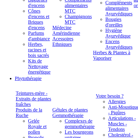
Compléments
d'encens
alimentaires
alimentaires
Cônes
MTC
Ayurvédiques
d'encens et
Champignons
Bougies
Briques
MTC
d'oreilles
d'encens
Médecine
Hygiène
Parfums
Amérindienne
Ayurvédique
d'ambiance
Acessoires
Encens
Herbes,
Ethniques
Ayurvédiques
racines et
Herbes & Plantes à
bois sacrés
Vaporiser
Kits de
Nettoyage
énergétique
Phytothérapie
Teintures-mère -
Votre besoin ?
Extraits de plantes
Allergies
fraîches
Anti-Moustiqu
Produits de la
Gélules de plantes
- Piqûres
Ruche
Gemmothérapie
Articulations -
Gelée
Complexes de
Muscles -
Royale et
gemmothérapie
Tendons
pollen
Les bourgeons
Cholestérol -
Propolis
unitaires