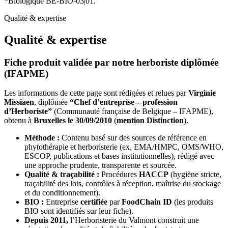
*Biologique BE-BIO-03|01.
Qualité & expertise
Qualité & expertise
Fiche produit validée par notre herboriste diplômée
(IFAPME)
Les informations de cette page sont rédigées et relues par
Virginie
Missiaen
, diplômée
“Chef d’entreprise – profession
d’Herboriste”
(Communauté française de Belgique – IFAPME),
obtenu à
Bruxelles le 30/09/2010
(
mention Distinction
).
Méthode :
Contenu basé sur des sources de référence en
phytothérapie et herboristerie (ex. EMA/HMPC, OMS/WHO,
ESCOP, publications et bases institutionnelles), rédigé avec
une approche prudente, transparente et sourcée.
Qualité & traçabilité :
Procédures
HACCP
(hygiène stricte,
traçabilité des lots, contrôles à réception, maîtrise du stockage
et du conditionnement).
BIO :
Entreprise
certifiée
par
FoodChain ID
(les produits
BIO sont identifiés sur leur fiche).
Depuis 2011,
l’Herboristerie du Valmont construit une