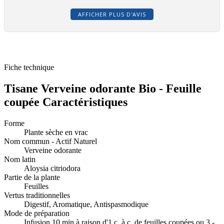
AFFICHER PLUS D'AVIS
Fiche technique
Tisane Verveine odorante Bio - Feuille
coupée Caractéristiques
Forme
Plante sèche en vrac
Nom commun - Actif Naturel
Verveine odorante
Nom latin
Aloysia citriodora
Partie de la plante
Feuilles
Vertus traditionnelles
Digestif, Aromatique, Antispasmodique
Mode de préparation
Infusion 10 min.à raison d'1 c. à c. de feuilles coupées ou 3 -