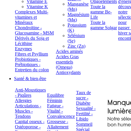
Vitamine E
Oligoéléments
Manganèse
Vitamine K
Toute la
(Mn)
Complexes Multi-
gamme Be-
Magnésium
vitamines et
Life
(Mg)
Minéraux
Toute la
Potassium
Chondroïtine -
gamme Solgar
(K)
Glucosamine - MSM
Sélénium
Dérivés du Soja et
(Se)
Lécithine
Zinc (Zn)
Enzymes
Acides aminés
Fibres et Psyllium
Acides Gras
Probiotiques -
essentiels
Prébiotiques -
(Omega)
Entretien du colon
Antioxydants
Santé & bien-être
Anti-Moustiques
Taux de
- Piqûres
Equilibre
sucre -
Allergies
Féminin
Diabète
Articulations -
Fatigue -
Sexualité -
Muscles -
Vitalité -
Fertilité -
Tendons
Convalescence
Libido
Capital osseux -
Grossesse -
Sommeil
Ostéoporose -
Allaitement
Spécial