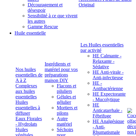
Découragement et
Original
désespoir
Sensibilité à ce que vivent
les autres
Gamme Rescue
Huile essentielle
Les Huiles essentielles
par activité
HE Calmante -
Relaxante -
Ingrédients et
Sédative
Nos huiles
matériel pour vos
HE Anti-virale -
essentielles de
préparations
Anti-infectieuse
A à Z
maison DIY
HE -
Complexes
Flacons et
Antibactérienne
aux huiles
piluliers
HE Expectorante
essentielles
Gélules et
- Mucolytique
Huiles
gélulier
HE
essentielles à
Mortiers et
Anticatarrhale -
diffuser
pilons
Fébrifuge
Eaux Florales
Autre
HE Analgésique
- Hydrolats
matériel
- Anti-
Huiles
Séchoirs
Rhumatismale
végétales,
pour