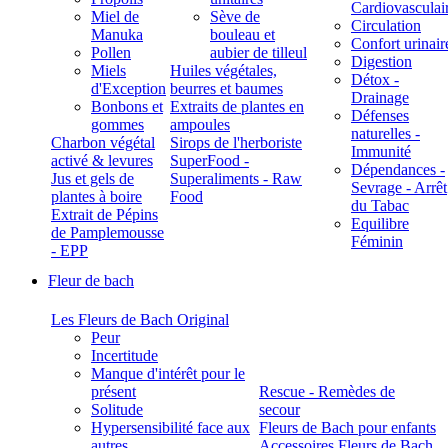
Cardiovasculai
Miel de
Sève de
Circulation
Manuka
bouleau et
Confort urinair
Pollen
aubier de tilleul
Digestion
Miels
Huiles végétales,
Détox -
d'Exception
beurres et baumes
Drainage
Bonbons et
Extraits de plantes en
Défenses
gommes
ampoules
naturelles -
Charbon végétal
Sirops de l'herboriste
Immunité
activé & levures
SuperFood -
Dépendances -
Jus et gels de
Superaliments - Raw
Sevrage - Arrêt
plantes à boire
Food
du Tabac
Extrait de Pépins
Equilibre
de Pamplemousse
Féminin
- EPP
Fleur de bach
Les Fleurs de Bach Original
Peur
Incertitude
Manque d'intérêt pour le
présent
Rescue - Remèdes de
Solitude
secour
Hypersensibilité face aux
Fleurs de Bach pour enfants
autres
Accessoires Fleurs de Bach