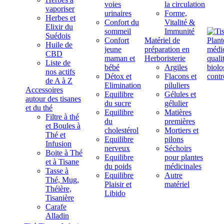
voies
la circulation
vaporiser
urinaires
Forme,
Herbes et
Confort du
Vitalité &
Elixir du
sommeil
Immunité
Suédois
Confort
Matériel de
Huile de
jeune
préparation en
CBD
maman et
Herboristerie
Liste de
bébé
Argiles
nos actifs
Détox et
Flacons et
de A à Z
Elimination
piluliers
Accessoires
Equilibre
Gélules et
autour des tisanes
du sucre
gélulier
et du thé
Equilibre
Matières
Filtre à thé
du
premières
et Boules à
cholestérol
Mortiers et
Thé et
Equilibre
pilons
Infusion
nerveux
Séchoirs
Boite à Thé
Equilibre
pour plantes
et à Tisane
du poids
médicinales
Tasse à
Equilibre
Autre
Thé, Mug,
Plaisir et
matériel
Théière,
Libido
Tisanière
Carafe
Alladin