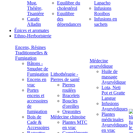
Mug,
Equilibre du
Lapacho
Théière,
cholestérol
Infusions
Tisanière
Equilibre
Rooibos
Carafe
des
Infusions en
Alladin
dépendances
sachets
Épices et aromates
Ethno-Herboristerie
Encens, Résines
Traditionnelles &
Fumigation
Médecine
Bâtons -
ayurvédique
Smudge de
Huile de
Fumigation
Lithothérapie -
massage
Encens en
Pierres de santé
Ayurvédique
vrac
Pierres
Lota, Neti
Portes
roulées
Pot et Gratte
encens et
Bracelets
Langue
accessoires
Boucles
Infusions
de
d'oreilles
Ayurvédiques
fumigation
Orgonites
Plantes
Bois de
Médecine chinoise
médicinales
Cade &
Plantes MTC
Ayurvédiques
Accessoires
en vrac
en vrac
Baguettes
Compléments