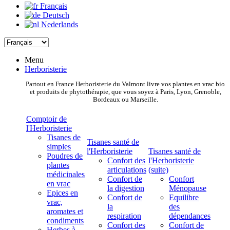
Français
Deutsch
Nederlands
Menu
Herboristerie
Partout en France Herboristerie du Valmont livre vos plantes en vrac bio
et produits de phytothérapie, que vous soyez à Paris, Lyon, Grenoble,
Bordeaux ou Marseille.
Comptoir de
l'Herboristerie
Tisanes de
Tisanes santé de
simples
l'Herboristerie
Tisanes santé de
Poudres de
Confort des
l'Herboristerie
plantes
articulations
(suite)
médicinales
Confort de
Confort
en vrac
la digestion
Ménopause
Epices en
Confort de
Equilibre
vrac,
la
des
aromates et
respiration
dépendances
condiments
Confort des
Confort de
Herbes à