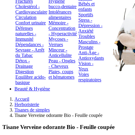
Fractures
Hygiène
Bébés et
Cholestérol -
bucco-dentaire
enfants
Cardiovasculaire
Intolérances
Sportifs
Circulation
alimentaires
Stress -
Confort urinaire
Mémoire -
Dépression -
Défenses
Concentration
Anxiété
naturelles -
- Hyperactivité
Troubles
Immunité
Mycoses -
Masculins -
Dépendances -
Verrues
Prostate
Sevrage - Arrêt
Minceur -
Anti-Âge -
du Tabac
Anticellulite
Antioxydants
Détox -
Peau - Ongles
Vision -
Drainage
- Cheveux
Yeux
Digestion
Plaies, coups
Voies
Equilibre acido-
et hématomes
respiratoires
basique
Beauté & Hygiène
Accueil
Herboristerie
Tisanes de simples
Tisane Verveine odorante Bio - Feuille coupée
Tisane Verveine odorante Bio - Feuille coupée