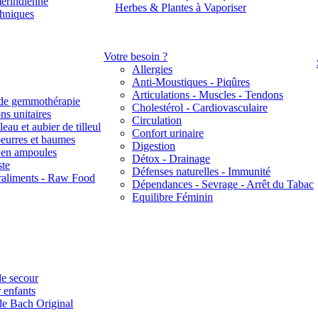
érindienne
Herbes & Plantes à Vaporiser
thniques
Votre besoin ?
Allergies
Anti-Moustiques - Piqûres
Articulations - Muscles - Tendons
de gemmothérapie
Cholestérol - Cardiovasculaire
ns unitaires
Circulation
eau et aubier de tilleul
Confort urinaire
beurres et baumes
Digestion
s en ampoules
Détox - Drainage
ste
Défenses naturelles - Immunité
raliments - Raw Food
Dépendances - Sevrage - Arrêt du Tabac
Equilibre Féminin
e secour
 enfants
de Bach Original