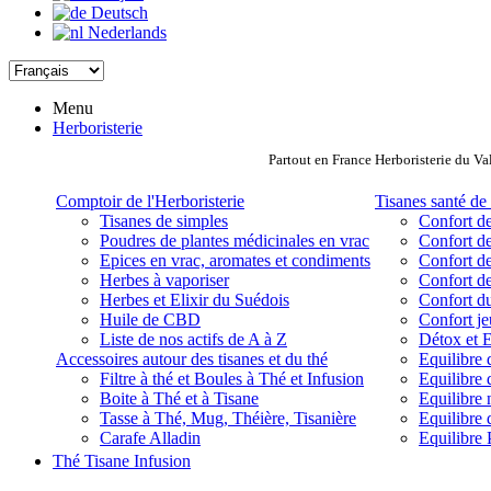
Deutsch
Nederlands
Menu
Herboristerie
Partout en France Herboristerie du Va
Comptoir de l'Herboristerie
Tisanes santé de 
Tisanes de simples
Confort de
Poudres de plantes médicinales en vrac
Confort de
Epices en vrac, aromates et condiments
Confort de
Herbes à vaporiser
Confort de
Herbes et Elixir du Suédois
Confort d
Huile de CBD
Confort j
Liste de nos actifs de A à Z
Détox et E
Accessoires autour des tisanes et du thé
Equilibre 
Filtre à thé et Boules à Thé et Infusion
Equilibre 
Boite à Thé et à Tisane
Equilibre
Tasse à Thé, Mug, Théière, Tisanière
Equilibre 
Carafe Alladin
Equilibre P
Thé Tisane Infusion