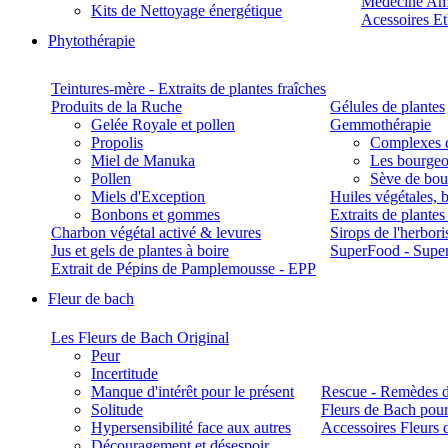
Médecine Am
Kits de Nettoyage énergétique
Acessoires E
Phytothérapie
Teintures-mère - Extraits de plantes fraîches
Produits de la Ruche
Gélules de plantes
Gelée Royale et pollen
Gemmothérapie
Propolis
Complexes 
Miel de Manuka
Les bourgeo
Pollen
Sève de boul
Miels d'Exception
Huiles végétales, 
Bonbons et gommes
Extraits de plante
Charbon végétal activé & levures
Sirops de l'herbori
Jus et gels de plantes à boire
SuperFood - Supe
Extrait de Pépins de Pamplemousse - EPP
Fleur de bach
Les Fleurs de Bach Original
Peur
Incertitude
Manque d'intérêt pour le présent
Rescue - Remèdes d
Solitude
Fleurs de Bach pour
Hypersensibilité face aux autres
Accessoires Fleurs 
Découragement et désespoir