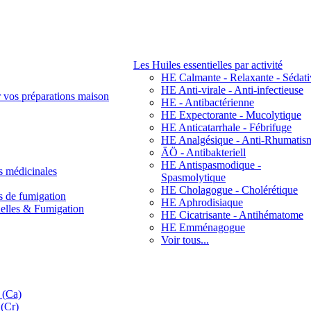
Les Huiles essentielles par activité
HE Calmante - Relaxante - Sédati
HE Anti-virale - Anti-infectieuse
r vos préparations maison
HE - Antibactérienne
HE Expectorante - Mucolytique
HE Anticatarrhale - Fébrifuge
HE Analgésique - Anti-Rhumatis
ÄÖ - Antibakteriell
HE Antispasmodique -
s médicinales
Spasmolytique
HE Cholagogue - Cholérétique
s de fumigation
HE Aphrodisiaque
nelles & Fumigation
HE Cicatrisante - Antihématome
HE Emménagogue
Voir tous...
 (Ca)
(Cr)