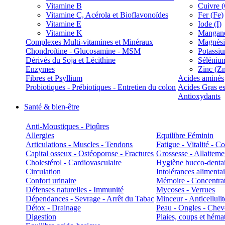
Vitamine B
Cuivre 
Vitamine C, Acérola et Bioflavonoïdes
Fer (Fe)
Vitamine E
Iode (I)
Vitamine K
Manganè
Complexes Multi-vitamines et Minéraux
Magnés
Chondroïtine - Glucosamine - MSM
Potassi
Dérivés du Soja et Lécithine
Séléniu
Enzymes
Zinc (Z
Fibres et Psyllium
Acides aminés
Probiotiques - Prébiotiques - Entretien du colon
Acides Gras es
Antioxydants
Santé & bien-être
Anti-Moustiques - Piqûres
Allergies
Equilibre Féminin
Articulations - Muscles - Tendons
Fatigue - Vitalité - 
Capital osseux - Ostéoporose - Fractures
Grossesse - Allaiteme
Cholestérol - Cardiovasculaire
Hygiène bucco-denta
Circulation
Intolérances alimentai
Confort urinaire
Mémoire - Concentrat
Défenses naturelles - Immunité
Mycoses - Verrues
Dépendances - Sevrage - Arrêt du Tabac
Minceur - Anticellulit
Détox - Drainage
Peau - Ongles - Che
Digestion
Plaies, coups et hém