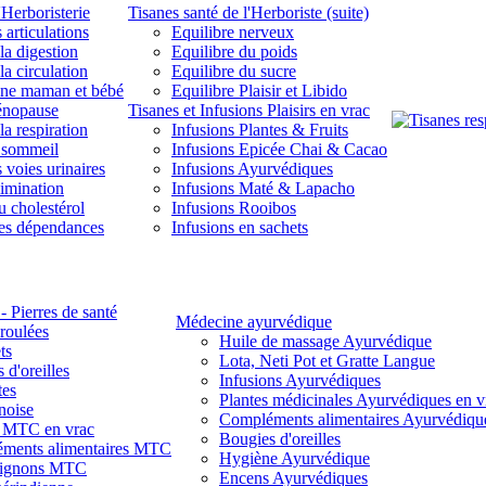
'Herboristerie
Tisanes santé de l'Herboriste (suite)
 articulations
Equilibre nerveux
la digestion
Equilibre du poids
la circulation
Equilibre du sucre
une maman et bébé
Equilibre Plaisir et Libido
énopause
Tisanes et Infusions Plaisirs en vrac
la respiration
Infusions Plantes & Fruits
 sommeil
Infusions Epicée Chai & Cacao
 voies urinaires
Infusions Ayurvédiques
limination
Infusions Maté & Lapacho
u cholestérol
Infusions Rooibos
des dépendances
Infusions en sachets
- Pierres de santé
Médecine ayurvédique
 roulées
Huile de massage Ayurvédique
ts
Lota, Neti Pot et Gratte Langue
 d'oreilles
Infusions Ayurvédiques
tes
Plantes médicinales Ayurvédiques en v
noise
Compléments alimentaires Ayurvédiqu
s MTC en vrac
Bougies d'oreilles
ments alimentaires MTC
Hygiène Ayurvédique
ignons MTC
Encens Ayurvédiques