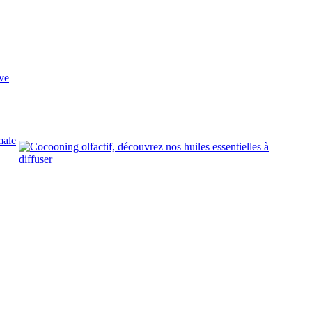
ve
male