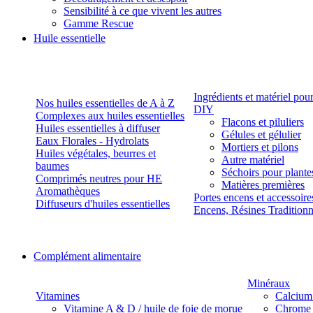
Sensibilité à ce que vivent les autres
Gamme Rescue
Huile essentielle
Ingrédients et matériel pou
Nos huiles essentielles de A à Z
DIY
Complexes aux huiles essentielles
Flacons et piluliers
Huiles essentielles à diffuser
Gélules et gélulier
Eaux Florales - Hydrolats
Mortiers et pilons
Huiles végétales, beurres et
Autre matériel
baumes
Séchoirs pour plante
Comprimés neutres pour HE
Matières premières
Aromathèques
Portes encens et accessoire
Diffuseurs d'huiles essentielles
Encens, Résines Tradition
Complément alimentaire
Minéraux
Vitamines
Calcium
Vitamine A & D / huile de foie de morue
Chrome 