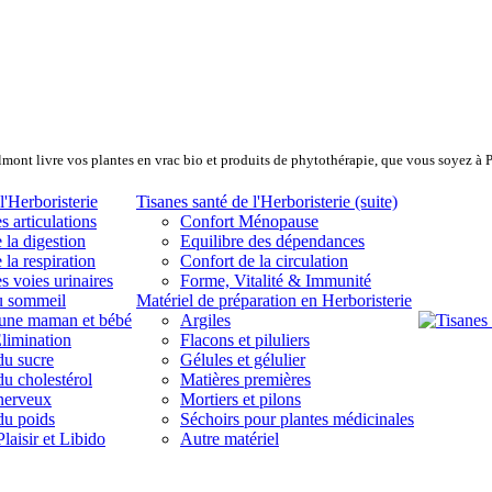
lmont livre vos plantes en vrac bio et produits de phytothérapie, que vous soyez à 
l'Herboristerie
Tisanes santé de l'Herboristerie (suite)
s articulations
Confort Ménopause
 la digestion
Equilibre des dépendances
 la respiration
Confort de la circulation
s voies urinaires
Forme, Vitalité & Immunité
u sommeil
Matériel de préparation en Herboristerie
eune maman et bébé
Argiles
limination
Flacons et piluliers
du sucre
Gélules et gélulier
du cholestérol
Matières premières
 nerveux
Mortiers et pilons
du poids
Séchoirs pour plantes médicinales
laisir et Libido
Autre matériel