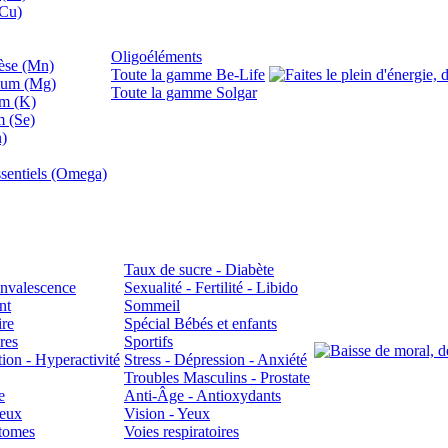
(Cu)
Oligoéléments
se (Mn)
Toute la gamme Be-Life
ium (Mg)
Toute la gamme Solgar
um (K)
m (Se)
n)
sentiels (Omega)
Taux de sucre - Diabète
Convalescence
Sexualité - Fertilité - Libido
nt
Sommeil
ire
Spécial Bébés et enfants
res
Sportifs
ion - Hyperactivité
Stress - Dépression - Anxiété
Troubles Masculins - Prostate
e
Anti-Âge - Antioxydants
veux
Vision - Yeux
atomes
Voies respiratoires