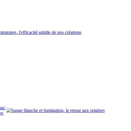
rac
es