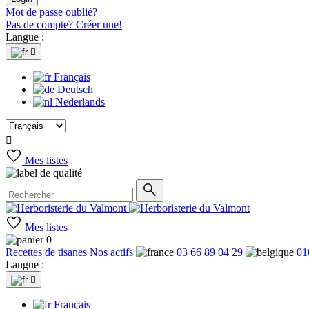
Mot de passe oublié?
Pas de compte? Créer une!
Langue :

Français
Deutsch
Nederlands

Mes listes
Mes listes
0
Recettes de tisanes
Nos actifs
03 66 89 04 29
01
Langue :

Français