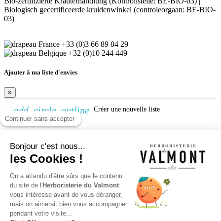
Bio-zertifizierte Kräuterhandlung (Kontrollstelle: BE-BIO-03) |
Biologisch gecertificeerde kruidenwinkel (controleorgaan: BE-BIO-
03)
+33 (0)3 66 89 04 29
+32 (0)10 244 449
Ajouter à ma liste d'envies
×
add_circle_outline
Créer une nouvelle liste
Continuer sans accepter
Créer une liste d'envies
Bonjour c'est nous...
×
les Cookies !
Nom de la liste d'envies
Annuler
Créer une liste d'envies
On a attendu d'être sûrs que le contenu
du site de l'
Herboristerie du Valmont
vous intéresse avant de vous déranger,
Connexion
mais on aimerait bien vous accompagner
pendant votre visite...
×