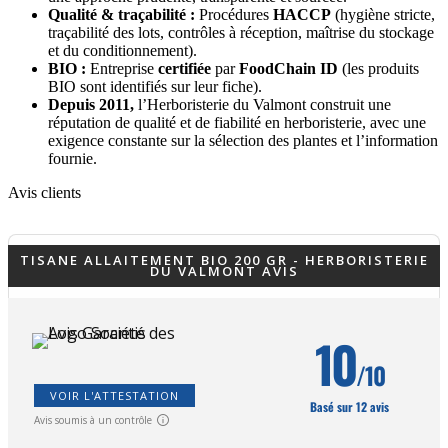
Qualité & traçabilité :
Procédures
HACCP
(hygiène stricte,
traçabilité des lots, contrôles à réception, maîtrise du stockage
et du conditionnement).
BIO :
Entreprise
certifiée
par
FoodChain ID
(les produits
BIO sont identifiés sur leur fiche).
Depuis 2011,
l’Herboristerie du Valmont construit une
réputation de qualité et de fiabilité en herboristerie, avec une
exigence constante sur la sélection des plantes et l’information
fournie.
Avis clients
TISANE ALLAITEMENT BIO 200 GR - HERBORISTERIE
DU VALMONT AVIS
10
/10
VOIR L'ATTESTATION
Basé sur 12 avis
Avis soumis à un contrôle