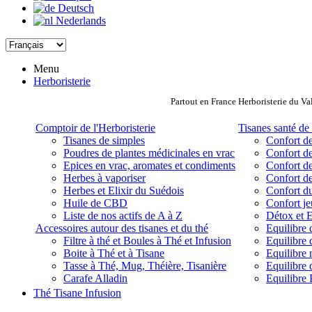
Deutsch
Nederlands
Menu
Herboristerie
Partout en France Herboristerie du Va
Comptoir de l'Herboristerie
Tisanes santé de 
Tisanes de simples
Confort de
Poudres de plantes médicinales en vrac
Confort de
Epices en vrac, aromates et condiments
Confort de
Herbes à vaporiser
Confort de
Herbes et Elixir du Suédois
Confort d
Huile de CBD
Confort j
Liste de nos actifs de A à Z
Détox et E
Accessoires autour des tisanes et du thé
Equilibre 
Filtre à thé et Boules à Thé et Infusion
Equilibre 
Boite à Thé et à Tisane
Equilibre
Tasse à Thé, Mug, Théière, Tisanière
Equilibre 
Carafe Alladin
Equilibre P
Thé Tisane Infusion