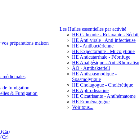
Les Huiles essentielles par activité
HE Calmante - Relaxante - Sédati
HE Anti-virale - Anti-infectieuse
r vos préparations maison
HE - Antibactérienne
HE Expectorante - Mucolytique
HE Anticatarrhale - Fébrifuge
HE Analgésique - Anti-Rhumatis
ÄÖ - Antibakteriell
HE Antispasmodique -
s médicinales
Spasmolytique
HE Cholagogue - Cholérétique
s de fumigation
HE Aphrodisiaque
nelles & Fumigation
HE Cicatrisante - Antihématome
HE Emménagogue
Voir tous...
 (Ca)
(Cr)