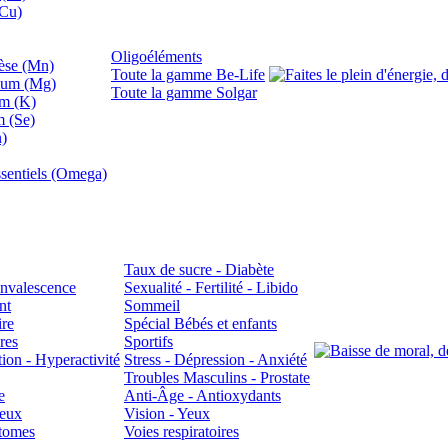
(Cu)
Oligoéléments
se (Mn)
Toute la gamme Be-Life
ium (Mg)
Toute la gamme Solgar
um (K)
m (Se)
n)
sentiels (Omega)
Taux de sucre - Diabète
Convalescence
Sexualité - Fertilité - Libido
nt
Sommeil
ire
Spécial Bébés et enfants
res
Sportifs
ion - Hyperactivité
Stress - Dépression - Anxiété
Troubles Masculins - Prostate
e
Anti-Âge - Antioxydants
veux
Vision - Yeux
atomes
Voies respiratoires