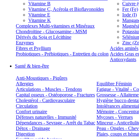
Vitamine B
Cuivre 
Vitamine C, Acérola et Bioflavonoïdes
Fer (Fe)
Vitamine E
Iode (I)
Vitamine K
Manganè
Complexes Multi-vitamines et Minéraux
Magnés
Chondroïtine - Glucosamine - MSM
Potassi
Dérivés du Soja et Lécithine
Séléniu
Enzymes
Zinc (Z
Fibres et Psyllium
Acides aminés
Probiotiques - Prébiotiques - Entretien du colon
Acides Gras es
Antioxydants
Santé & bien-être
Anti-Moustiques - Piqûres
Allergies
Equilibre Féminin
Articulations - Muscles - Tendons
Fatigue - Vitalité - 
Capital osseux - Ostéoporose - Fractures
Grossesse - Allaiteme
Cholestérol - Cardiovasculaire
Hygiène bucco-denta
Circulation
Intolérances alimentai
Confort urinaire
Mémoire - Concentrat
Défenses naturelles - Immunité
Mycoses - Verrues
Dépendances - Sevrage - Arrêt du Tabac
Minceur - Anticellulit
Détox - Drainage
Peau - Ongles - Che
Digestion
Plaies, coups et hém