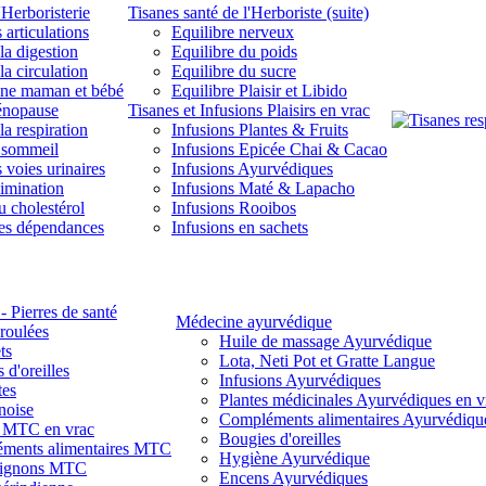
'Herboristerie
Tisanes santé de l'Herboriste (suite)
 articulations
Equilibre nerveux
la digestion
Equilibre du poids
la circulation
Equilibre du sucre
une maman et bébé
Equilibre Plaisir et Libido
énopause
Tisanes et Infusions Plaisirs en vrac
la respiration
Infusions Plantes & Fruits
 sommeil
Infusions Epicée Chai & Cacao
 voies urinaires
Infusions Ayurvédiques
limination
Infusions Maté & Lapacho
u cholestérol
Infusions Rooibos
des dépendances
Infusions en sachets
- Pierres de santé
Médecine ayurvédique
 roulées
Huile de massage Ayurvédique
ts
Lota, Neti Pot et Gratte Langue
 d'oreilles
Infusions Ayurvédiques
tes
Plantes médicinales Ayurvédiques en v
noise
Compléments alimentaires Ayurvédiqu
s MTC en vrac
Bougies d'oreilles
ments alimentaires MTC
Hygiène Ayurvédique
ignons MTC
Encens Ayurvédiques