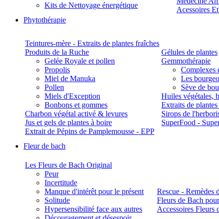
Médecine Am
Kits de Nettoyage énergétique
Acessoires E
Phytothérapie
Teintures-mère - Extraits de plantes fraîches
Produits de la Ruche
Gélules de plantes
Gelée Royale et pollen
Gemmothérapie
Propolis
Complexes 
Miel de Manuka
Les bourgeo
Pollen
Sève de boul
Miels d'Exception
Huiles végétales, 
Bonbons et gommes
Extraits de plante
Charbon végétal activé & levures
Sirops de l'herbori
Jus et gels de plantes à boire
SuperFood - Supe
Extrait de Pépins de Pamplemousse - EPP
Fleur de bach
Les Fleurs de Bach Original
Peur
Incertitude
Manque d'intérêt pour le présent
Rescue - Remèdes d
Solitude
Fleurs de Bach pour
Hypersensibilité face aux autres
Accessoires Fleurs 
Découragement et désespoir