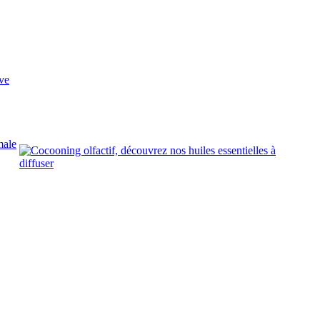
ve
male