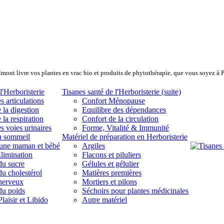
lmont livre vos plantes en vrac bio et produits de phytothérapie, que vous soyez à 
l'Herboristerie
Tisanes santé de l'Herboristerie (suite)
s articulations
Confort Ménopause
 la digestion
Equilibre des dépendances
 la respiration
Confort de la circulation
s voies urinaires
Forme, Vitalité & Immunité
u sommeil
Matériel de préparation en Herboristerie
eune maman et bébé
Argiles
limination
Flacons et piluliers
du sucre
Gélules et gélulier
du cholestérol
Matières premières
 nerveux
Mortiers et pilons
du poids
Séchoirs pour plantes médicinales
laisir et Libido
Autre matériel