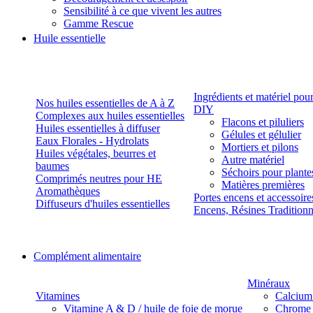
Sensibilité à ce que vivent les autres
Gamme Rescue
Huile essentielle
Ingrédients et matériel pou
Nos huiles essentielles de A à Z
DIY
Complexes aux huiles essentielles
Flacons et piluliers
Huiles essentielles à diffuser
Gélules et gélulier
Eaux Florales - Hydrolats
Mortiers et pilons
Huiles végétales, beurres et
Autre matériel
baumes
Séchoirs pour plante
Comprimés neutres pour HE
Matières premières
Aromathèques
Portes encens et accessoire
Diffuseurs d'huiles essentielles
Encens, Résines Tradition
Complément alimentaire
Minéraux
Vitamines
Calcium
Vitamine A & D / huile de foie de morue
Chrome 