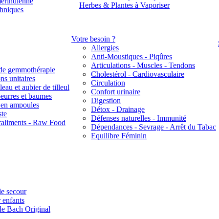
érindienne
Herbes & Plantes à Vaporiser
thniques
Votre besoin ?
Allergies
Anti-Moustiques - Piqûres
Articulations - Muscles - Tendons
de gemmothérapie
Cholestérol - Cardiovasculaire
ns unitaires
Circulation
eau et aubier de tilleul
Confort urinaire
beurres et baumes
Digestion
s en ampoules
Détox - Drainage
ste
Défenses naturelles - Immunité
raliments - Raw Food
Dépendances - Sevrage - Arrêt du Tabac
Equilibre Féminin
e secour
 enfants
de Bach Original