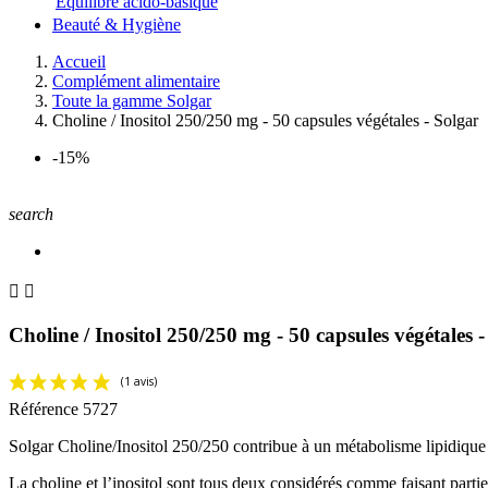
Equilibre acido-basique
Beauté & Hygiène
Accueil
Complément alimentaire
Toute la gamme Solgar
Choline / Inositol 250/250 mg - 50 capsules végétales - Solgar
-15%
search


Choline / Inositol 250/250 mg - 50 capsules végétales -
Référence
5727
Solgar Choline/Inositol 250/250 contribue à un métabolisme lipidique n
La choline et l’inositol sont tous deux considérés comme faisant parti