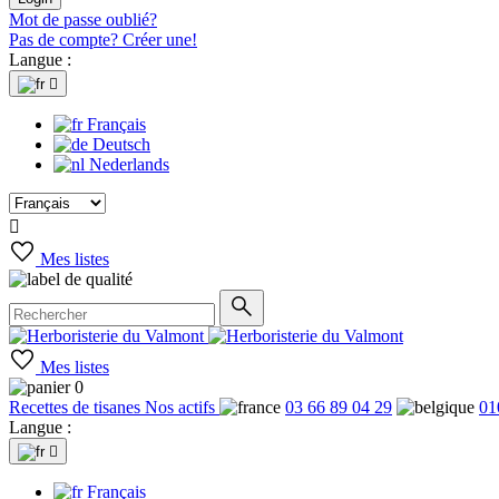
Mot de passe oublié?
Pas de compte? Créer une!
Langue :

Français
Deutsch
Nederlands

Mes listes
Mes listes
0
Recettes de tisanes
Nos actifs
03 66 89 04 29
01
Langue :

Français