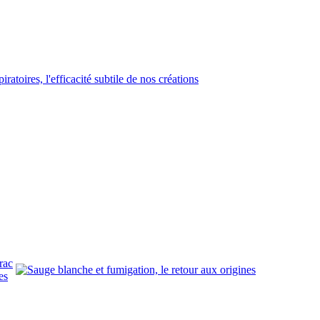
rac
es