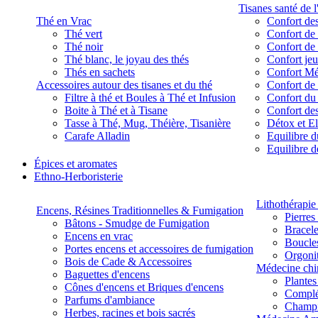
Tisanes santé de l
Thé en Vrac
Confort des
Thé vert
Confort de 
Thé noir
Confort de 
Thé blanc, le joyau des thés
Confort je
Thés en sachets
Confort M
Accessoires autour des tisanes et du thé
Confort de 
Filtre à thé et Boules à Thé et Infusion
Confort du
Boite à Thé et à Tisane
Confort des
Tasse à Thé, Mug, Théière, Tisanière
Détox et E
Carafe Alladin
Equilibre d
Equilibre 
Épices et aromates
Ethno-Herboristerie
Lithothérapie 
Encens, Résines Traditionnelles & Fumigation
Pierres
Bâtons - Smudge de Fumigation
Bracele
Encens en vrac
Boucles
Portes encens et accessoires de fumigation
Orgoni
Bois de Cade & Accessoires
Médecine chi
Baguettes d'encens
Plante
Cônes d'encens et Briques d'encens
Complé
Parfums d'ambiance
Champ
Herbes, racines et bois sacrés