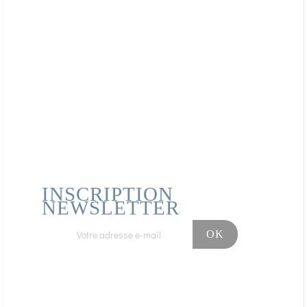
équilibrée et à un mode de vie sain.
contre-indications
Acheteur Vérifié
Publié le 01/07/2021 à 19:43
(Date de commande : 24/06/2021)
La lavande fait partie des plantes
je ne l'ai pas encore utilisée
aromatiques reconnues à travers le monde
pour ses nombreuses vertus thérapeutiques
: anti-stress, anti-inflammatoire,
antibactérienne, et bien d'autres encore.
Acheteur Vérifié
Publié le 21/06/2021 à 21:14
(Date de commande : 14/06/2021)
Recette : Vinaigre des 4 voleurs
idéale pour les petites brûlures plaies ..
Découvrez la recette originale du Vinaigre
des 4 Voleurs une ancienne recette
traditionnelle réputée pour ses propriétés
désinfectantes et antibactériennes.
AFFICHER PLUS D'AVIS
INSCRIPTION
NEWSLETTER
Facebook
Instagram