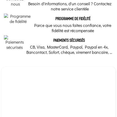
Pranarôm
Très bien, conforme à mes attentes, je recommande !
Besoin d'informations, d'un conseil ? Contactez
2 gouttes HECT Lavande vraie sur le revers d’un col de
Profitez des bienfaits de la lavande
notre service clientèle
qui favorise la relaxation et vous
pyjama ou de la taie d’oreiller favoriseront un sommeil
apporte un sommeil réparateur. Elle
rapide et réparateur.
stimule votre digestion et soutien les
Acheteur Vérifié
PROGRAMME DE FIDÉLITÉ
voies respiratoires.
Publié le 28/07/2022 à 14:32
(Date de commande : 25/07/2022)
Parce que vous nous faites confiance, votre
conforme à mes attentes
PRECAUTION D'UTILISATION :
fidélité est récompensée
Tisane Bonne nuit les
Demander conseil à un professionnel de la santé • Tenir
petits
PAIEMENTS SÉCURISÉS
hors de portée des jeunes enfants. • Ne se substitue pas
Acheteur Vérifié
CB, Visa, MasterCard, Paypal, Paypal en 4x,
à une alimentation variée et équilibrée et à un mode de
Vous cherchez une solution
Publié le 23/02/2022 à 20:16
(Date de commande : 16/02/2022)
naturelle pour que vos enfants
Bancontact, Sofort, chèque, virement bancaire, ...
vie sain. • Ne pas dépasser la dose conseillée. • Ne pas
Très bien
passent des nuits paisibles ?
utiliser pendant la grossesse et l’allaitement et chez
Essayer cette tisane douce et
apaisante pour les
l’enfant de moins de 6 ans. • Conserver à l’abri de toute
accompagner vers de doux
rêves grâce à la synergie de 5
source de chaleur et de la lumière.
Acheteur Vérifié
plantes apaisantes.
Publié le 13/12/2021 à 16:22
(Date de commande : 05/12/2021)
PRESENTATION :
odorante
Tisane contre l'anxiété
Flacon compte gouttes 10 ml sous étuis carton.
Redécouvrez le calme et la sérénité avec
notre sélection de plantes réputées pour
Acheteur Vérifié
favoriser la détente et aider à gérer le
Publié le 24/08/2021 à 19:52
(Date de commande : 16/08/2021)
Tenir hors de portée des jeunes enfants. Ne pas
stress.
pour les plaies ; les petites brûlures
dépasser la dose conseillée. Un complément alimentaire
ne se substitue pas à une alimentation variée et
Lavande : Bienfaits, utilisations et