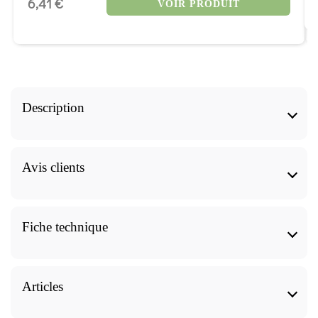
6,41 €
VOIR PRODUIT
Description
NOM LATIN :
Avis clients
Lavandula angustifolia ssp angustifolia
MOLÉCULES AROMATIQUES :
Huile Essentielle - Lavande vraie 10 ml
Fiche technique
Linalol, acétate de linalyle
BIO - Pranarôm avis
Huile Essentielle - Lavande vraie 10 ml BIO -
PARTIE DISTILLÉE :
Pranarôm Caractéristiques
Articles
Sommité fleurie