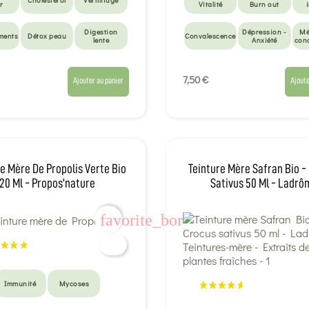
Cholestérol
Vermifuge
r
Vitalité
Burn out
Digestion
Dépression -
Mé
ments
Détox peau
Convalescence
lente
Anxiété
con
7,50 €
Ajouter au panier
Ajoute
e Mère De Propolis Verte Bio
Teinture Mère Safran Bio -
20 Ml - Propos'nature
Sativus 50 Ml - Ladrô
favorite_border
Immunité
Mycoses