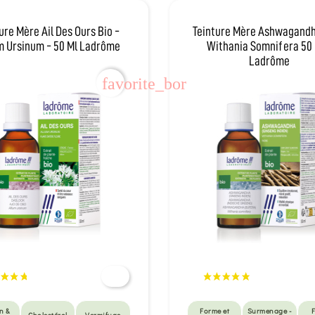
ure Mère Ail Des Ours Bio -
Teinture Mère Ashwagandh
m Ursinum - 50 Ml Ladrôme
Withania Somnifera 50 
Ladrôme
favorite_border
n &
Forme et
Surmenage -