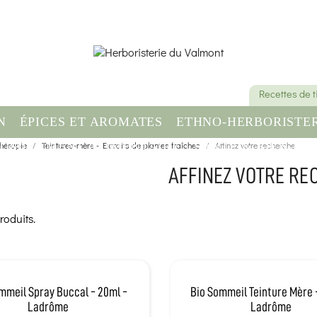
Recettes de 
N
ÉPICES ET AROMATES
ETHNO-HERBORISTER
thérapie
OMPLÉMENT ALIMENTAIRE
Teintures-mère - Extraits de plantes fraîches
SANTÉ & BIEN-ÊT
Affinez votre recherche
AFFINEZ VOTRE RE
roduits.
mmeil Spray Buccal - 20ml -
Bio Sommeil Teinture Mère 
Ladrôme
Ladrôme