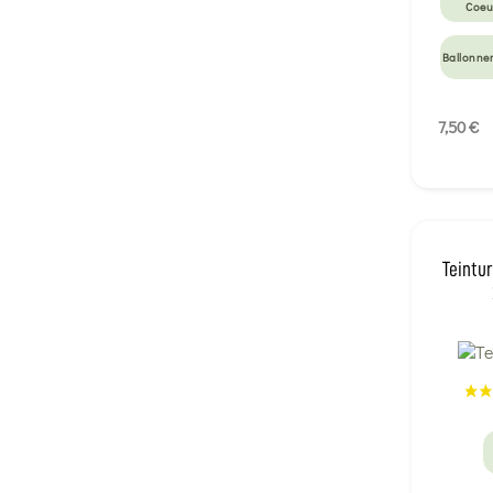
Coeu
Ballonne
7,50 €
Teintur