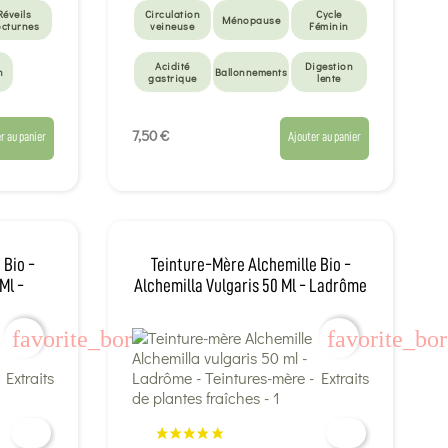
Réveils
Circulation
Cycle
Ménopause
cturnes
veineuse
Féminin
Acidité
Digestion
n
Ballonnements
gastrique
lente
Manque
d'appétit
7,50 €
r au panier
Ajouter au panier
 Bio -
Teinture-Mère Alchemille Bio -
Ml -
Alchemilla Vulgaris 50 Ml - Ladrôme
favorite_border
favorite_bo