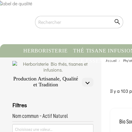
HERBORISTERIE
THÉ TISANE INFUSIO
HUILE ESSENTIELLE
Accueil
Phyto
C
Production Artisanale, Qualité
et Tradition
Il y a 103 p
Qualité biologique certifiée
Traçabilité & Origine contrôlée
Filtres
Conditionnement artisanal à la main
En savoir plus...
Nom commun - Actif Naturel
Bio So