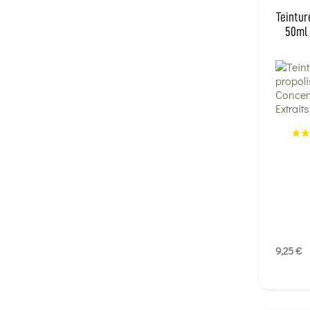
Teintur
50ml 
9,25 €