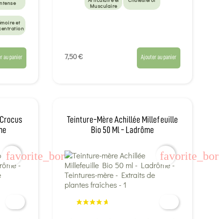
Articulaire et
Cholestérol
intense
Musculaire
moire et
centration
7,50 €
r au panier
Ajouter au panier
 Crocus
Teinture-Mère Achillée Millefeuille
me
Bio 50 Ml - Ladrôme
favorite_border
favorite_bo