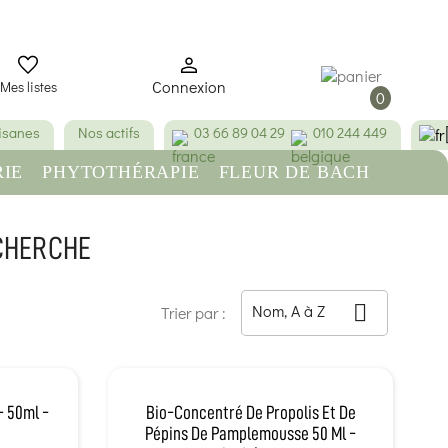
Connexion
Mes listes
0
tisanes
Nos actifs
03 66 89 04 29
010 244 449
IE
PHYTOTHÉRAPIE
FLEUR DE BACH
RE
BEAUTÉ & HYGIÈNE
CHERCHE
Nom, A à Z

Trier par :
- 50ml -
Bio-Concentré De Propolis Et De
Pépins De Pamplemousse 50 Ml -