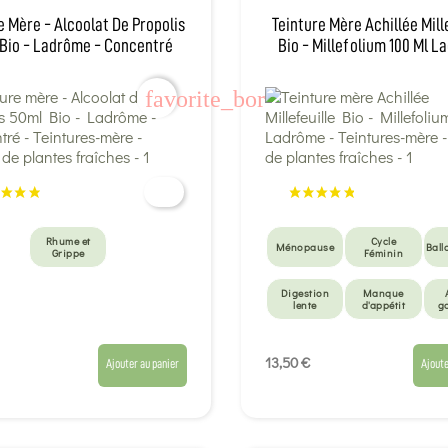
e Mère - Alcoolat De Propolis
Teinture Mère Achillée Mill
Bio - Ladrôme - Concentré
Bio - Millefolium 100 Ml 
favorite_border
Rhume et
Cycle
Ménopause
Ball
Grippe
Féminin
Digestion
Manque
lente
d'appétit
g
Circulation
veineuse
13,50 €
Ajouter au panier
Ajoute