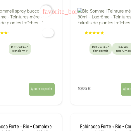
favorite_border
Difficultés à
Difficultés à
Réveils
s'endormir
s'endormir
nocturnes
10,95 €
Ajouter au panier
Ajoute
acea Forte + Bio - Complexe
Echinacea Forte + Bio - C