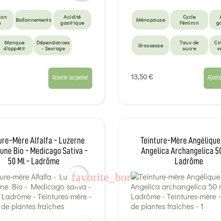
ion
Acidité
Cycle
Ballonnements
Ménopause
e
gastrique
Féminin
g
Manque
Dépendances
Taux de
Ci
Grossesse
d'appétit
- Sevrage
sucre
v
13,50 €
Ajouter au panier
Ajoute
ure-Mère Alfalfa - Luzerne
Teinture-Mère Angélique 
ne Bio - Medicago Sativa -
Angelica Archangelica 50
50 Ml - Ladrôme
Ladrôme
favorite_border