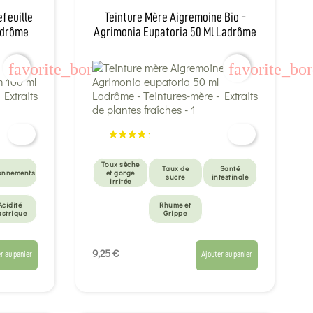
efeuille
Teinture Mère Aigremoine Bio -
Ladrôme
Agrimonia Eupatoria 50 Ml Ladrôme
favorite_border
favorite_bo
Toux sèche
Taux de
Santé
onnements
et gorge
sucre
intestinale
irritée
Acidité
Rhume et
astrique
Grippe
9,25 €
r au panier
Ajouter au panier