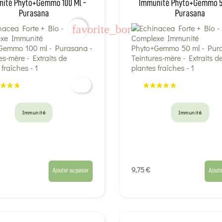
ité Phyto+Gemmo 100 Ml -
Immunité Phyto+Gemmo 5
Purasana
Purasana
favorite_border
Immunité
Immunité
9,75 €
Ajouter au panier
Ajoute