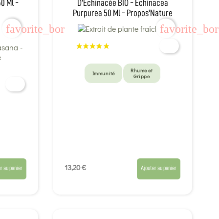
0 Ml -
D'Echinacée BIO - Echinacea
Purpurea 50 Ml - Propos'Nature
favorite_border
favorite_bo
Rhume et
Immunité
Grippe
13,20 €
r au panier
Ajouter au panier