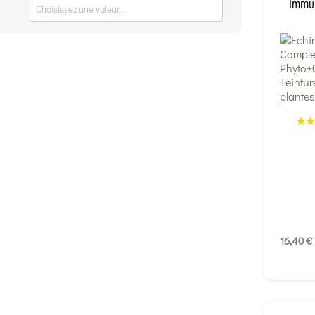
Immun
16,40 €