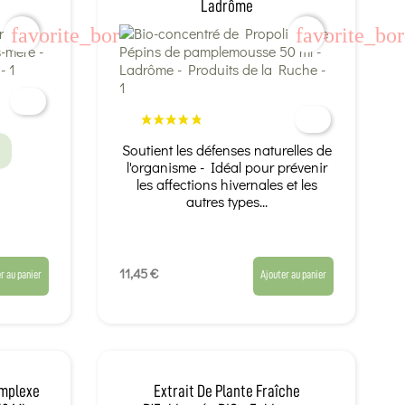
Ladrôme
favorite_border
favorite_bo
Soutient les défenses naturelles de
l'organisme - Idéal pour prévenir
les affections hivernales et les
autres types...
11,45 €
r au panier
Ajouter au panier
omplexe
Extrait De Plante Fraîche