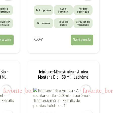
Acidité
Cycle
Acidité
Ménopause
astrique
Féminin
gastrique
rculation
Taux de
Circulation
Grossesse
eineuse
sucre
veineuse
7,50 €
r au panier
Ajouter au panier
Bio -
Teinture-Mère Arnica - Arnica
 Ml -
Montana Bio - 50 Ml - Ladrôme
favorite_border
favorite_bo