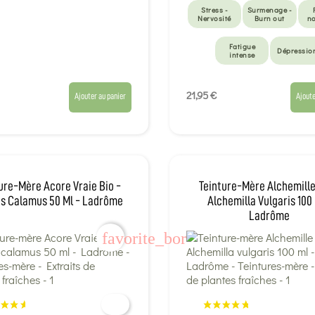
Stress -
Surmenage -
Nervosité
Burn out
no
Fatigue
Dépressio
intense
21,95 €
Ajouter au panier
Ajoute
ure-Mère Acore Vraie Bio -
Teinture-Mère Alchemille
s Calamus 50 Ml - Ladrôme
Alchemilla Vulgaris 100 
Ladrôme
favorite_border