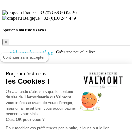
+33 (0)3 66 89 04 29
+32 (0)10 244 449
Ajouter à ma liste d'envies
×
add_circle_outline
Créer une nouvelle liste
Continuer sans accepter
Créer une liste d'envies
Bonjour c'est nous...
×
les Cookies !
Nom de la liste d'envies
On a attendu d'être sûrs que le contenu
Annuler
Créer une liste d'envies
du site de l'
Herboristerie du Valmont
vous intéresse avant de vous déranger,
Connexion
mais on aimerait bien vous accompagner
pendant votre visite...
×
C'est OK pour vous ?
Vous devez être connecté pour ajouter des produits à votre liste
Pour modifier vos préférences par la suite, cliquez sur le lien
d'envies.