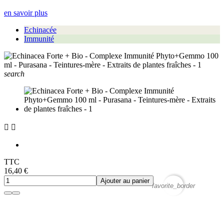
en savoir plus
Echinacée
Immunité
search


TTC
16,40 €
Ajouter au panier
favorite_border