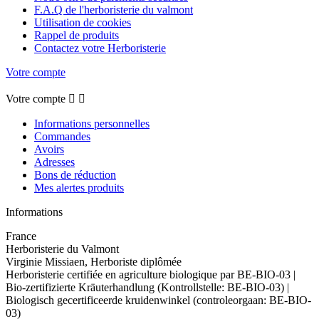
F.A.Q de l'herboristerie du valmont
Utilisation de cookies
Rappel de produits
Contactez votre Herboristerie
Votre compte
Votre compte


Informations personnelles
Commandes
Avoirs
Adresses
Bons de réduction
Mes alertes produits
Informations
France
Herboristerie du Valmont
Virginie Missiaen, Herboriste diplômée
Herboristerie certifiée en agriculture biologique par BE-BIO-03 |
Bio-zertifizierte Kräuterhandlung (Kontrollstelle: BE-BIO-03) |
Biologisch gecertificeerde kruidenwinkel (controleorgaan: BE-BIO-
03)