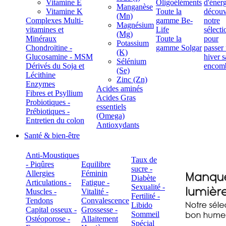
Vitamine E
Oligoéléments
Manganèse
Vitamine K
Toute la
(Mn)
Complexes Multi-
gamme Be-
Magnésium
vitamines et
Life
(Mg)
Minéraux
Toute la
Potassium
Chondroïtine -
gamme Solgar
(K)
Glucosamine - MSM
Sélénium
Dérivés du Soja et
(Se)
Lécithine
Zinc (Zn)
Enzymes
Acides aminés
Fibres et Psyllium
Acides Gras
Probiotiques -
essentiels
Prébiotiques -
(Omega)
Entretien du colon
Antioxydants
Santé & bien-être
Anti-Moustiques
Taux de
- Piqûres
Equilibre
sucre -
Allergies
Féminin
Diabète
Articulations -
Fatigue -
Sexualité -
Muscles -
Vitalité -
Fertilité -
Tendons
Convalescence
Libido
Capital osseux -
Grossesse -
Sommeil
Ostéoporose -
Allaitement
Spécial