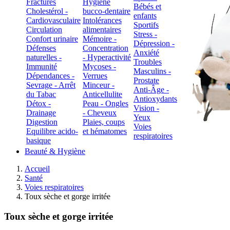
Fractures
Hygiène
Bébés et
Cholestérol -
bucco-dentaire
enfants
Cardiovasculaire
Intolérances
Sportifs
Circulation
alimentaires
Stress -
Confort urinaire
Mémoire -
Dépression -
Défenses
Concentration
Anxiété
naturelles -
- Hyperactivité
Troubles
Immunité
Mycoses -
Masculins -
Dépendances -
Verrues
Prostate
Sevrage - Arrêt
Minceur -
Anti-Âge -
du Tabac
Anticellulite
Antioxydants
Détox -
Peau - Ongles
Vision -
Drainage
- Cheveux
Yeux
Digestion
Plaies, coups
Voies
Equilibre acido-
et hématomes
respiratoires
basique
Beauté & Hygiène
Accueil
Santé
Voies respiratoires
Toux sèche et gorge irritée
Toux sèche et gorge irritée