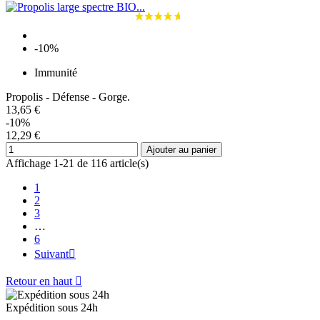
-10%
Immunité
Propolis - Défense - Gorge.
13,65 €
-10%
12,29 €
Ajouter au panier
Affichage 1-21 de 116 article(s)
1
2
3
…
6
Suivant

Retour en haut

Expédition sous 24h