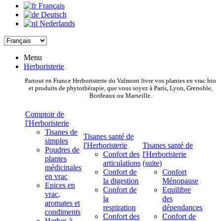
Français
Deutsch
Nederlands
Menu
Herboristerie
Partout en France Herboristerie du Valmont livre vos plantes en vrac bio
et produits de phytothérapie, que vous soyez à Paris, Lyon, Grenoble,
Bordeaux ou Marseille.
Comptoir de
l'Herboristerie
Tisanes de
Tisanes santé de
simples
l'Herboristerie
Tisanes santé de
Poudres de
Confort des
l'Herboristerie
plantes
articulations
(suite)
médicinales
Confort de
Confort
en vrac
la digestion
Ménopause
Epices en
Confort de
Equilibre
vrac,
la
des
aromates et
respiration
dépendances
condiments
Confort des
Confort de
Herbes à