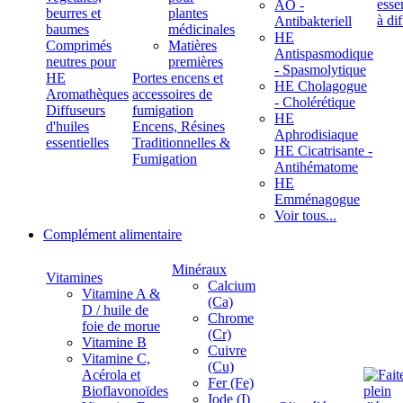
ÄÖ -
beurres et
plantes
Antibakteriell
baumes
médicinales
HE
Comprimés
Matières
Antispasmodique
neutres pour
premières
- Spasmolytique
HE
Portes encens et
HE Cholagogue
Aromathèques
accessoires de
- Cholérétique
Diffuseurs
fumigation
HE
d'huiles
Encens, Résines
Aphrodisiaque
essentielles
Traditionnelles &
HE Cicatrisante -
Fumigation
Antihématome
HE
Emménagogue
Voir tous...
Complément alimentaire
Minéraux
Vitamines
Calcium
Vitamine A &
(Ca)
D / huile de
Chrome
foie de morue
(Cr)
Vitamine B
Cuivre
Vitamine C,
(Cu)
Acérola et
Fer (Fe)
Bioflavonoïdes
Iode (I)