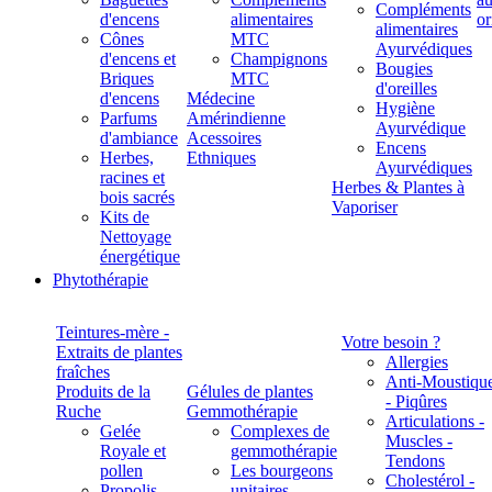
Compléments
d'encens
alimentaires
alimentaires
Cônes
MTC
Ayurvédiques
d'encens et
Champignons
Bougies
Briques
MTC
d'oreilles
d'encens
Médecine
Hygiène
Parfums
Amérindienne
Ayurvédique
d'ambiance
Acessoires
Encens
Herbes,
Ethniques
Ayurvédiques
racines et
Herbes & Plantes à
bois sacrés
Vaporiser
Kits de
Nettoyage
énergétique
Phytothérapie
Teintures-mère -
Votre besoin ?
Extraits de plantes
Allergies
fraîches
Anti-Moustiqu
Produits de la
Gélules de plantes
- Piqûres
Ruche
Gemmothérapie
Articulations -
Gelée
Complexes de
Muscles -
Royale et
gemmothérapie
Tendons
pollen
Les bourgeons
Cholestérol -
Propolis
unitaires