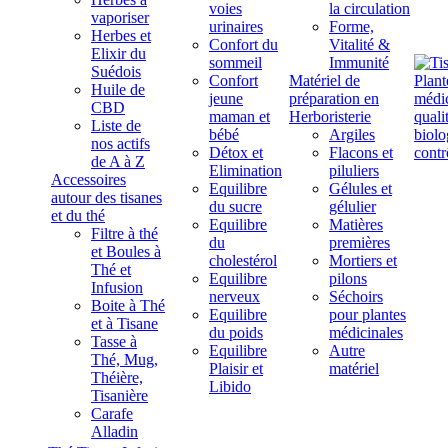
voies
la circulation
vaporiser
urinaires
Forme,
Herbes et
Confort du
Vitalité &
Elixir du
sommeil
Immunité
Suédois
Confort
Matériel de
Huile de
jeune
préparation en
CBD
maman et
Herboristerie
Liste de
bébé
Argiles
nos actifs
Détox et
Flacons et
de A à Z
Elimination
piluliers
Accessoires
Equilibre
Gélules et
autour des tisanes
du sucre
gélulier
et du thé
Equilibre
Matières
Filtre à thé
du
premières
et Boules à
cholestérol
Mortiers et
Thé et
Equilibre
pilons
Infusion
nerveux
Séchoirs
Boite à Thé
Equilibre
pour plantes
et à Tisane
du poids
médicinales
Tasse à
Equilibre
Autre
Thé, Mug,
Plaisir et
matériel
Théière,
Libido
Tisanière
Carafe
Alladin