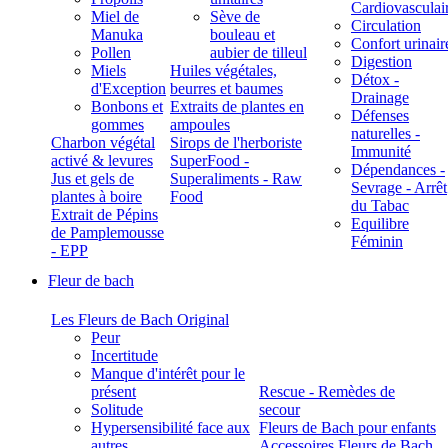
Cardiovasculai
Miel de
Sève de
Circulation
Manuka
bouleau et
Confort urinair
Pollen
aubier de tilleul
Digestion
Miels
Huiles végétales,
Détox -
d'Exception
beurres et baumes
Drainage
Bonbons et
Extraits de plantes en
Défenses
gommes
ampoules
naturelles -
Charbon végétal
Sirops de l'herboriste
Immunité
activé & levures
SuperFood -
Dépendances -
Jus et gels de
Superaliments - Raw
Sevrage - Arrêt
plantes à boire
Food
du Tabac
Extrait de Pépins
Equilibre
de Pamplemousse
Féminin
- EPP
Fleur de bach
Les Fleurs de Bach Original
Peur
Incertitude
Manque d'intérêt pour le
présent
Rescue - Remèdes de
Solitude
secour
Hypersensibilité face aux
Fleurs de Bach pour enfants
autres
Accessoires Fleurs de Bach