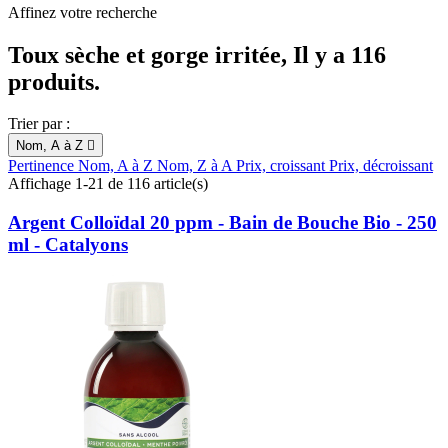
Affinez votre recherche
Toux sèche et gorge irritée, Il y a 116
produits.
Trier par :
Nom, A à Z

Pertinence
Nom, A à Z
Nom, Z à A
Prix, croissant
Prix, décroissant
Affichage 1-21 de 116 article(s)
Argent Colloïdal 20 ppm - Bain de Bouche Bio - 250
ml - Catalyons