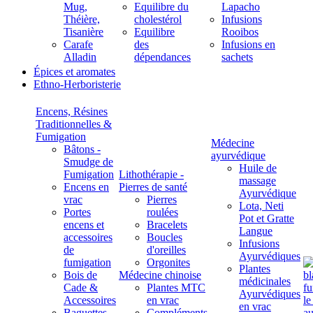
Mug,
Equilibre du
Lapacho
Théière,
cholestérol
Infusions
Tisanière
Equilibre
Rooibos
Carafe
des
Infusions en
Alladin
dépendances
sachets
Épices et aromates
Ethno-Herboristerie
Encens, Résines
Traditionnelles &
Fumigation
Médecine
Bâtons -
ayurvédique
Smudge de
Huile de
Fumigation
Lithothérapie -
massage
Encens en
Pierres de santé
Ayurvédique
vrac
Pierres
Lota, Neti
Portes
roulées
Pot et Gratte
encens et
Bracelets
Langue
accessoires
Boucles
Infusions
de
d'oreilles
Ayurvédiques
fumigation
Orgonites
Plantes
Bois de
Médecine chinoise
médicinales
Cade &
Plantes MTC
Ayurvédiques
Accessoires
en vrac
en vrac
Baguettes
Compléments