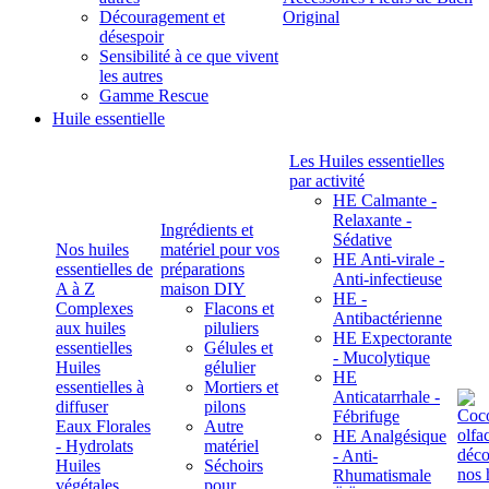
Découragement et
Original
désespoir
Sensibilité à ce que vivent
les autres
Gamme Rescue
Huile essentielle
Les Huiles essentielles
par activité
HE Calmante -
Relaxante -
Ingrédients et
Sédative
Nos huiles
matériel pour vos
HE Anti-virale -
essentielles de
préparations
Anti-infectieuse
A à Z
maison DIY
HE -
Complexes
Flacons et
Antibactérienne
aux huiles
piluliers
HE Expectorante
essentielles
Gélules et
- Mucolytique
Huiles
gélulier
HE
essentielles à
Mortiers et
Anticatarrhale -
diffuser
pilons
Fébrifuge
Eaux Florales
Autre
HE Analgésique
- Hydrolats
matériel
- Anti-
Huiles
Séchoirs
Rhumatismale
végétales,
pour