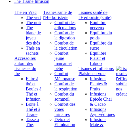
Thé Tisane Infusion
Thé en Vrac
Tisanes santé de
Tisanes santé de
Thé vert
l'Herboristerie
l'Herboriste (suite)
Thé noir
Confort des
Equilibre
Thé
articulations
nerveux
blanc, le
Confort de
Equilibre du
joyau
la digestion
poids
des thés
Confort de
Equilibre du
Thés en
la circulation
sucre
sachets
Confort
Equilibre
Accessoires
jeune
Plaisir et
autour des
maman et
Libido
tisanes et du
bébé
Tisanes et Infusions
thé
Confort
Plaisirs en vrac
Filtre à
Ménopause
Infusions
thé et
Confort de
Plantes &
Boules à
la respiration
Fruits
Thé et
Confort du
Infusions
Infusion
sommeil
Epicée Chai
Boite à
Confort des
& Cacao
Thé et à
voies
Infusions
Tisane
urinaires
Ayurvédiques
Tasse à
Détox et
Infusions
Thé,
Elimination
Maté &