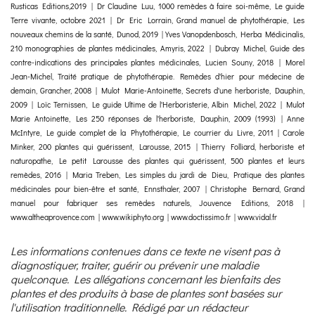
Rusticas Editions,2019 | Dr Claudine Luu, 1000 remèdes à faire soi-même, Le guide
Terre vivante, octobre 2021 | Dr Eric Lorrain, Grand manuel de phytothérapie, Les
nouveaux chemins de la santé, Dunod, 2019 | Yves Vanopdenbosch, Herba Médicinalis,
210 monographies de plantes médicinales, Amyris, 2022 | Dubray Michel, Guide des
contre-indications des principales plantes médicinales, Lucien Souny, 2018 | Morel
Jean-Michel, Traité pratique de phytothérapie. Remèdes d'hier pour médecine de
demain, Grancher, 2008 | Mulot Marie-Antoinette, Secrets d'une herboriste, Dauphin,
2009 | Loïc Ternissen, Le guide Ultime de l'Herboristerie, Albin Michel, 2022 | Mulot
Marie Antoinette, Les 250 réponses de l'herboriste, Dauphin, 2009 (1993) | Anne
McIntyre, Le guide complet de la Phytothérapie, Le courrier du Livre, 2011 | Carole
Minker, 200 plantes qui guérissent, Larousse, 2015 | Thierry Folliard, herboriste et
naturopathe, Le petit Larousse des plantes qui guérissent, 500 plantes et leurs
remèdes, 2016 | Maria Treben, Les simples du jardi de Dieu, Pratique des plantes
médicinales pour bien-être et santé, Ennsthaler, 2007 | Christophe Bernard, Grand
manuel pour fabriquer ses remèdes naturels, Jouvence Editions, 2018 |
www.altheaprovence.com | www.wikiphyto.org | www.doctissimo.fr | www.vidal.fr
Les informations contenues dans ce texte ne visent pas à
diagnostiquer, traiter, guérir ou prévenir une maladie
quelconque. Les allégations concernant les bienfaits des
plantes et des produits à base de plantes sont basées sur
l'utilisation traditionnelle. Rédigé par un rédacteur