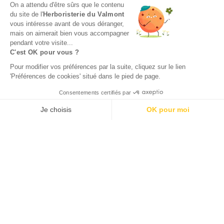
On a attendu d'être sûrs que le contenu
du site de l'
Herboristerie du Valmont
vous intéresse avant de vous déranger,
mais on aimerait bien vous accompagner
pendant votre visite...
C'est OK pour vous ?
Pour modifier vos préférences par la suite, cliquez sur le lien
'Préférences de cookies' situé dans le pied de page.
Consentements certifiés par
Je choisis
OK pour moi
Axeptio consent
Plateforme de Gestion du Consentement : Personnalisez vos O
Notre plateforme vous permet d'adapter et de gérer vos paramètr