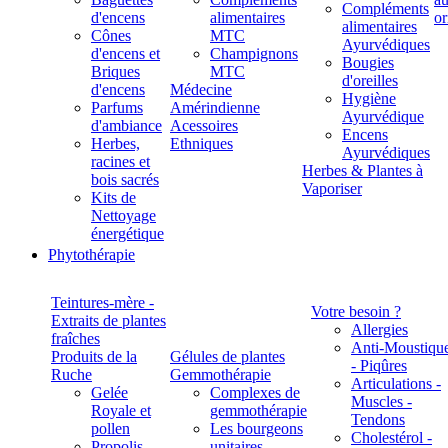
Compléments
d'encens
alimentaires
alimentaires
Cônes
MTC
Ayurvédiques
d'encens et
Champignons
Bougies
Briques
MTC
d'oreilles
d'encens
Médecine
Hygiène
Parfums
Amérindienne
Ayurvédique
d'ambiance
Acessoires
Encens
Herbes,
Ethniques
Ayurvédiques
racines et
Herbes & Plantes à
bois sacrés
Vaporiser
Kits de
Nettoyage
énergétique
Phytothérapie
Teintures-mère -
Votre besoin ?
Extraits de plantes
Allergies
fraîches
Anti-Moustiqu
Produits de la
Gélules de plantes
- Piqûres
Ruche
Gemmothérapie
Articulations -
Gelée
Complexes de
Muscles -
Royale et
gemmothérapie
Tendons
pollen
Les bourgeons
Cholestérol -
Propolis
unitaires