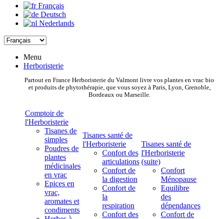
Français
Deutsch
Nederlands
Menu
Herboristerie
Partout en France Herboristerie du Valmont livre vos plantes en vrac bio
et produits de phytothérapie, que vous soyez à Paris, Lyon, Grenoble,
Bordeaux ou Marseille.
Comptoir de
l'Herboristerie
Tisanes de
Tisanes santé de
simples
l'Herboristerie
Tisanes santé de
Poudres de
Confort des
l'Herboristerie
plantes
articulations
(suite)
médicinales
Confort de
Confort
en vrac
la digestion
Ménopause
Epices en
Confort de
Equilibre
vrac,
la
des
aromates et
respiration
dépendances
condiments
Confort des
Confort de
Herbes à