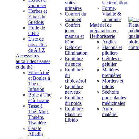
voies
la circulation
vaporiser
urinaires
Forme,
Herbes et
Confort du
Vitalité &
Elixir du
sommeil
Immunité
Suédois
Confort
Matériel de
Huile de
jeune
préparation en
CBD
maman et
Herboristerie
Liste de
bébé
Argiles
nos actifs
Détox et
Flacons et
de A à Z
Elimination
piluliers
Accessoires
Equilibre
Gélules et
autour des tisanes
du sucre
gélulier
et du thé
Equilibre
Matières
Filtre à thé
du
premières
et Boules à
cholestérol
Mortiers et
Thé et
Equilibre
pilons
Infusion
nerveux
Séchoirs
Boite à Thé
Equilibre
pour plantes
et à Tisane
du poids
médicinales
Tasse à
Equilibre
Autre
Thé, Mug,
Plaisir et
matériel
Théière,
Libido
Tisanière
Carafe
Alladin