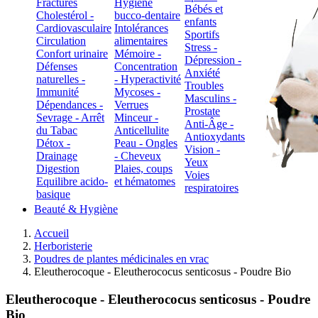
Fractures
Hygiène
Bébés et
Cholestérol -
bucco-dentaire
enfants
Cardiovasculaire
Intolérances
Sportifs
Circulation
alimentaires
Stress -
Confort urinaire
Mémoire -
Dépression -
Défenses
Concentration
Anxiété
naturelles -
- Hyperactivité
Troubles
Immunité
Mycoses -
Masculins -
Dépendances -
Verrues
Prostate
Sevrage - Arrêt
Minceur -
Anti-Âge -
du Tabac
Anticellulite
Antioxydants
Détox -
Peau - Ongles
Vision -
Drainage
- Cheveux
Yeux
Digestion
Plaies, coups
Voies
Equilibre acido-
et hématomes
respiratoires
basique
Beauté & Hygiène
Accueil
Herboristerie
Poudres de plantes médicinales en vrac
Eleutherocoque - Eleutherococus senticosus - Poudre Bio
Eleutherocoque - Eleutherococus senticosus - Poudre
Bio