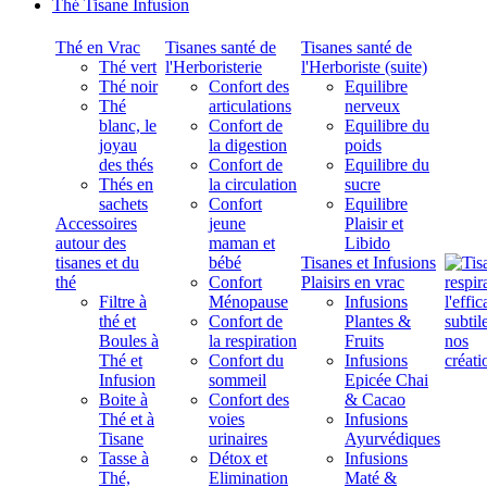
Thé Tisane Infusion
Thé en Vrac
Tisanes santé de
Tisanes santé de
Thé vert
l'Herboristerie
l'Herboriste (suite)
Thé noir
Confort des
Equilibre
Thé
articulations
nerveux
blanc, le
Confort de
Equilibre du
joyau
la digestion
poids
des thés
Confort de
Equilibre du
Thés en
la circulation
sucre
sachets
Confort
Equilibre
Accessoires
jeune
Plaisir et
autour des
maman et
Libido
tisanes et du
bébé
Tisanes et Infusions
thé
Confort
Plaisirs en vrac
Filtre à
Ménopause
Infusions
thé et
Confort de
Plantes &
Boules à
la respiration
Fruits
Thé et
Confort du
Infusions
Infusion
sommeil
Epicée Chai
Boite à
Confort des
& Cacao
Thé et à
voies
Infusions
Tisane
urinaires
Ayurvédiques
Tasse à
Détox et
Infusions
Thé,
Elimination
Maté &