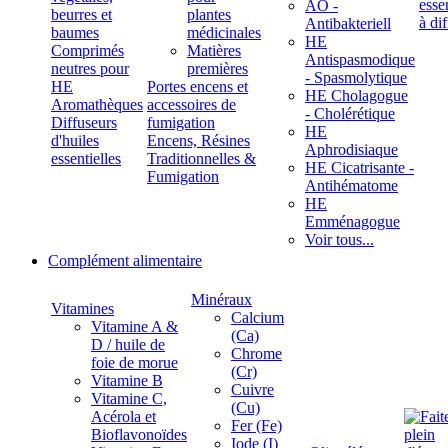
ÄÖ -
beurres et
plantes
Antibakteriell
baumes
médicinales
HE
Comprimés
Matières
Antispasmodique
neutres pour
premières
- Spasmolytique
HE
Portes encens et
HE Cholagogue
Aromathèques
accessoires de
- Cholérétique
Diffuseurs
fumigation
HE
d'huiles
Encens, Résines
Aphrodisiaque
essentielles
Traditionnelles &
HE Cicatrisante -
Fumigation
Antihématome
HE
Emménagogue
Voir tous...
Complément alimentaire
Minéraux
Vitamines
Calcium
Vitamine A &
(Ca)
D / huile de
Chrome
foie de morue
(Cr)
Vitamine B
Cuivre
Vitamine C,
(Cu)
Acérola et
Fer (Fe)
Bioflavonoïdes
Iode (I)