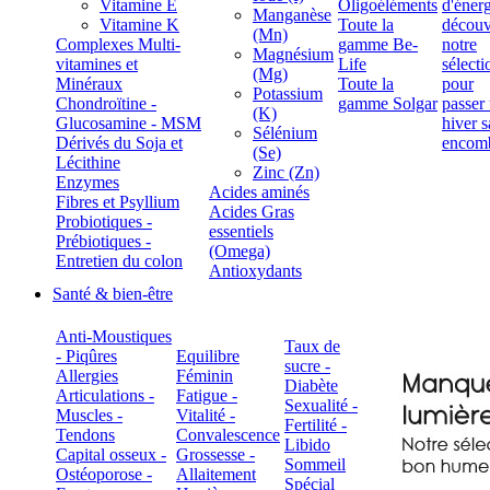
Vitamine E
Oligoéléments
Manganèse
Vitamine K
Toute la
(Mn)
Complexes Multi-
gamme Be-
Magnésium
vitamines et
Life
(Mg)
Minéraux
Toute la
Potassium
Chondroïtine -
gamme Solgar
(K)
Glucosamine - MSM
Sélénium
Dérivés du Soja et
(Se)
Lécithine
Zinc (Zn)
Enzymes
Acides aminés
Fibres et Psyllium
Acides Gras
Probiotiques -
essentiels
Prébiotiques -
(Omega)
Entretien du colon
Antioxydants
Santé & bien-être
Anti-Moustiques
Taux de
- Piqûres
Equilibre
sucre -
Allergies
Féminin
Diabète
Articulations -
Fatigue -
Sexualité -
Muscles -
Vitalité -
Fertilité -
Tendons
Convalescence
Libido
Capital osseux -
Grossesse -
Sommeil
Ostéoporose -
Allaitement
Spécial