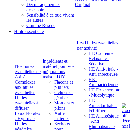
Découragement et
Original
désespoir
Sensibilité à ce que vivent
les autres
Gamme Rescue
Huile essentielle
Les Huiles essentielles
par activité
HE Calmante -
Relaxante -
Ingrédients et
Sédative
Nos huiles
matériel pour vos
HE Anti-virale -
essentielles de
préparations
Anti-infectieuse
A à Z
maison DIY
HE -
Complexes
Flacons et
Antibactérienne
aux huiles
piluliers
HE Expectorante
essentielles
Gélules et
- Mucolytique
Huiles
gélulier
HE
essentielles à
Mortiers et
Anticatarrhale -
diffuser
pilons
Fébrifuge
Eaux Florales
Autre
HE Analgésique
- Hydrolats
matériel
- Anti-
Huiles
Séchoirs
Rhumatismale
végétales,
pour