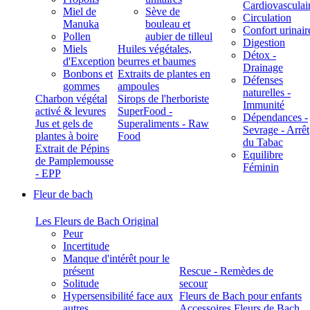
Cardiovasculai
Miel de
Sève de
Circulation
Manuka
bouleau et
Confort urinair
Pollen
aubier de tilleul
Digestion
Miels
Huiles végétales,
Détox -
d'Exception
beurres et baumes
Drainage
Bonbons et
Extraits de plantes en
Défenses
gommes
ampoules
naturelles -
Charbon végétal
Sirops de l'herboriste
Immunité
activé & levures
SuperFood -
Dépendances -
Jus et gels de
Superaliments - Raw
Sevrage - Arrêt
plantes à boire
Food
du Tabac
Extrait de Pépins
Equilibre
de Pamplemousse
Féminin
- EPP
Fleur de bach
Les Fleurs de Bach Original
Peur
Incertitude
Manque d'intérêt pour le
présent
Rescue - Remèdes de
Solitude
secour
Hypersensibilité face aux
Fleurs de Bach pour enfants
autres
Accessoires Fleurs de Bach