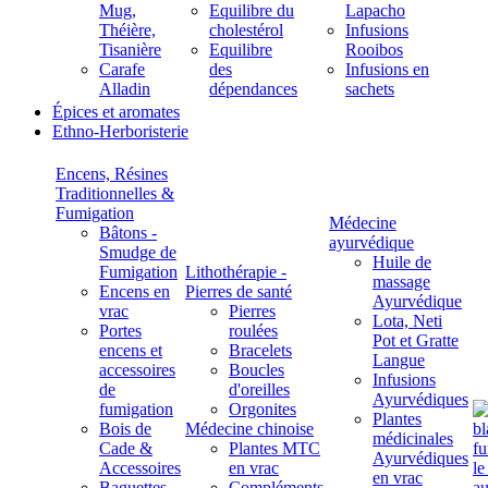
Mug,
Equilibre du
Lapacho
Théière,
cholestérol
Infusions
Tisanière
Equilibre
Rooibos
Carafe
des
Infusions en
Alladin
dépendances
sachets
Épices et aromates
Ethno-Herboristerie
Encens, Résines
Traditionnelles &
Fumigation
Médecine
Bâtons -
ayurvédique
Smudge de
Huile de
Fumigation
Lithothérapie -
massage
Encens en
Pierres de santé
Ayurvédique
vrac
Pierres
Lota, Neti
Portes
roulées
Pot et Gratte
encens et
Bracelets
Langue
accessoires
Boucles
Infusions
de
d'oreilles
Ayurvédiques
fumigation
Orgonites
Plantes
Bois de
Médecine chinoise
médicinales
Cade &
Plantes MTC
Ayurvédiques
Accessoires
en vrac
en vrac
Baguettes
Compléments