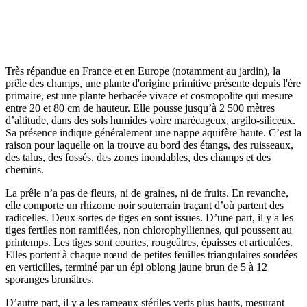
Très répandue en France et en Europe (notamment au jardin), la
prêle des champs, une plante d'origine primitive présente depuis l'ère
primaire, est une plante herbacée vivace et cosmopolite qui mesure
entre 20 et 80 cm de hauteur. Elle pousse jusqu’à 2 500 mètres
d’altitude, dans des sols humides voire marécageux, argilo-siliceux.
Sa présence indique généralement une nappe aquifère haute. C’est la
raison pour laquelle on la trouve au bord des étangs, des ruisseaux,
des talus, des fossés, des zones inondables, des champs et des
chemins.
La prêle n’a pas de fleurs, ni de graines, ni de fruits. En revanche,
elle comporte un rhizome noir souterrain traçant d’où partent des
radicelles. Deux sortes de tiges en sont issues. D’une part, il y a les
tiges fertiles non ramifiées, non chlorophylliennes, qui poussent au
printemps. Les tiges sont courtes, rougeâtres, épaisses et articulées.
Elles portent à chaque nœud de petites feuilles triangulaires soudées
en verticilles, terminé par un épi oblong jaune brun de 5 à 12
sporanges brunâtres.
D’autre part, il y a les rameaux stériles verts plus hauts, mesurant