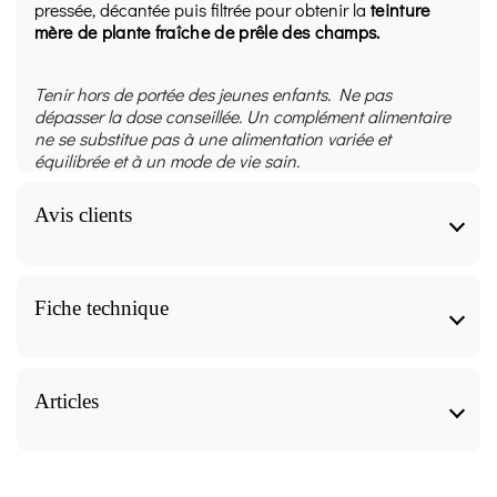
pressée, décantée puis filtrée pour obtenir la
teinture
mère de plante fraîche de prêle des champs.
Tenir hors de portée des jeunes enfants. Ne pas
dépasser la dose conseillée. Un complément alimentaire
ne se substitue pas à une alimentation variée et
équilibrée et à un mode de vie sain.
Avis clients
Teinture-mère Prêle Bio - Equisetum
Fiche technique
arvense - 100 ml Ladrôme avis
Teinture-mère Prêle Bio - Equisetum arvense - 100
ml Ladrôme Caractéristiques
Articles
9.8
/10
Forme
Teinture-mère Prêle Bio - Equisetum arvense - 100
ml Ladrôme, nos articles pour approfondir le sujet.
VOIR L'ATTESTATION