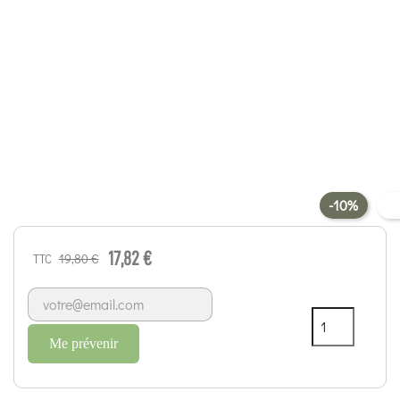
-10%
17,82 €
19,80 €
TTC
Me prévenir