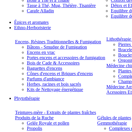
Boite à Thé et à Tisane
Confort des
Tasse à Thé, Mug, Théière, Tisanière
Détox et E
Carafe Alladin
Equilibre d
Equilibre 
Épices et aromates
Ethno-Herboristerie
Lithothérapie 
Encens, Résines Traditionnelles & Fumigation
Pierres
Bâtons - Smudge de Fumigation
Bracele
Encens en vrac
Boucles
Portes encens et accessoires de fumigation
Orgoni
Bois de Cade & Accessoires
Médecine chi
Baguettes d'encens
Plante
Cônes d'encens et Briques d'encens
Complé
Parfums d'ambiance
Champ
Herbes, racines et bois sacrés
Médecine Am
Kits de Nettoyage énergétique
Acessoires E
Phytothérapie
Teintures-mère - Extraits de plantes fraîches
Produits de la Ruche
Gélules de plantes
Gelée Royale et pollen
Gemmothérapie
Propolis
Complexes 