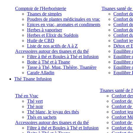
Comptoir de l'Herboristerie
Tisanes santé de 
Tisanes de simples
Confort de
Poudres de plantes médicinales en vrac
Confort de
Epices en vrac, aromates et condiments
Confort de
Herbes à vaporiser
Confort de
Herbes et Elixir du Suédois
Confort d
Huile de CBD
Confort j
Liste de nos actifs de A à Z
Détox et E
Accessoires autour des tisanes et du thé
Equilibre 
Filtre à thé et Boules à Thé et Infusion
Equilibre 
Boite à Thé et à Tisane
Equilibre
Tasse à Thé, Mug, Théière, Tisanière
Equilibre 
Carafe Alladin
Equilibre P
Thé Tisane Infusion
Tisanes santé de l
Thé en Vrac
Confort des
Thé vert
Confort de 
Thé noir
Confort de 
Thé blanc, le joyau des thés
Confort je
Thés en sachets
Confort M
Accessoires autour des tisanes et du thé
Confort de 
Filtre à thé et Boules à Thé et Infusion
Confort du