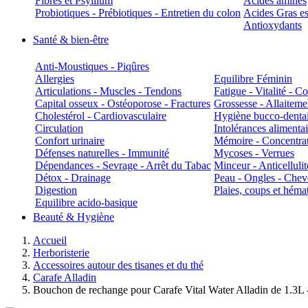
Fibres et Psyllium
Acides aminés
Probiotiques - Prébiotiques - Entretien du colon
Acides Gras es
Antioxydants
Santé & bien-être
Anti-Moustiques - Piqûres
Allergies
Equilibre Féminin
Articulations - Muscles - Tendons
Fatigue - Vitalité - 
Capital osseux - Ostéoporose - Fractures
Grossesse - Allaiteme
Cholestérol - Cardiovasculaire
Hygiène bucco-denta
Circulation
Intolérances alimentai
Confort urinaire
Mémoire - Concentrat
Défenses naturelles - Immunité
Mycoses - Verrues
Dépendances - Sevrage - Arrêt du Tabac
Minceur - Anticellulit
Détox - Drainage
Peau - Ongles - Che
Digestion
Plaies, coups et hém
Equilibre acido-basique
Beauté & Hygiène
Accueil
Herboristerie
Accessoires autour des tisanes et du thé
Carafe Alladin
Bouchon de rechange pour Carafe Vital Water Alladin de 1.3L -