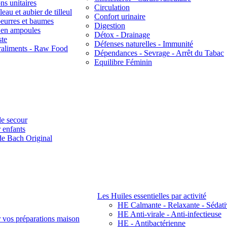
ns unitaires
Circulation
eau et aubier de tilleul
Confort urinaire
beurres et baumes
Digestion
s en ampoules
Détox - Drainage
ste
Défenses naturelles - Immunité
raliments - Raw Food
Dépendances - Sevrage - Arrêt du Tabac
Equilibre Féminin
e secour
 enfants
de Bach Original
Les Huiles essentielles par activité
HE Calmante - Relaxante - Sédati
HE Anti-virale - Anti-infectieuse
r vos préparations maison
HE - Antibactérienne