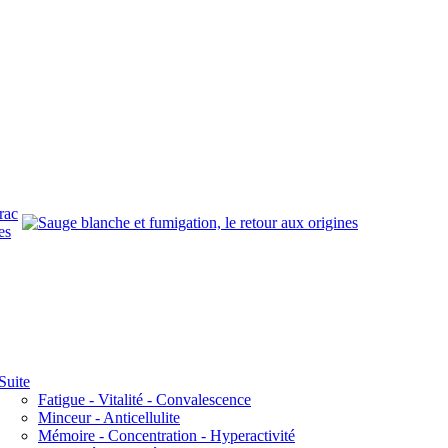
rac
es
Suite
Fatigue - Vitalité - Convalescence
Minceur - Anticellulite
Mémoire - Concentration - Hyperactivité