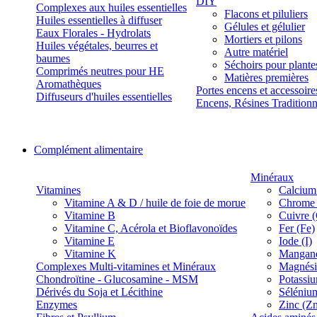
DIY
Complexes aux huiles essentielles
Flacons et piluliers
Huiles essentielles à diffuser
Gélules et gélulier
Eaux Florales - Hydrolats
Mortiers et pilons
Huiles végétales, beurres et
Autre matériel
baumes
Séchoirs pour plante
Comprimés neutres pour HE
Matières premières
Aromathèques
Portes encens et accessoire
Diffuseurs d'huiles essentielles
Encens, Résines Tradition
Complément alimentaire
Minéraux
Vitamines
Calcium
Vitamine A & D / huile de foie de morue
Chrome 
Vitamine B
Cuivre 
Vitamine C, Acérola et Bioflavonoïdes
Fer (Fe)
Vitamine E
Iode (I)
Vitamine K
Manganè
Complexes Multi-vitamines et Minéraux
Magnés
Chondroïtine - Glucosamine - MSM
Potassi
Dérivés du Soja et Lécithine
Séléniu
Enzymes
Zinc (Z