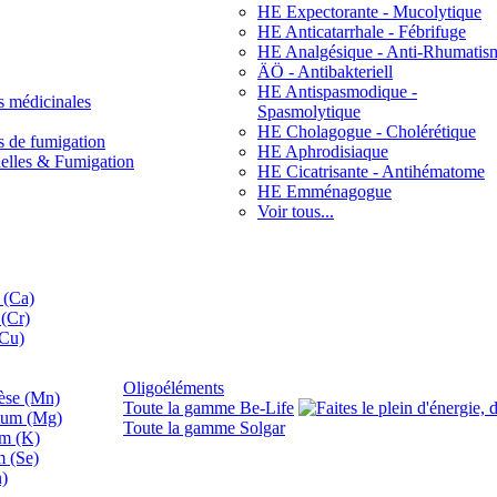
HE Expectorante - Mucolytique
HE Anticatarrhale - Fébrifuge
HE Analgésique - Anti-Rhumatis
ÄÖ - Antibakteriell
HE Antispasmodique -
s médicinales
Spasmolytique
HE Cholagogue - Cholérétique
s de fumigation
HE Aphrodisiaque
nelles & Fumigation
HE Cicatrisante - Antihématome
HE Emménagogue
Voir tous...
 (Ca)
(Cr)
(Cu)
Oligoéléments
se (Mn)
Toute la gamme Be-Life
ium (Mg)
Toute la gamme Solgar
um (K)
m (Se)
n)