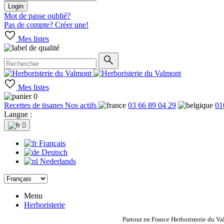
Login
Mot de passe oublié?
Pas de compte? Créer une!
Mes listes
Mes listes
0
Recettes de tisanes
Nos actifs
03 66 89 04 29
01
Langue :

Français
Deutsch
Nederlands
Menu
Herboristerie
Partout en France Herboristerie du Va