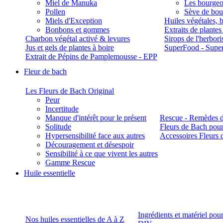
Miel de Manuka
Les bourgeo
Pollen
Sève de boul
Miels d'Exception
Huiles végétales, 
Bonbons et gommes
Extraits de plante
Charbon végétal activé & levures
Sirops de l'herbori
Jus et gels de plantes à boire
SuperFood - Supe
Extrait de Pépins de Pamplemousse - EPP
Fleur de bach
Les Fleurs de Bach Original
Peur
Incertitude
Manque d'intérêt pour le présent
Rescue - Remèdes d
Solitude
Fleurs de Bach pour
Hypersensibilité face aux autres
Accessoires Fleurs 
Découragement et désespoir
Sensibilité à ce que vivent les autres
Gamme Rescue
Huile essentielle
Ingrédients et matériel pou
Nos huiles essentielles de A à Z