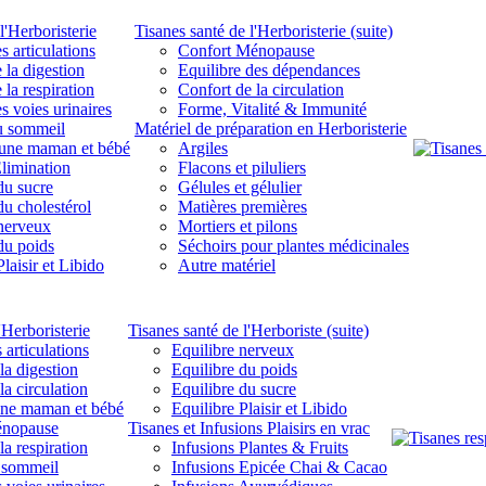
l'Herboristerie
Tisanes santé de l'Herboristerie (suite)
s articulations
Confort Ménopause
 la digestion
Equilibre des dépendances
 la respiration
Confort de la circulation
s voies urinaires
Forme, Vitalité & Immunité
u sommeil
Matériel de préparation en Herboristerie
eune maman et bébé
Argiles
limination
Flacons et piluliers
du sucre
Gélules et gélulier
du cholestérol
Matières premières
 nerveux
Mortiers et pilons
du poids
Séchoirs pour plantes médicinales
laisir et Libido
Autre matériel
'Herboristerie
Tisanes santé de l'Herboriste (suite)
 articulations
Equilibre nerveux
la digestion
Equilibre du poids
la circulation
Equilibre du sucre
une maman et bébé
Equilibre Plaisir et Libido
énopause
Tisanes et Infusions Plaisirs en vrac
la respiration
Infusions Plantes & Fruits
 sommeil
Infusions Epicée Chai & Cacao