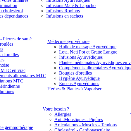
 voies urinaires
Infusions Ayurvédiques
limination
Infusions Maté & Lapacho
u cholestérol
Infusions Rooibos
des dépendances
Infusions en sachets
- Pierres de santé
Médecine ayurvédique
 roulées
Huile de massage Ayurvédique
ts
Lota, Neti Pot et Gratte Langue
 d'oreilles
Infusions Ayurvédiques
tes
Plantes médicinales Ayurvédiques en v
noise
Compléments alimentaires Ayurvédiqu
s MTC en vrac
Bougies d'oreilles
ments alimentaires MTC
Hygiène Ayurvédique
ignons MTC
Encens Ayurvédiques
érindienne
Herbes & Plantes à Vaporiser
thniques
Votre besoin ?
Allergies
Anti-Moustiques - Piqûres
Articulations - Muscles - Tendons
de gemmothérapie
Cholestérol - Cardiovasculaire