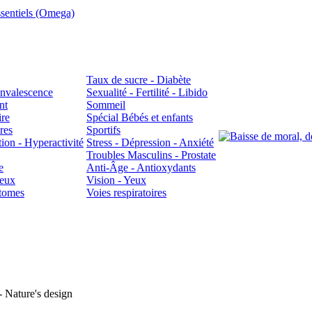
sentiels (Omega)
Taux de sucre - Diabète
Convalescence
Sexualité - Fertilité - Libido
nt
Sommeil
ire
Spécial Bébés et enfants
res
Sportifs
ion - Hyperactivité
Stress - Dépression - Anxiété
Troubles Masculins - Prostate
e
Anti-Âge - Antioxydants
veux
Vision - Yeux
atomes
Voies respiratoires
 Nature's design