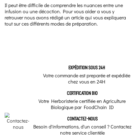
Avis soumis à un contrôle
encens, abalones, ...)
Il peut être difficile de comprendre les nuances entre une
Comment purifier
infusion ou une décoction. Pour vous aider a vous y
Médecine Traditionnelle
sa maison de
retrouver nous avons rédigé un article qui vous expliquera
Stephanie D.
toutes les
tout sur ces différents modes de préparation.
Publié le 04/10/2025 à 08:24
(Date de commande : 07/09/2025)
Amérindienne
énergies
Joli et pratique
négatives ?
Marque
Considéré comme
Agnès B.
thérapeutique dans le
Herboristerie du Valmont
domaine du bien-être,
Publié le 25/02/2024 à 19:44
(Date de commande : 25/01/2024)
le nettoyage permet de
Bel article.
diminuer le stress et
apaiser les angoisses,
EXPÉDITION SOUS 24H
mais pensez-vous aux
Votre commande est preparée et expédiée
énergies négatives ?
chez vous en 24H
Acheteur Vérifié
Publié le 19/09/2021 à 19:11
(Date de commande : 11/09/2021)
La sauge
conforme à mes attentes...
CERTIFICATION BIO
blanche
Votre Herboristerie certifiée en Agriculture
amérindienne:
Biologique par FoodChain ID
un rite de
Acheteur Vérifié
protection et de
CONTACTEZ-NOUS
purification
Publié le 16/08/2021 à 10:01
(Date de commande : 06/08/2021)
Parfait avec l'abalone.
Besoin d'informations, d'un conseil ? Contactez
notre service clientèle
La sauge blanche
amérindienne ou