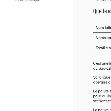
Quelle e
Nom lati
Noms c
Famille 
C'est une l
du Sud-Est
Sa longue t
apétales g
Le poivre s
pour qu'il
séchant et
Le poivre b