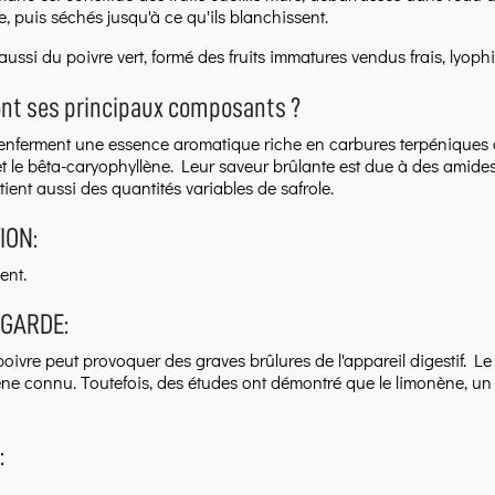
, puis séchés jusqu'à ce qu'ils blanchissent.
aussi du poivre vert, formé des fruits immatures vendus frais, lyoph
ont ses principaux composants ?
 renferment une essence aromatique riche en carbures terpéniques 
t le bêta-caryophyllène. Leur saveur brûlante est due à des amides 
ient aussi des quantités variables de safrole.
ION:
ent.
 GARDE:
poivre peut provoquer des graves brûlures de l'appareil digestif. Le
e connu. Toutefois, des études ont démontré que le limonène, un au
: