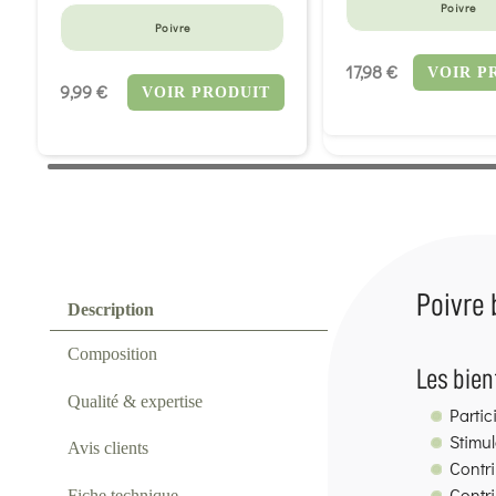
Poivre
Poivre
17,98 €
VOIR P
9,99 €
VOIR PRODUIT
Poivre 
Description
Composition
Les bien
Qualité & expertise
Partic
Stimul
Avis clients
Contri
Contri
Fiche technique