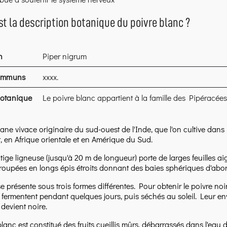
st la description botanique du poivre blanc ?
n
Piper nigrum
ommuns
xxxx.
botanique
Le poivre blanc appartient à la famille des Pipéracées
iane vivace originaire du sud-ouest de l'Inde, que l'on cultive dans
, en Afrique orientale et en Amérique du Sud.
ige ligneuse (jusqu'à 20 m de longueur) porte de larges feuilles aig
roupées en longs épis étroits donnant des baies sphériques d'abord
e présente sous trois formes différentes. Pour obtenir le poivre noir,
s fermentent pendant quelques jours, puis séchés au soleil. Leur env
 devient noire.
lanc est constitué des fruits cueillis mûrs, débarrassés dans l'eau 