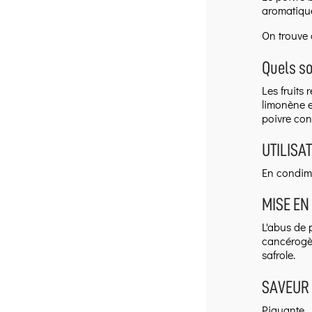
aromatique
On trouve 
Quels s
Les fruits
limonène e
poivre cont
UTILISAT
En condim
MISE EN
L'abus de 
cancérogèn
safrole.
SAVEUR 
Piquante.