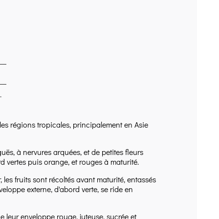
.
 les régions tropicales, principalement en Asie
uës, à nervures arquées, et de petites fleurs
 vertes puis orange, et rouges à maturité.
 les fruits sont récoltés avant maturité, entassés
eloppe externe, d'abord verte, se ride en
de leur enveloppe rouge, juteuse, sucrée et