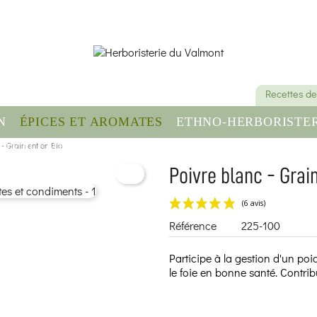
Recettes de
N
ÉPICES ET AROMATES
ETHNO-HERBORISTER
 - Grain entier Bio
OMPLÉMENT ALIMENTAIRE
SANTÉ & BIEN-ÊT
Poivre blanc - Grain
Référence
225-100
Participe à la gestion d'un poid
le foie en bonne santé. Contrib