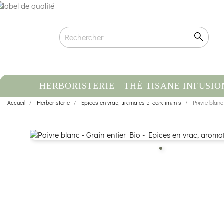
HERBORISTERIE
THÉ TISANE INFUSIO
Accueil
Herboristerie
Epices en vrac, aromates et condiments
HUILE ESSENTIELLE
Poivre blanc
C