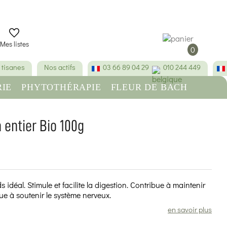
Mes listes
0
 tisanes
Nos actifs
03 66 89 04 29
010 244 449
IE
PHYTOTHÉRAPIE
FLEUR DE BACH
RE
BEAUTÉ & HYGIÈNE
 entier Bio 100g
(6 avis)
s idéal. Stimule et facilite la digestion. Contribue à maintenir
ue à soutenir le système nerveux.
en savoir plus