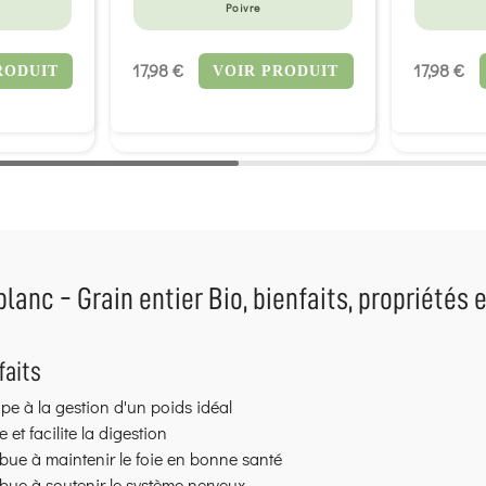
Poivre
17,98 €
17,98 €
RODUIT
VOIR PRODUIT
blanc - Grain entier Bio, bienfaits, propriétés e
faits
ipe à la gestion d'un poids idéal
e et facilite la digestion
bue à maintenir le foie en bonne santé
bue à soutenir le système nerveux