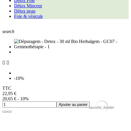
Détox Foie
Détox Minceur
Détox peau
Foie & vésicule
search


-10%
TTC
22,95 €
20,65 €
- 10%
Ajouter au panier
favorite_border