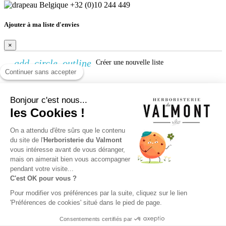
+32 (0)10 244 449
Ajouter à ma liste d'envies
×
add_circle_outline
Créer une nouvelle liste
Continuer sans accepter
Créer une liste d'envies
Bonjour c'est nous...
×
les Cookies !
Nom de la liste d'envies
Annuler
Créer une liste d'envies
On a attendu d'être sûrs que le contenu
du site de l'
Herboristerie du Valmont
vous intéresse avant de vous déranger,
Connexion
mais on aimerait bien vous accompagner
pendant votre visite...
×
C'est OK pour vous ?
Vous devez être connecté pour ajouter des produits à votre liste
Pour modifier vos préférences par la suite, cliquez sur le lien
d'envies.
'Préférences de cookies' situé dans le pied de page.
Connexion
Annuler
Consentements certifiés par