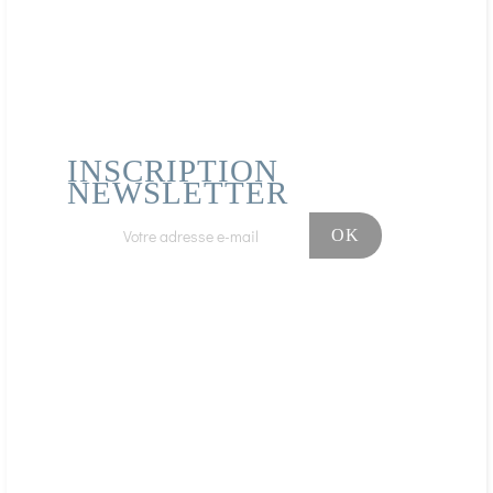
Acheteur Vérifié
Publié le 02/10/2020 à 23:33
(Date de commande : 24/09/2020)
Pas encore d'effet, je viens juste de recevoir ma commande
AFFICHER PLUS D'AVIS
INSCRIPTION
NEWSLETTER
Facebook
Instagram