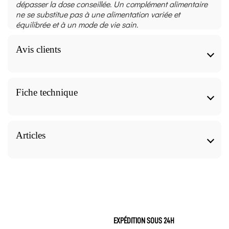
dépasser la dose conseillée. Un complément alimentaire
ne se substitue pas à une alimentation variée et
équilibrée et à un mode de vie sain.
Avis clients
Sirop de Sureau Bio 150 ml - Ladrôme
Fiche technique
avis
Sirop de Sureau Bio 150 ml - Ladrôme
Caractéristiques
Articles
9.6
/10
Forme
Sirop de Sureau Bio 150 ml - Ladrôme, nos articles
pour approfondir le sujet.
VOIR L'ATTESTATION
Sirops
Basé sur 24 avis
Avis soumis à un contrôle
Les vertus et
Nom commun - Actif Naturel
bienfaits du
FLORIA M.
EXPÉDITION SOUS 24H
Sureau noir -
Sureau
Publié le 10/04/2025 à 14:56
(Date de commande : 06/03/2025)