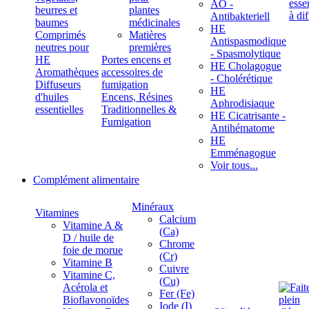
ÄÖ -
beurres et
plantes
Antibakteriell
baumes
médicinales
HE
Comprimés
Matières
Antispasmodique
neutres pour
premières
- Spasmolytique
HE
Portes encens et
HE Cholagogue
Aromathèques
accessoires de
- Cholérétique
Diffuseurs
fumigation
HE
d'huiles
Encens, Résines
Aphrodisiaque
essentielles
Traditionnelles &
HE Cicatrisante -
Fumigation
Antihématome
HE
Emménagogue
Voir tous...
Complément alimentaire
Minéraux
Vitamines
Calcium
Vitamine A &
(Ca)
D / huile de
Chrome
foie de morue
(Cr)
Vitamine B
Cuivre
Vitamine C,
(Cu)
Acérola et
Fer (Fe)
Bioflavonoïdes
Iode (I)