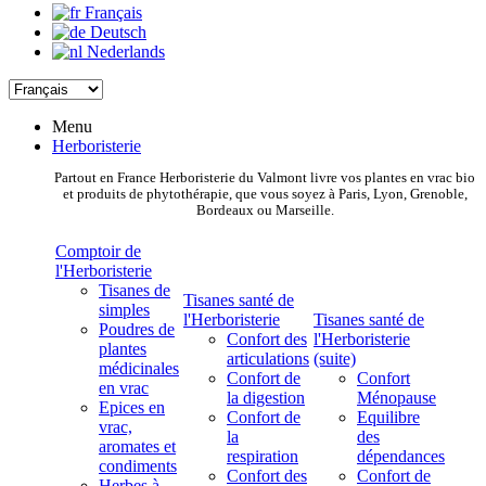
Français
Deutsch
Nederlands
Menu
Herboristerie
Partout en France Herboristerie du Valmont livre vos plantes en vrac bio
et produits de phytothérapie, que vous soyez à Paris, Lyon, Grenoble,
Bordeaux ou Marseille.
Comptoir de
l'Herboristerie
Tisanes de
Tisanes santé de
simples
l'Herboristerie
Tisanes santé de
Poudres de
Confort des
l'Herboristerie
plantes
articulations
(suite)
médicinales
Confort de
Confort
en vrac
la digestion
Ménopause
Epices en
Confort de
Equilibre
vrac,
la
des
aromates et
respiration
dépendances
condiments
Confort des
Confort de
Herbes à