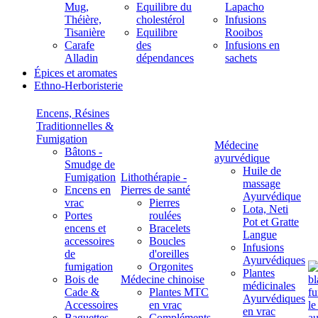
Mug,
Equilibre du
Lapacho
Théière,
cholestérol
Infusions
Tisanière
Equilibre
Rooibos
Carafe
des
Infusions en
Alladin
dépendances
sachets
Épices et aromates
Ethno-Herboristerie
Encens, Résines
Traditionnelles &
Fumigation
Médecine
Bâtons -
ayurvédique
Smudge de
Huile de
Fumigation
Lithothérapie -
massage
Encens en
Pierres de santé
Ayurvédique
vrac
Pierres
Lota, Neti
Portes
roulées
Pot et Gratte
encens et
Bracelets
Langue
accessoires
Boucles
Infusions
de
d'oreilles
Ayurvédiques
fumigation
Orgonites
Plantes
Bois de
Médecine chinoise
médicinales
Cade &
Plantes MTC
Ayurvédiques
Accessoires
en vrac
en vrac
Baguettes
Compléments