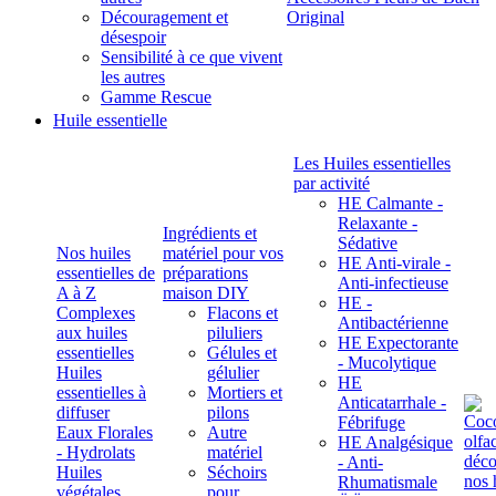
Découragement et
Original
désespoir
Sensibilité à ce que vivent
les autres
Gamme Rescue
Huile essentielle
Les Huiles essentielles
par activité
HE Calmante -
Relaxante -
Ingrédients et
Sédative
Nos huiles
matériel pour vos
HE Anti-virale -
essentielles de
préparations
Anti-infectieuse
A à Z
maison DIY
HE -
Complexes
Flacons et
Antibactérienne
aux huiles
piluliers
HE Expectorante
essentielles
Gélules et
- Mucolytique
Huiles
gélulier
HE
essentielles à
Mortiers et
Anticatarrhale -
diffuser
pilons
Fébrifuge
Eaux Florales
Autre
HE Analgésique
- Hydrolats
matériel
- Anti-
Huiles
Séchoirs
Rhumatismale
végétales,
pour