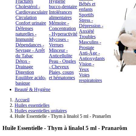
Fractures
Hygiène
Bébés et
Cholestérol -
bucco-dentaire
enfants
Cardiovasculaire
Intolérances
Sportifs
Circulation
alimentaires
Stress -
Confort urinaire
Mémoire -
Dépression -
Défenses
Concentration
Anxiété
naturelles -
- Hyperactivité
Troubles
Immunité
Mycoses -
Masculins -
Dépendances -
Verrues
Prostate
Sevrage - Arrêt
Minceur -
Anti-Âge -
du Tabac
Anticellulite
Antioxydants
Détox -
Peau - Ongles
Vision -
Drainage
- Cheveux
Yeux
Digestion
Plaies, coups
Voies
Equilibre acido-
et hématomes
respiratoires
basique
Beauté & Hygiène
Accueil
Huiles essentielles
Huiles essentielles unitaires
Huile Essentielle - Thym à linalol 5 ml - Pranarôm
Huile Essentielle - Thym à linalol 5 ml - Pranarôm