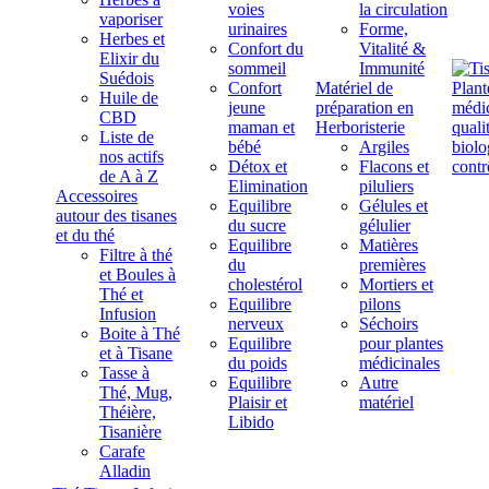
voies
la circulation
vaporiser
urinaires
Forme,
Herbes et
Confort du
Vitalité &
Elixir du
sommeil
Immunité
Suédois
Confort
Matériel de
Huile de
jeune
préparation en
CBD
maman et
Herboristerie
Liste de
bébé
Argiles
nos actifs
Détox et
Flacons et
de A à Z
Elimination
piluliers
Accessoires
Equilibre
Gélules et
autour des tisanes
du sucre
gélulier
et du thé
Equilibre
Matières
Filtre à thé
du
premières
et Boules à
cholestérol
Mortiers et
Thé et
Equilibre
pilons
Infusion
nerveux
Séchoirs
Boite à Thé
Equilibre
pour plantes
et à Tisane
du poids
médicinales
Tasse à
Equilibre
Autre
Thé, Mug,
Plaisir et
matériel
Théière,
Libido
Tisanière
Carafe
Alladin