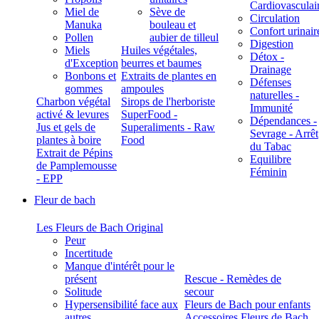
Cardiovasculai
Miel de
Sève de
Circulation
Manuka
bouleau et
Confort urinair
Pollen
aubier de tilleul
Digestion
Miels
Huiles végétales,
Détox -
d'Exception
beurres et baumes
Drainage
Bonbons et
Extraits de plantes en
Défenses
gommes
ampoules
naturelles -
Charbon végétal
Sirops de l'herboriste
Immunité
activé & levures
SuperFood -
Dépendances -
Jus et gels de
Superaliments - Raw
Sevrage - Arrêt
plantes à boire
Food
du Tabac
Extrait de Pépins
Equilibre
de Pamplemousse
Féminin
- EPP
Fleur de bach
Les Fleurs de Bach Original
Peur
Incertitude
Manque d'intérêt pour le
présent
Rescue - Remèdes de
Solitude
secour
Hypersensibilité face aux
Fleurs de Bach pour enfants
autres
Accessoires Fleurs de Bach