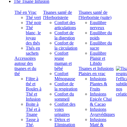
Thé Tisane Infusion
Thé en Vrac
Tisanes santé de
Tisanes santé de
Thé vert
l'Herboristerie
l'Herboriste (suite)
Thé noir
Confort des
Equilibre
Thé
articulations
nerveux
blanc, le
Confort de
Equilibre du
joyau
la digestion
poids
des thés
Confort de
Equilibre du
Thés en
la circulation
sucre
sachets
Confort
Equilibre
Accessoires
jeune
Plaisir et
autour des
maman et
Libido
tisanes et du
bébé
Tisanes et Infusions
thé
Confort
Plaisirs en vrac
Filtre à
Ménopause
Infusions
thé et
Confort de
Plantes &
Boules à
la respiration
Fruits
Thé et
Confort du
Infusions
Infusion
sommeil
Epicée Chai
Boite à
Confort des
& Cacao
Thé et à
voies
Infusions
Tisane
urinaires
Ayurvédiques
Tasse à
Détox et
Infusions
Thé,
Elimination
Maté &