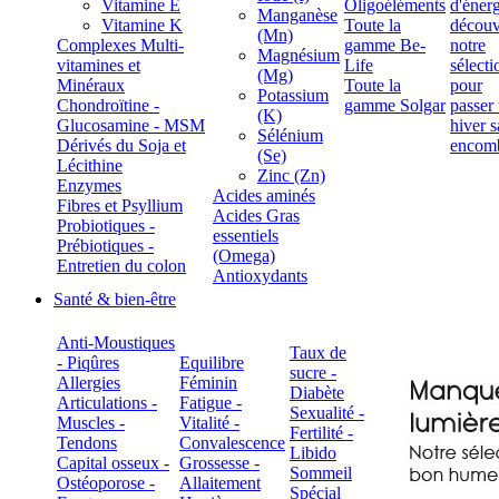
Vitamine E
Oligoéléments
Manganèse
Vitamine K
Toute la
(Mn)
Complexes Multi-
gamme Be-
Magnésium
vitamines et
Life
(Mg)
Minéraux
Toute la
Potassium
Chondroïtine -
gamme Solgar
(K)
Glucosamine - MSM
Sélénium
Dérivés du Soja et
(Se)
Lécithine
Zinc (Zn)
Enzymes
Acides aminés
Fibres et Psyllium
Acides Gras
Probiotiques -
essentiels
Prébiotiques -
(Omega)
Entretien du colon
Antioxydants
Santé & bien-être
Anti-Moustiques
Taux de
- Piqûres
Equilibre
sucre -
Allergies
Féminin
Diabète
Articulations -
Fatigue -
Sexualité -
Muscles -
Vitalité -
Fertilité -
Tendons
Convalescence
Libido
Capital osseux -
Grossesse -
Sommeil
Ostéoporose -
Allaitement
Spécial