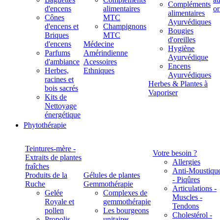
Compléments
d'encens
alimentaires
alimentaires
Cônes
MTC
Ayurvédiques
d'encens et
Champignons
Bougies
Briques
MTC
d'oreilles
d'encens
Médecine
Hygiène
Parfums
Amérindienne
Ayurvédique
d'ambiance
Acessoires
Encens
Herbes,
Ethniques
Ayurvédiques
racines et
Herbes & Plantes à
bois sacrés
Vaporiser
Kits de
Nettoyage
énergétique
Phytothérapie
Teintures-mère -
Votre besoin ?
Extraits de plantes
Allergies
fraîches
Anti-Moustiqu
Produits de la
Gélules de plantes
- Piqûres
Ruche
Gemmothérapie
Articulations -
Gelée
Complexes de
Muscles -
Royale et
gemmothérapie
Tendons
pollen
Les bourgeons
Cholestérol -
Propolis
unitaires