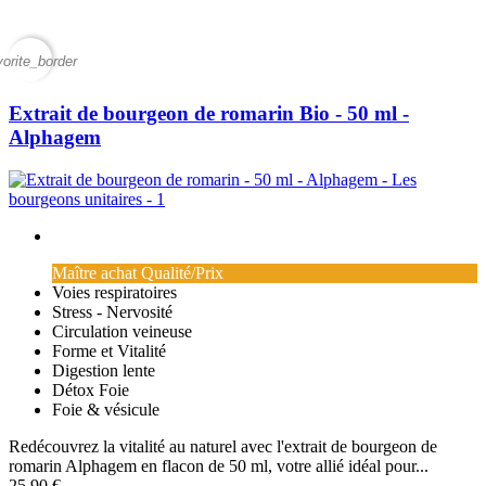
vorite_border
Extrait de bourgeon de romarin Bio - 50 ml -
Alphagem
Maître achat Qualité/Prix
Voies respiratoires
Stress - Nervosité
Circulation veineuse
Forme et Vitalité
Digestion lente
Détox Foie
Foie & vésicule
Redécouvrez la vitalité au naturel avec l'extrait de bourgeon de
romarin Alphagem en flacon de 50 ml, votre allié idéal pour...
25,90 €