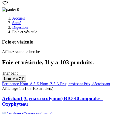
0
Accueil
Santé
Digestion
Foie et vésicule
Foie et vésicule
Affinez votre recherche
Foie et vésicule, Il y a 103 produits.
Trier par :
Nom, A à Z

Pertinence
Nom, A à Z
Nom, Z à A
Prix, croissant
Prix, décroissant
Affichage 1-21 de 103 article(s)
Artichaut (Cynara scolymus) BIO 40 ampoules -
Oxyphyteau