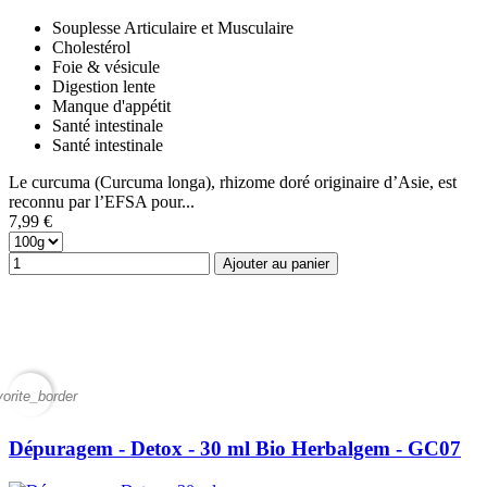
Souplesse Articulaire et Musculaire
Cholestérol
Foie & vésicule
Digestion lente
Manque d'appétit
Santé intestinale
Santé intestinale
Le curcuma (Curcuma longa), rhizome doré originaire d’Asie, est
reconnu par l’EFSA pour...
7,99 €
Ajouter au panier
vorite_border
Dépuragem - Detox - 30 ml Bio Herbalgem - GC07