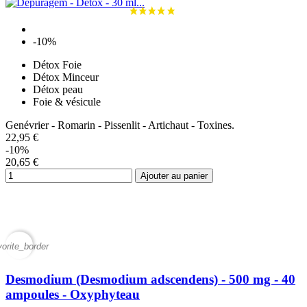
-10%
Détox Foie
Détox Minceur
Détox peau
Foie & vésicule
Genévrier - Romarin - Pissenlit - Artichaut - Toxines.
22,95 €
-10%
20,65 €
Ajouter au panier
vorite_border
Desmodium (Desmodium adscendens) - 500 mg - 40
ampoules - Oxyphyteau