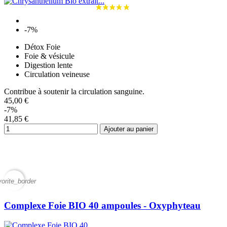
-7%
Détox Foie
Foie & vésicule
Digestion lente
Circulation veineuse
Contribue à soutenir la circulation sanguine.
45,00 €
-7%
41,85 €
Ajouter au panier
vorite_border
Complexe Foie BIO 40 ampoules - Oxyphyteau