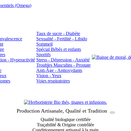
sentiels (Omega)
Taux de sucre - Diabète
Convalescence
Sexualité - Fertilité - Libido
nt
Sommeil
ire
Spécial Bébés et enfants
res
Sportifs
ion - Hyperactivité
Stress - Dépression - Anxiété
Troubles Masculins - Prostate
e
Anti-Âge - Antioxydants
veux
Vision - Yeux
atomes
Voies respiratoires
Production Artisanale, Qualité et Tradition
Qualité biologique certifiée
Traçabilité & Origine contrôlée
Conditionnement artisanal à la main