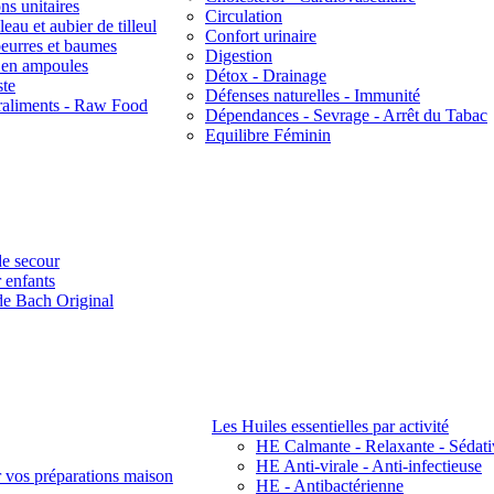
ns unitaires
Circulation
eau et aubier de tilleul
Confort urinaire
beurres et baumes
Digestion
s en ampoules
Détox - Drainage
ste
Défenses naturelles - Immunité
raliments - Raw Food
Dépendances - Sevrage - Arrêt du Tabac
Equilibre Féminin
e secour
 enfants
de Bach Original
Les Huiles essentielles par activité
HE Calmante - Relaxante - Sédati
HE Anti-virale - Anti-infectieuse
r vos préparations maison
HE - Antibactérienne