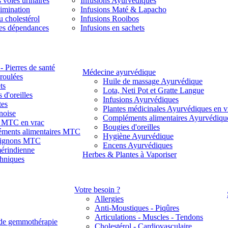
 voies urinaires
Infusions Ayurvédiques
limination
Infusions Maté & Lapacho
u cholestérol
Infusions Rooibos
des dépendances
Infusions en sachets
- Pierres de santé
Médecine ayurvédique
 roulées
Huile de massage Ayurvédique
ts
Lota, Neti Pot et Gratte Langue
 d'oreilles
Infusions Ayurvédiques
tes
Plantes médicinales Ayurvédiques en v
noise
Compléments alimentaires Ayurvédiqu
s MTC en vrac
Bougies d'oreilles
ments alimentaires MTC
Hygiène Ayurvédique
ignons MTC
Encens Ayurvédiques
érindienne
Herbes & Plantes à Vaporiser
thniques
Votre besoin ?
Allergies
Anti-Moustiques - Piqûres
Articulations - Muscles - Tendons
de gemmothérapie
Cholestérol - Cardiovasculaire