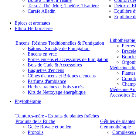
Boite à Thé et à Tisane
Confort des
Tasse à Thé, Mug, Théière, Tisanière
Détox et E
Carafe Alladin
Equilibre d
Equilibre 
Épices et aromates
Ethno-Herboristerie
Lithothérapie 
Encens, Résines Traditionnelles & Fumigation
Pierres
Bâtons - Smudge de Fumigation
Bracele
Encens en vrac
Boucles
Portes encens et accessoires de fumigation
Orgoni
Bois de Cade & Accessoires
Médecine chi
Baguettes d'encens
Plante
Cônes d'encens et Briques d'encens
Complé
Parfums d'ambiance
Champ
Herbes, racines et bois sacrés
Médecine Am
Kits de Nettoyage énergétique
Acessoires E
Phytothérapie
Teintures-mère - Extraits de plantes fraîches
Produits de la Ruche
Gélules de plantes
Gelée Royale et pollen
Gemmothérapie
Propolis
Complexes 