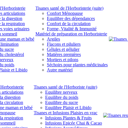
l'Herboristerie
Tisanes santé de l'Herboristerie (suite)
s articulations
Confort Ménopause
 la digestion
Equilibre des dépendances
 la respiration
Confort de la circulation
s voies urinaires
Forme, Vitalité & Immunité
u sommeil
Matériel de préparation en Herboristerie
eune maman et bébé
Argiles
limination
Flacons et piluliers
du sucre
Gélules et gélulier
du cholestérol
Matières premières
 nerveux
Mortiers et pilons
du poids
Séchoirs pour plantes médicinales
laisir et Libido
Autre matériel
'Herboristerie
Tisanes santé de l'Herboriste (suite)
 articulations
Equilibre nerveux
la digestion
Equilibre du poids
la circulation
Equilibre du sucre
une maman et bébé
Equilibre Plaisir et Libido
énopause
Tisanes et Infusions Plaisirs en vrac
la respiration
Infusions Plantes & Fruits
 sommeil
Infusions Epicée Chai & Cacao