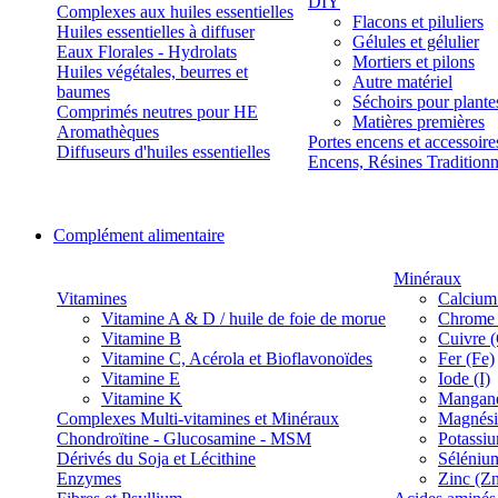
DIY
Complexes aux huiles essentielles
Flacons et piluliers
Huiles essentielles à diffuser
Gélules et gélulier
Eaux Florales - Hydrolats
Mortiers et pilons
Huiles végétales, beurres et
Autre matériel
baumes
Séchoirs pour plante
Comprimés neutres pour HE
Matières premières
Aromathèques
Portes encens et accessoire
Diffuseurs d'huiles essentielles
Encens, Résines Tradition
Complément alimentaire
Minéraux
Vitamines
Calcium
Vitamine A & D / huile de foie de morue
Chrome 
Vitamine B
Cuivre 
Vitamine C, Acérola et Bioflavonoïdes
Fer (Fe)
Vitamine E
Iode (I)
Vitamine K
Manganè
Complexes Multi-vitamines et Minéraux
Magnés
Chondroïtine - Glucosamine - MSM
Potassi
Dérivés du Soja et Lécithine
Séléniu
Enzymes
Zinc (Z