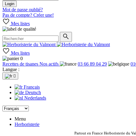
Login
Mot de passe oublié?
Pas de compte? Créer une!
Mes listes
Mes listes
0
Recettes de tisanes
Nos actifs
03 66 89 04 29
01
Langue :

Français
Deutsch
Nederlands
Menu
Herboristerie
Partout en France Herboristerie du Va