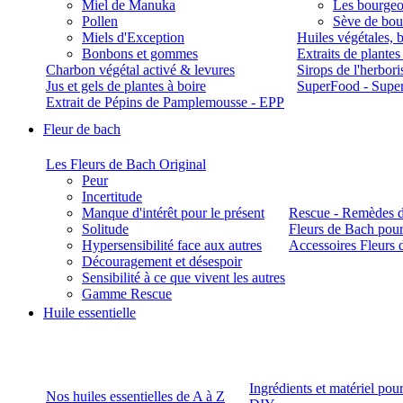
Miel de Manuka
Les bourgeo
Pollen
Sève de boul
Miels d'Exception
Huiles végétales, 
Bonbons et gommes
Extraits de plante
Charbon végétal activé & levures
Sirops de l'herbori
Jus et gels de plantes à boire
SuperFood - Supe
Extrait de Pépins de Pamplemousse - EPP
Fleur de bach
Les Fleurs de Bach Original
Peur
Incertitude
Manque d'intérêt pour le présent
Rescue - Remèdes d
Solitude
Fleurs de Bach pour
Hypersensibilité face aux autres
Accessoires Fleurs 
Découragement et désespoir
Sensibilité à ce que vivent les autres
Gamme Rescue
Huile essentielle
Ingrédients et matériel pou
Nos huiles essentielles de A à Z