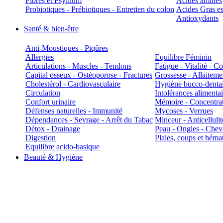
Fibres et Psyllium
Acides aminés
Probiotiques - Prébiotiques - Entretien du colon
Acides Gras es
Antioxydants
Santé & bien-être
Anti-Moustiques - Piqûres
Allergies
Equilibre Féminin
Articulations - Muscles - Tendons
Fatigue - Vitalité - 
Capital osseux - Ostéoporose - Fractures
Grossesse - Allaiteme
Cholestérol - Cardiovasculaire
Hygiène bucco-denta
Circulation
Intolérances alimentai
Confort urinaire
Mémoire - Concentrat
Défenses naturelles - Immunité
Mycoses - Verrues
Dépendances - Sevrage - Arrêt du Tabac
Minceur - Anticellulit
Détox - Drainage
Peau - Ongles - Che
Digestion
Plaies, coups et hém
Equilibre acido-basique
Beauté & Hygiène