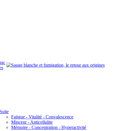
rac
es
Suite
Fatigue - Vitalité - Convalescence
Minceur - Anticellulite
Mémoire - Concentration - Hyperactivité