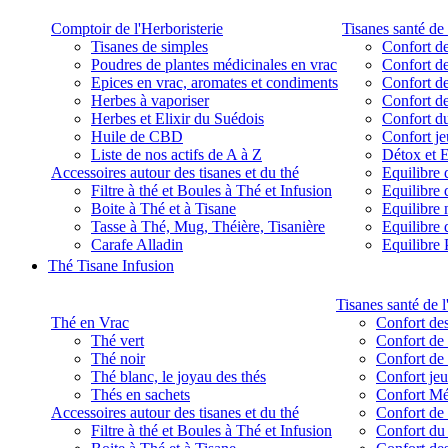
Comptoir de l'Herboristerie
Tisanes santé de 
Tisanes de simples
Confort de
Poudres de plantes médicinales en vrac
Confort de
Epices en vrac, aromates et condiments
Confort de
Herbes à vaporiser
Confort de
Herbes et Elixir du Suédois
Confort d
Huile de CBD
Confort j
Liste de nos actifs de A à Z
Détox et E
Accessoires autour des tisanes et du thé
Equilibre 
Filtre à thé et Boules à Thé et Infusion
Equilibre 
Boite à Thé et à Tisane
Equilibre
Tasse à Thé, Mug, Théière, Tisanière
Equilibre 
Carafe Alladin
Equilibre P
Thé Tisane Infusion
Tisanes santé de l
Thé en Vrac
Confort des
Thé vert
Confort de 
Thé noir
Confort de 
Thé blanc, le joyau des thés
Confort je
Thés en sachets
Confort M
Accessoires autour des tisanes et du thé
Confort de 
Filtre à thé et Boules à Thé et Infusion
Confort du