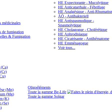
HE Expectorante - Mucolytique
HE Anticatarrhale - Fébrifuge
HE Analgésique - Anti-Rhumatis
ÄÖ - Antibakteriell
HE Antispasmodique -
s médicinales
Spasmolytique
HE Cholagogue - Cholérétique
s de fumigation
HE Aphrodisiaque
nelles & Fumigation
HE Cicatrisante - Antihématome
HE Emménagogue
Voir tous...
 (Ca)
(Cr)
(Cu)
Oligoéléments
se (Mn)
Toute la gamme Be-Life
ium (Mg)
Toute la gamme Solgar
um (K)
m (Se)
n)