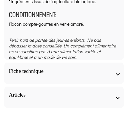
*Ingrédients issus de l’agriculture biologique.
CONDITIONNEMENT:
Flacon compte-gouttes en verre ambré.
Tenir hors de portée des jeunes enfants. Ne pas
dépasser la dose conseillée. Un complément alimentaire
ne se substitue pas à une alimentation variée et
équilibrée et à un mode de vie sain.
Fiche technique
Extrait de bourgeon de Charme Bio - 30 ml -
Herbalgem Caractéristiques
Articles
Forme
Extrait de bourgeon de Charme Bio - 30 ml -
Herbalgem, nos articles pour approfondir le sujet.
Macérat de bourgeons - Unitaire