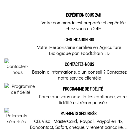
Les inhalations,
Nom commun - Actif Naturel
explications, astuces
EXPÉDITION SOUS 24H
et conseils
Charme
Votre commande est preparée et expédiée
L’inhalation est une
chez vous en 24H
Nom latin
méthode qui permet une
interface entre les
principes actifs de plantes
CERTIFICATION BIO
Carpinus betulus
médicinales ou d’huiles
Votre Herboristerie certifiée en Agriculture
essentielles et la sphère
broncho-pulmonaire, les
Biologique par FoodChain ID
Doses par flacon
molécules en suspension ...
CONTACTEZ-NOUS
30 ml
Soulager les allergies : Découvrez
Besoin d'informations, d'un conseil ? Contactez
les meilleurs antihistaminiques
notre service clientèle
Utilisation traditionnelle
naturels
5 à 15 gouttes par jour en dehors des repas.
PROGRAMME DE FIDÉLITÉ
Découvrez les meilleurs antihistaminiques
naturels pour soulager les allergies. Optez
Parce que vous nous faites confiance, votre
pour des solutions douces pour réduire vos
Qualité
fidélité est récompensée
symptômes allergiques sans effets
secondaires.
Biologique BE-BIO-03|01
PAIEMENTS SÉCURISÉS
Gemmothérapie -
CB, Visa, MasterCard, Paypal, Paypal en 4x,
Notre conseil d'Herboriste
Avantages des
Bancontact, Sofort, chèque, virement bancaire, ...
bourgeons