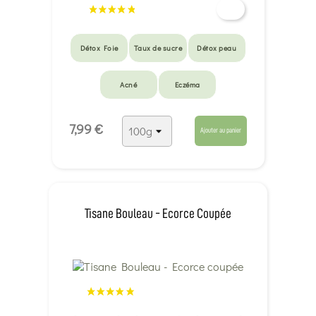
Détox Foie
Taux de sucre
Détox peau
Acné
Eczéma
7,99 €
Ajouter au panier
Tisane Bouleau - Ecorce Coupée