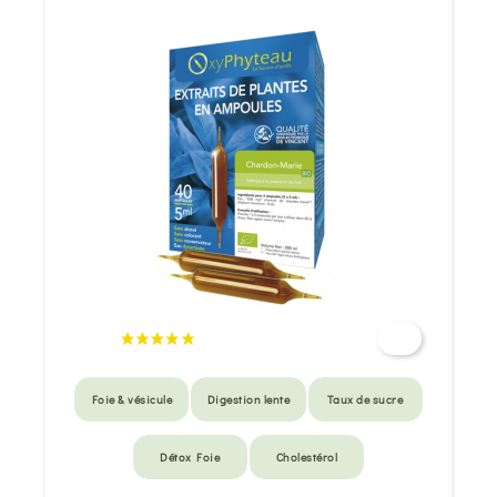
Foie & vésicule
Digestion lente
Taux de sucre
Détox Foie
Cholestérol