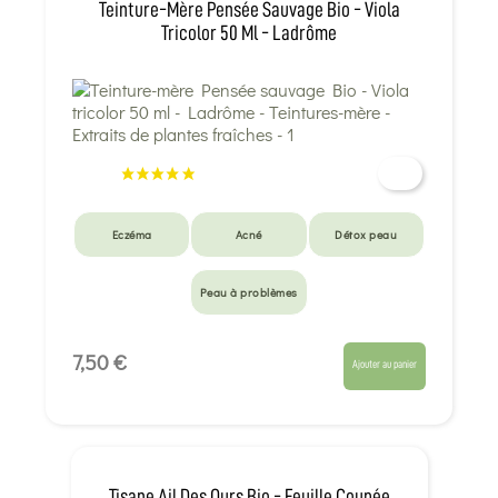
Teinture-Mère Pensée Sauvage Bio - Viola
Tricolor 50 Ml - Ladrôme
Eczéma
Acné
Détox peau
Peau à problèmes
7,50 €
Ajouter au panier
Tisane Ail Des Ours Bio - Feuille Coupée