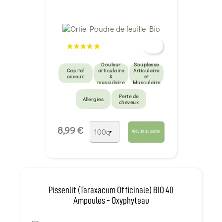
Douleur
Souplesse
Capital
articulaire
Articulaire
osseux
&
et
musculaire
Musculaire
Perte de
Allergies
cheveux
8,99 €
Ajouter au panier
Pissenlit (Taraxacum Officinale) BIO 40
Ampoules - Oxyphyteau