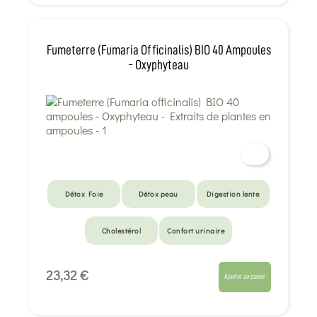
Fumeterre (Fumaria Officinalis) BIO 40 Ampoules
- Oxyphyteau
Détox Foie
Détox peau
Digestion lente
Cholestérol
Confort urinaire
23,32 €
Ajouter au panier