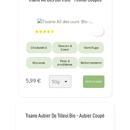
Tension &
Cholestérol
Vermifuge
Coeur
Peau à
Mycoses
Ballonnements
problèmes
5,99 €
Ajouter au panier
Tisane Aubier De Tilleul Bio - Aubier Coupé