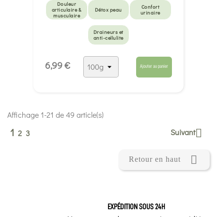
Douleur
Confort
articulaire &
Détox peau
urinaire
musculaire
Draineurs et
anti-cellulite
6,99 €
Ajouter au panier
Affichage 1-21 de 49 article(s)
1
Suivant

2
3

Retour en haut
EXPÉDITION SOUS 24H