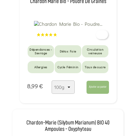
Chardon Marie Bio - Poudre De Graines
Dépendances -
Circulation
Détox Foie
Sevrage
veineuse
Allergies
Cycle Féminin
Taux de sucre
Tension &
Détox métaux
Détox peau
8,99 €
Coeur
lourds
Ajouter au panier
Surmenage -
Foie & vésicule
Eczéma
Burn out
Digestion lente
Fatigue intense
Chardon-Marie (Silybum Marianum) BIO 40
Ampoules - Oxyphyteau