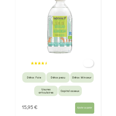
Détox Foie
Détox peau
Détox Minceur
Usures
Capital osseux
articulaires
15,95 €
Ajouter au panier