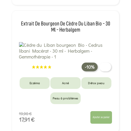
Extrait De Bourgeon De Cèdre Du Liban Bio - 30
Ml - Herbalgem
-10%
Eczéma
Acné
Détox peau
Peau à problèmes
19,90 €
Ajouter au panier
17,91 €