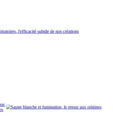
rac
es