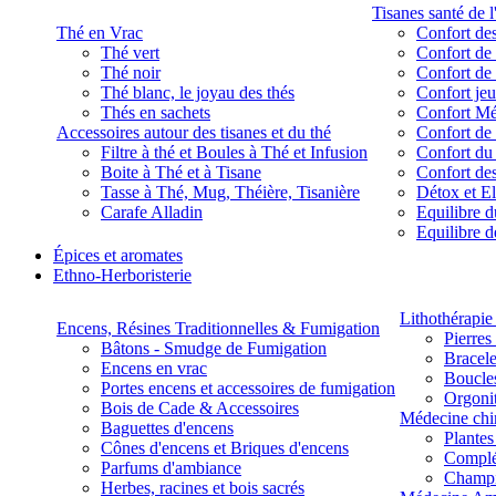
Tisanes santé de l
Thé en Vrac
Confort des
Thé vert
Confort de 
Thé noir
Confort de 
Thé blanc, le joyau des thés
Confort je
Thés en sachets
Confort M
Accessoires autour des tisanes et du thé
Confort de 
Filtre à thé et Boules à Thé et Infusion
Confort du
Boite à Thé et à Tisane
Confort des
Tasse à Thé, Mug, Théière, Tisanière
Détox et E
Carafe Alladin
Equilibre d
Equilibre 
Épices et aromates
Ethno-Herboristerie
Lithothérapie 
Encens, Résines Traditionnelles & Fumigation
Pierres
Bâtons - Smudge de Fumigation
Bracele
Encens en vrac
Boucles
Portes encens et accessoires de fumigation
Orgoni
Bois de Cade & Accessoires
Médecine chi
Baguettes d'encens
Plante
Cônes d'encens et Briques d'encens
Complé
Parfums d'ambiance
Champ
Herbes, racines et bois sacrés