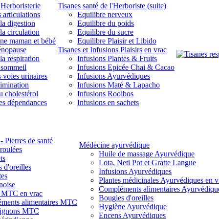
'Herboristerie
Tisanes santé de l'Herboriste (suite)
 articulations
Equilibre nerveux
la digestion
Equilibre du poids
la circulation
Equilibre du sucre
une maman et bébé
Equilibre Plaisir et Libido
énopause
Tisanes et Infusions Plaisirs en vrac
la respiration
Infusions Plantes & Fruits
 sommeil
Infusions Epicée Chai & Cacao
 voies urinaires
Infusions Ayurvédiques
limination
Infusions Maté & Lapacho
u cholestérol
Infusions Rooibos
des dépendances
Infusions en sachets
- Pierres de santé
Médecine ayurvédique
 roulées
Huile de massage Ayurvédique
ts
Lota, Neti Pot et Gratte Langue
 d'oreilles
Infusions Ayurvédiques
tes
Plantes médicinales Ayurvédiques en v
noise
Compléments alimentaires Ayurvédiqu
s MTC en vrac
Bougies d'oreilles
ments alimentaires MTC
Hygiène Ayurvédique
ignons MTC
Encens Ayurvédiques