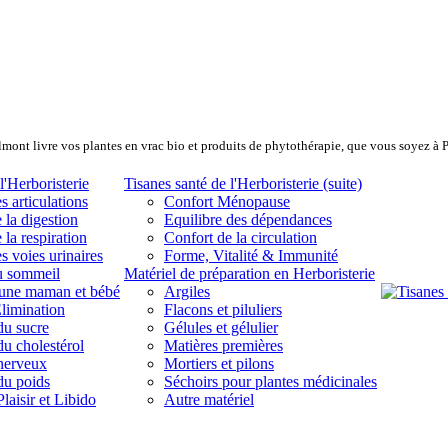
lmont livre vos plantes en vrac bio et produits de phytothérapie, que vous soyez à 
l'Herboristerie
Tisanes santé de l'Herboristerie (suite)
s articulations
Confort Ménopause
 la digestion
Equilibre des dépendances
 la respiration
Confort de la circulation
s voies urinaires
Forme, Vitalité & Immunité
u sommeil
Matériel de préparation en Herboristerie
eune maman et bébé
Argiles
limination
Flacons et piluliers
du sucre
Gélules et gélulier
du cholestérol
Matières premières
 nerveux
Mortiers et pilons
du poids
Séchoirs pour plantes médicinales
laisir et Libido
Autre matériel