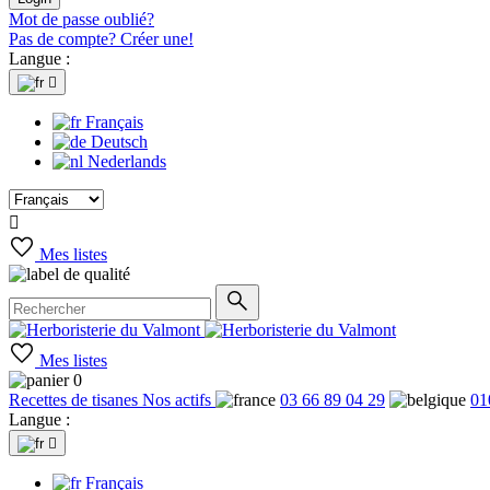
Mot de passe oublié?
Pas de compte? Créer une!
Langue :

Français
Deutsch
Nederlands

Mes listes
Mes listes
0
Recettes de tisanes
Nos actifs
03 66 89 04 29
01
Langue :

Français