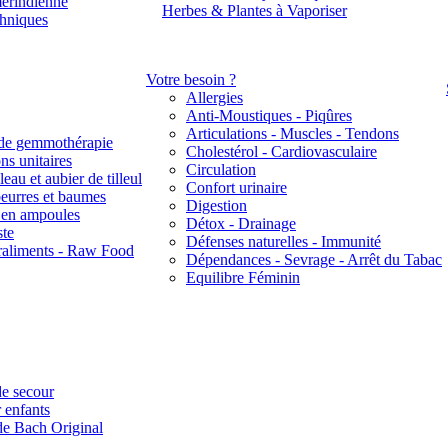
érindienne
Herbes & Plantes à Vaporiser
thniques
Votre besoin ?
Allergies
Anti-Moustiques - Piqûres
Articulations - Muscles - Tendons
de gemmothérapie
Cholestérol - Cardiovasculaire
ns unitaires
Circulation
eau et aubier de tilleul
Confort urinaire
beurres et baumes
Digestion
s en ampoules
Détox - Drainage
ste
Défenses naturelles - Immunité
raliments - Raw Food
Dépendances - Sevrage - Arrêt du Tabac
Equilibre Féminin
e secour
 enfants
de Bach Original