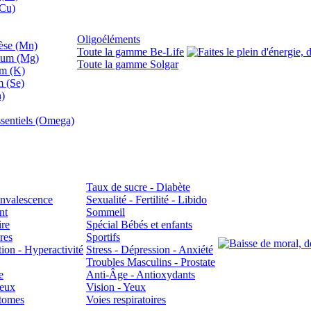
(Cu)
Oligoéléments
se (Mn)
Toute la gamme Be-Life
ium (Mg)
Toute la gamme Solgar
um (K)
m (Se)
n)
sentiels (Omega)
Taux de sucre - Diabète
Convalescence
Sexualité - Fertilité - Libido
nt
Sommeil
ire
Spécial Bébés et enfants
res
Sportifs
ion - Hyperactivité
Stress - Dépression - Anxiété
Troubles Masculins - Prostate
e
Anti-Âge - Antioxydants
veux
Vision - Yeux
atomes
Voies respiratoires