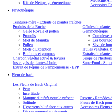
Médecine Am
Kits de Nettoyage énergétique
Acessoires E
Phytothérapie
Teintures-mère - Extraits de plantes fraîches
Produits de la Ruche
Gélules de plantes
Gelée Royale et pollen
Gemmothérapie
Propolis
Complexes 
Miel de Manuka
Les bourgeo
Pollen
Sève de boul
Miels d'Exception
Huiles végétales, 
Bonbons et gommes
Extraits de plante
Charbon végétal activé & levures
Sirops de l'herbori
Jus et gels de plantes à boire
SuperFood - Supe
Extrait de Pépins de Pamplemousse - EPP
Fleur de bach
Les Fleurs de Bach Original
Peur
Incertitude
Manque d'intérêt pour le présent
Rescue - Remèdes d
Solitude
Fleurs de Bach pour
Hypersensibilité face aux autres
Accessoires Fleurs 
Découragement et désespoir