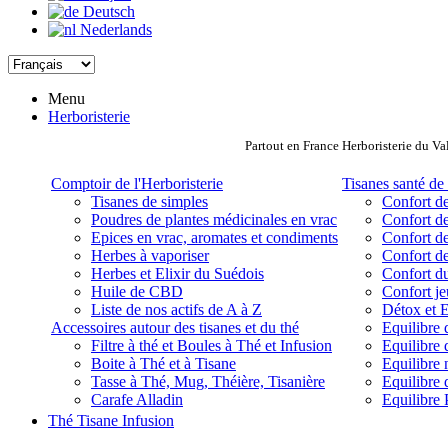
Deutsch
Nederlands
Menu
Herboristerie
Partout en France Herboristerie du Va
Comptoir de l'Herboristerie
Tisanes santé de 
Tisanes de simples
Confort de
Poudres de plantes médicinales en vrac
Confort de
Epices en vrac, aromates et condiments
Confort de
Herbes à vaporiser
Confort de
Herbes et Elixir du Suédois
Confort d
Huile de CBD
Confort j
Liste de nos actifs de A à Z
Détox et E
Accessoires autour des tisanes et du thé
Equilibre 
Filtre à thé et Boules à Thé et Infusion
Equilibre 
Boite à Thé et à Tisane
Equilibre
Tasse à Thé, Mug, Théière, Tisanière
Equilibre 
Carafe Alladin
Equilibre P
Thé Tisane Infusion