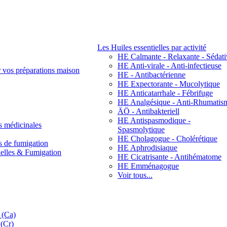
Les Huiles essentielles par activité
HE Calmante - Relaxante - Sédati
HE Anti-virale - Anti-infectieuse
r vos préparations maison
HE - Antibactérienne
HE Expectorante - Mucolytique
HE Anticatarrhale - Fébrifuge
HE Analgésique - Anti-Rhumatis
ÄÖ - Antibakteriell
HE Antispasmodique -
s médicinales
Spasmolytique
HE Cholagogue - Cholérétique
s de fumigation
HE Aphrodisiaque
nelles & Fumigation
HE Cicatrisante - Antihématome
HE Emménagogue
Voir tous...
 (Ca)
(Cr)