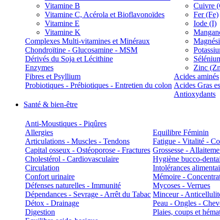
Vitamine B
Cuivre 
Vitamine C, Acérola et Bioflavonoïdes
Fer (Fe)
Vitamine E
Iode (I)
Vitamine K
Manganè
Complexes Multi-vitamines et Minéraux
Magnés
Chondroïtine - Glucosamine - MSM
Potassi
Dérivés du Soja et Lécithine
Séléniu
Enzymes
Zinc (Z
Fibres et Psyllium
Acides aminés
Probiotiques - Prébiotiques - Entretien du colon
Acides Gras es
Antioxydants
Santé & bien-être
Anti-Moustiques - Piqûres
Allergies
Equilibre Féminin
Articulations - Muscles - Tendons
Fatigue - Vitalité - 
Capital osseux - Ostéoporose - Fractures
Grossesse - Allaiteme
Cholestérol - Cardiovasculaire
Hygiène bucco-denta
Circulation
Intolérances alimentai
Confort urinaire
Mémoire - Concentrat
Défenses naturelles - Immunité
Mycoses - Verrues
Dépendances - Sevrage - Arrêt du Tabac
Minceur - Anticellulit
Détox - Drainage
Peau - Ongles - Che
Digestion
Plaies, coups et hém