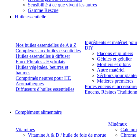
Sensibilité à ce que vivent les autres
Gamme Rescue
Huile essentielle
Ingrédients et matériel pou
Nos huiles essentielles de A à Z
DIY
Complexes aux huiles essentielles
Flacons et piluliers
Huiles essentielles à diffuser
Gélules et gélulier
Eaux Florales - Hydrolats
Mortiers et pilons
Huiles végétales, beurres et
Autre matériel
baumes
Séchoirs pour plante
Comprimés neutres pour HE
Matières premières
Aromathèques
Portes encens et accessoire
Diffuseurs d'huiles essentielles
Encens, Résines Tradition
Complément alimentaire
Minéraux
Vitamines
Calcium
Vitamine A & D / huile de foie de morue
Chrome 