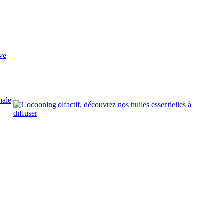
ve
male