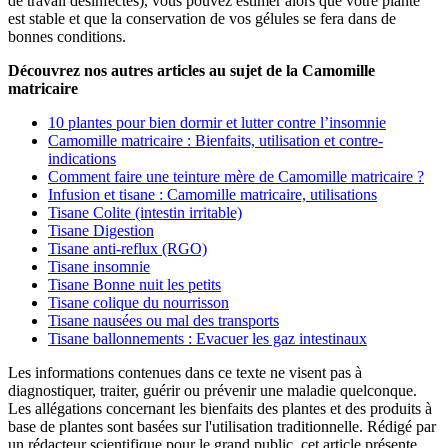
de travail désinfectés), vous pouvez estimer alors que votre plante
est stable et que la conservation de vos gélules se fera dans de
bonnes conditions.
Découvrez nos autres articles au sujet de la Camomille
matricaire
10 plantes pour bien dormir et lutter contre l’insomnie
Camomille matricaire : Bienfaits, utilisation et contre-
indications
Comment faire une teinture mère de Camomille matricaire ?
Infusion et tisane : Camomille matricaire, utilisations
Tisane Colite (intestin irritable)
Tisane Digestion
Tisane anti-reflux (RGO)
Tisane insomnie
Tisane Bonne nuit les petits
Tisane colique du nourrisson
Tisane nausées ou mal des transports
Tisane ballonnements : Evacuer les gaz intestinaux
Les informations contenues dans ce texte ne visent pas à
diagnostiquer, traiter, guérir ou prévenir une maladie quelconque.
Les allégations concernant les bienfaits des plantes et des produits à
base de plantes sont basées sur l'utilisation traditionnelle. Rédigé par
un rédacteur scientifique pour le grand public, cet article présente