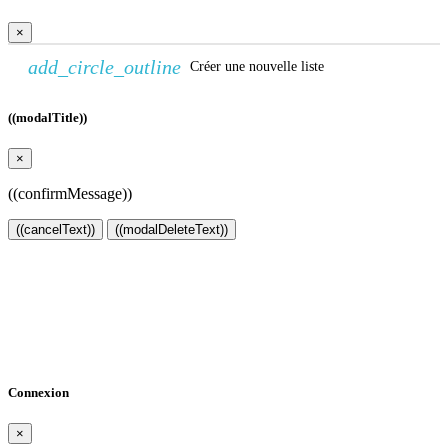
×
add_circle_outline
Créer une nouvelle liste
((modalTitle))
×
((confirmMessage))
((cancelText))
((modalDeleteText))
Créer une liste d'envies
×
Nom de la liste d'envies
Annuler
Créer une liste d'envies
Connexion
×