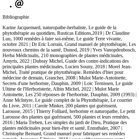
Bibliographie
Karine Jacquemard, naturopathe-herbaliste, Le guide de la
phytothérapie au quotidien, Rusticas Editions,2019 | Dr Claudine
Luu, 1000 remèdes à faire soi-même, Le guide Terre vivante,
octobre 2021 | Dr Eric Lorrain, Grand manuel de phytothérapie, Les
nouveaux chemins de la santé, Dunod, 2019 | Yves Vanopdenbosch,
Herba Médicinalis, 210 monographies de plantes médicinales,
Amyris, 2022 | Dubray Michel, Guide des contre-indications des
principales plantes médicinales, Lucien Souny, 2018 | Morel Jean-
Michel, Traité pratique de phytothérapie. Remèdes d'hier pour
médecine de demain, Grancher, 2008 | Mulot Marie-Antoinette,
Secrets d'une herboriste, Dauphin, 2009 | Loïc Ternissen, Le guide
Ultime de l'Herboristerie, Albin Michel, 2022 | Mulot Marie
Antoinette, Les 250 réponses de l'herboriste, Dauphin, 2009 (1993) |
Anne McIntyre, Le guide complet de la Phytothérapie, Le courrier
du Livre, 2011 | Carole Minker, 200 plantes qui guérissent,
Larousse, 2015 | Thierry Folliard, herboriste et naturopathe, Le petit
Larousse des plantes qui guérissent, 500 plantes et leurs remèdes,
2016 | Maria Treben, Les simples du jardi de Dieu, Pratique des
plantes médicinales pour bien-être et santé, Ennsthaler, 2007 |
Christophe Bernard, Grand manuel pour fabriquer ses remèdes