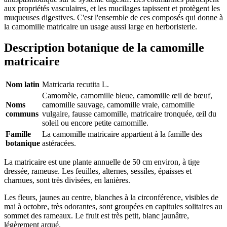
aux propriétés vasculaires, et les mucilages tapissent et protègent les
muqueuses digestives. C'est l'ensemble de ces composés qui donne à
la camomille matricaire un usage aussi large en herboristerie.
Description botanique de la camomille
matricaire
Nom latin
Matricaria recutita L.
Camomèle, camomille bleue, camomille œil de bœuf,
Noms
camomille sauvage, camomille vraie, camomille
communs
vulgaire, fausse camomille, matricaire tronquée, œil du
soleil ou encore petite camomille.
Famille
La camomille matricaire appartient à la famille des
botanique
astéracées.
La matricaire est une plante annuelle de 50 cm environ, à tige
dressée, rameuse. Les feuilles, alternes, sessiles, épaisses et
charnues, sont très divisées, en lanières.
Les fleurs, jaunes au centre, blanches à la circonférence, visibles de
mai à octobre, très odorantes, sont groupées en capitules solitaires au
sommet des rameaux. Le fruit est très petit, blanc jaunâtre,
légèrement arqué.