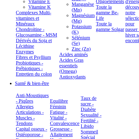
Vitamine E
Oligoéléments
Manganèse
Vitamine K
Toute la
(Mn)
Complexes Multi-
gamme Be-
Magnésium
vitamines et
Life
(Mg)
Minéraux
Toute la
Potassium
Chondroïtine -
gamme Solgar
(K)
Glucosamine - MSM
Sélénium
Dérivés du Soja et
(Se)
Lécithine
Zinc (Zn)
Enzymes
Acides aminés
Fibres et Psyllium
Acides Gras
Probiotiques -
essentiels
Prébiotiques -
(Omega)
Entretien du colon
Antioxydants
Santé & bien-être
Anti-Moustiques
Taux de
- Piqûres
Equilibre
sucre -
Allergies
Féminin
Diabète
Articulations -
Fatigue -
Sexualité -
Muscles -
Vitalité -
Fertilité -
Tendons
Convalescence
Libido
Capital osseux -
Grossesse -
Sommeil
Ostéoporose -
Allaitement
Spécial