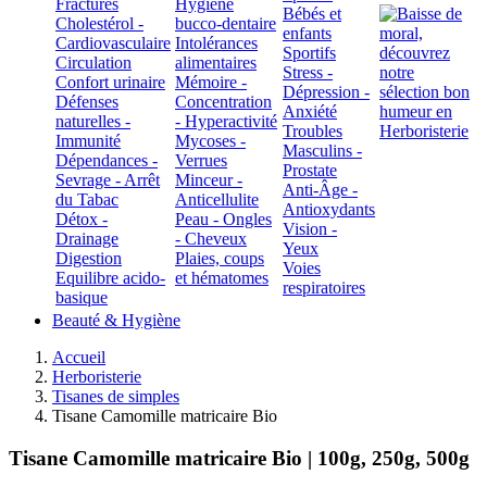
Fractures
Hygiène
Bébés et
Cholestérol -
bucco-dentaire
enfants
Cardiovasculaire
Intolérances
Sportifs
Circulation
alimentaires
Stress -
Confort urinaire
Mémoire -
Dépression -
Défenses
Concentration
Anxiété
naturelles -
- Hyperactivité
Troubles
Immunité
Mycoses -
Masculins -
Dépendances -
Verrues
Prostate
Sevrage - Arrêt
Minceur -
Anti-Âge -
du Tabac
Anticellulite
Antioxydants
Détox -
Peau - Ongles
Vision -
Drainage
- Cheveux
Yeux
Digestion
Plaies, coups
Voies
Equilibre acido-
et hématomes
respiratoires
basique
Beauté & Hygiène
Accueil
Herboristerie
Tisanes de simples
Tisane Camomille matricaire Bio
Tisane Camomille matricaire Bio | 100g, 250g, 500g