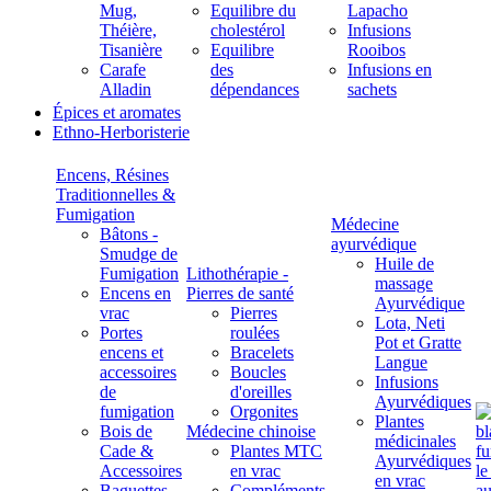
Mug,
Equilibre du
Lapacho
Théière,
cholestérol
Infusions
Tisanière
Equilibre
Rooibos
Carafe
des
Infusions en
Alladin
dépendances
sachets
Épices et aromates
Ethno-Herboristerie
Encens, Résines
Traditionnelles &
Fumigation
Médecine
Bâtons -
ayurvédique
Smudge de
Huile de
Fumigation
Lithothérapie -
massage
Encens en
Pierres de santé
Ayurvédique
vrac
Pierres
Lota, Neti
Portes
roulées
Pot et Gratte
encens et
Bracelets
Langue
accessoires
Boucles
Infusions
de
d'oreilles
Ayurvédiques
fumigation
Orgonites
Plantes
Bois de
Médecine chinoise
médicinales
Cade &
Plantes MTC
Ayurvédiques
Accessoires
en vrac
en vrac
Baguettes
Compléments