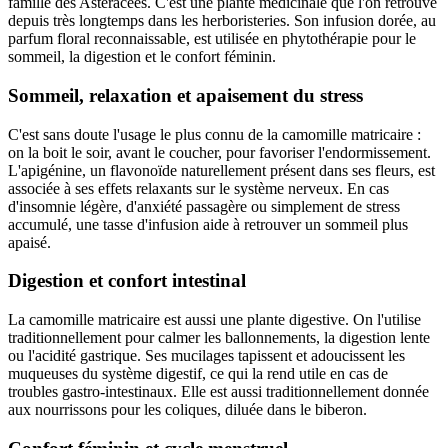
famille des Astéracées. C'est une plante médicinale que l'on retrouve
depuis très longtemps dans les herboristeries. Son infusion dorée, au
parfum floral reconnaissable, est utilisée en phytothérapie pour le
sommeil, la digestion et le confort féminin.
Sommeil, relaxation et apaisement du stress
C'est sans doute l'usage le plus connu de la camomille matricaire :
on la boit le soir, avant le coucher, pour favoriser l'endormissement.
L'apigénine, un flavonoïde naturellement présent dans ses fleurs, est
associée à ses effets relaxants sur le système nerveux. En cas
d'insomnie légère, d'anxiété passagère ou simplement de stress
accumulé, une tasse d'infusion aide à retrouver un sommeil plus
apaisé.
Digestion et confort intestinal
La camomille matricaire est aussi une plante digestive. On l'utilise
traditionnellement pour calmer les ballonnements, la digestion lente
ou l'acidité gastrique. Ses mucilages tapissent et adoucissent les
muqueuses du système digestif, ce qui la rend utile en cas de
troubles gastro-intestinaux. Elle est aussi traditionnellement donnée
aux nourrissons pour les coliques, diluée dans le biberon.