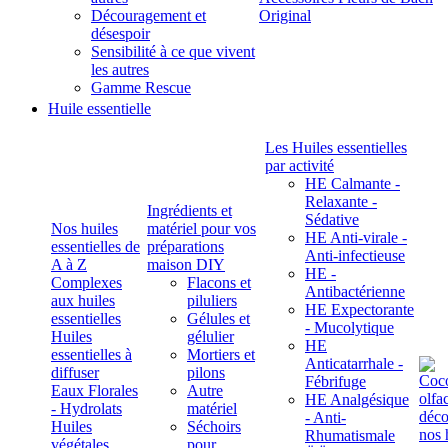
Découragement et
Original
désespoir
Sensibilité à ce que vivent
les autres
Gamme Rescue
Huile essentielle
Les Huiles essentielles
par activité
HE Calmante -
Relaxante -
Ingrédients et
Sédative
Nos huiles
matériel pour vos
HE Anti-virale -
essentielles de
préparations
Anti-infectieuse
A à Z
maison DIY
HE -
Complexes
Flacons et
Antibactérienne
aux huiles
piluliers
HE Expectorante
essentielles
Gélules et
- Mucolytique
Huiles
gélulier
HE
essentielles à
Mortiers et
Anticatarrhale -
diffuser
pilons
Fébrifuge
Eaux Florales
Autre
HE Analgésique
- Hydrolats
matériel
- Anti-
Huiles
Séchoirs
Rhumatismale
végétales,
pour