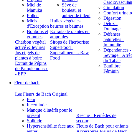
Cardiovasculai
Miel de
Sève de
Circulation
Manuka
bouleau et
Confort urinair
Pollen
aubier de tilleul
Digestion
Miels
Huiles végétales,
Détox -
d'Exception
beurres et baumes
Drainage
Bonbons et
Extraits de plantes en
Défenses
gommes
ampoules
naturelles -
Charbon végétal
Sirops de l'herboriste
Immunité
activé & levures
SuperFood -
Dépendances -
Jus et gels de
Superaliments - Raw
Sevrage - Arrêt
plantes à boire
Food
du Tabac
Extrait de Pépins
Equilibre
de Pamplemousse
Féminin
- EPP
Fleur de bach
Les Fleurs de Bach Original
Peur
Incertitude
Manque d'intérêt pour le
présent
Rescue - Remèdes de
Solitude
secour
Hypersensibilité face aux
Fleurs de Bach pour enfants
autres
Accessoires Fleurs de Bach