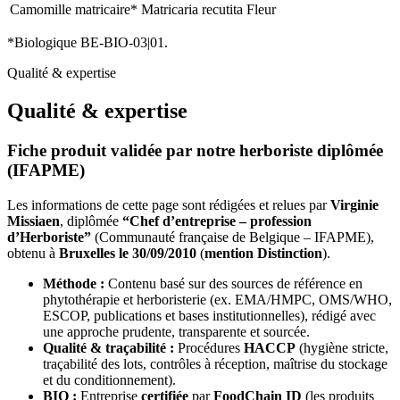
Camomille matricaire*
Matricaria recutita
Fleur
*Biologique BE-BIO-03|01.
Qualité & expertise
Qualité & expertise
Fiche produit validée par notre herboriste diplômée
(IFAPME)
Les informations de cette page sont rédigées et relues par
Virginie
Missiaen
, diplômée
“Chef d’entreprise – profession
d’Herboriste”
(Communauté française de Belgique – IFAPME),
obtenu à
Bruxelles le 30/09/2010
(
mention Distinction
).
Méthode :
Contenu basé sur des sources de référence en
phytothérapie et herboristerie (ex. EMA/HMPC, OMS/WHO,
ESCOP, publications et bases institutionnelles), rédigé avec
une approche prudente, transparente et sourcée.
Qualité & traçabilité :
Procédures
HACCP
(hygiène stricte,
traçabilité des lots, contrôles à réception, maîtrise du stockage
et du conditionnement).
BIO :
Entreprise
certifiée
par
FoodChain ID
(les produits