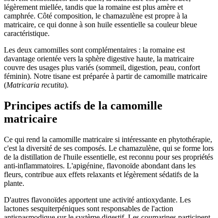
légèrement miellée, tandis que la romaine est plus amère et
camphrée. Côté composition, le chamazulène est propre à la
matricaire, ce qui donne à son huile essentielle sa couleur bleue
caractéristique.
Les deux camomilles sont complémentaires : la romaine est
davantage orientée vers la sphère digestive haute, la matricaire
couvre des usages plus variés (sommeil, digestion, peau, confort
féminin). Notre tisane est préparée à partir de camomille matricaire
(
Matricaria recutita
).
Principes actifs de la camomille
matricaire
Ce qui rend la camomille matricaire si intéressante en phytothérapie,
c'est la diversité de ses composés. Le chamazulène, qui se forme lors
de la distillation de l'huile essentielle, est reconnu pour ses propriétés
anti-inflammatoires. L'apigénine, flavonoïde abondant dans les
fleurs, contribue aux effets relaxants et légèrement sédatifs de la
plante.
D'autres flavonoïdes apportent une activité antioxydante. Les
lactones sesquiterpéniques sont responsables de l'action
antispasmodique sur le système digestif. Les coumarines participent