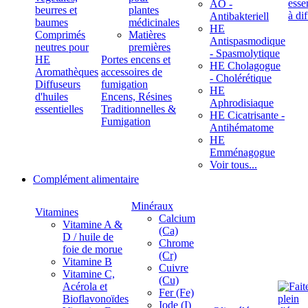
ÄÖ -
beurres et
plantes
Antibakteriell
baumes
médicinales
HE
Comprimés
Matières
Antispasmodique
neutres pour
premières
- Spasmolytique
HE
Portes encens et
HE Cholagogue
Aromathèques
accessoires de
- Cholérétique
Diffuseurs
fumigation
HE
d'huiles
Encens, Résines
Aphrodisiaque
essentielles
Traditionnelles &
HE Cicatrisante -
Fumigation
Antihématome
HE
Emménagogue
Voir tous...
Complément alimentaire
Minéraux
Vitamines
Calcium
Vitamine A &
(Ca)
D / huile de
Chrome
foie de morue
(Cr)
Vitamine B
Cuivre
Vitamine C,
(Cu)
Acérola et
Fer (Fe)
Bioflavonoïdes
Iode (I)