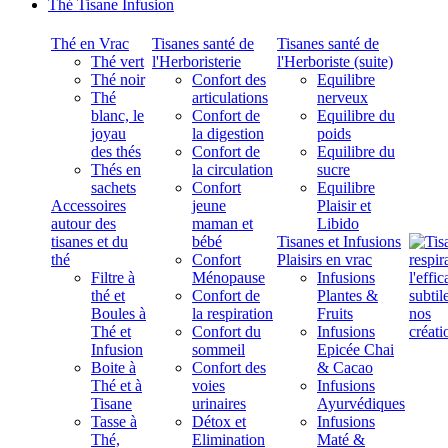
Thé Tisane Infusion
Thé en Vrac
Tisanes santé de
Tisanes santé de
Thé vert
l'Herboristerie
l'Herboriste (suite)
Thé noir
Confort des
Equilibre
Thé
articulations
nerveux
blanc, le
Confort de
Equilibre du
joyau
la digestion
poids
des thés
Confort de
Equilibre du
Thés en
la circulation
sucre
sachets
Confort
Equilibre
Accessoires
jeune
Plaisir et
autour des
maman et
Libido
tisanes et du
bébé
Tisanes et Infusions
thé
Confort
Plaisirs en vrac
Filtre à
Ménopause
Infusions
thé et
Confort de
Plantes &
Boules à
la respiration
Fruits
Thé et
Confort du
Infusions
Infusion
sommeil
Epicée Chai
Boite à
Confort des
& Cacao
Thé et à
voies
Infusions
Tisane
urinaires
Ayurvédiques
Tasse à
Détox et
Infusions
Thé,
Elimination
Maté &