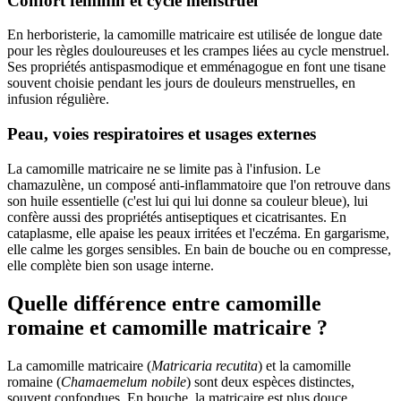
Confort féminin et cycle menstruel
En herboristerie, la camomille matricaire est utilisée de longue date
pour les règles douloureuses et les crampes liées au cycle menstruel.
Ses propriétés antispasmodique et emménagogue en font une tisane
souvent choisie pendant les jours de douleurs menstruelles, en
infusion régulière.
Peau, voies respiratoires et usages externes
La camomille matricaire ne se limite pas à l'infusion. Le
chamazulène, un composé anti-inflammatoire que l'on retrouve dans
son huile essentielle (c'est lui qui lui donne sa couleur bleue), lui
confère aussi des propriétés antiseptiques et cicatrisantes. En
cataplasme, elle apaise les peaux irritées et l'eczéma. En gargarisme,
elle calme les gorges sensibles. En bain de bouche ou en compresse,
elle complète bien son usage interne.
Quelle différence entre camomille
romaine et camomille matricaire ?
La camomille matricaire (
Matricaria recutita
) et la camomille
romaine (
Chamaemelum nobile
) sont deux espèces distinctes,
souvent confondues. En bouche, la matricaire est plus douce,