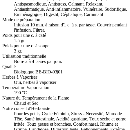
Antispasmodique, Antistress, Calmant, Relaxant,
Antiasthmatique, Anti-inflammatoire, Vulnéraire, Sudorifique,
Emménagogue, Digestif, Céphalique, Carminatif
Mode de préparation
Infusion 10 min. à raison d'1 c. à s. par tasse. Couvrir pendant
l'infusion. Filtrer.
Poids pour une c. à café
1.5 gr.
Poids pour une c. à soupe
3 gr.
Utilisation traditionnelle
Boire 2 à 4 tasses par jour.
Qualité
Biologique BE-BIO-03|01
Herbes à Vaporiser
Oui, herbes à vaporiser
Température Vaporisation
190 °C
Nature du Tempérament de la Plante
Chaud et Sec
Notre conseil d'Herboriste
Pour les petits, Cycle Féminin, Stress - Nervosité, Maux de
Tête, Santé intestinale, Acidité gastrique, Toux sèche et gorge
irritée, Toux grasse et bronches, Confort nasal, Rhume et
Grippe, Candidose, Digestion lente, Ballonnements, Eczéma,