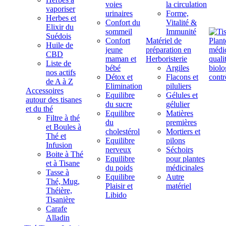
voies
la circulation
vaporiser
urinaires
Forme,
Herbes et
Confort du
Vitalité &
Elixir du
sommeil
Immunité
Suédois
Confort
Matériel de
Huile de
jeune
préparation en
CBD
maman et
Herboristerie
Liste de
bébé
Argiles
nos actifs
Détox et
Flacons et
de A à Z
Elimination
piluliers
Accessoires
Equilibre
Gélules et
autour des tisanes
du sucre
gélulier
et du thé
Equilibre
Matières
Filtre à thé
du
premières
et Boules à
cholestérol
Mortiers et
Thé et
Equilibre
pilons
Infusion
nerveux
Séchoirs
Boite à Thé
Equilibre
pour plantes
et à Tisane
du poids
médicinales
Tasse à
Equilibre
Autre
Thé, Mug,
Plaisir et
matériel
Théière,
Libido
Tisanière
Carafe
Alladin