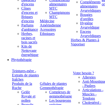
Compléments
d'encens
alimentaires
alimentaires
Cônes
MTC
Ayurvédiques
d'encens et
Champignons
Bougies
Briques
MTC
d'oreilles
d'encens
Médecine
Hygiène
Parfums
Amérindienne
Ayurvédique
d'ambiance
Acessoires
Encens
Herbes,
Ethniques
Ayurvédiques
racines et
Herbes & Plantes à
bois sacrés
Vaporiser
Kits de
Nettoyage
énergétique
Phytothérapie
Teintures-mère -
Votre besoin ?
Extraits de plantes
Allergies
fraîches
Anti-Moustiqu
Produits de la
Gélules de plantes
- Piqûres
Ruche
Gemmothérapie
Articulations -
Gelée
Complexes de
Muscles -
Royale et
gemmothérapie
Tendons
pollen
Les bourgeons
Cholestérol -
Propolis
unitaires