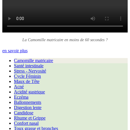
La Camomille matricaire en moins de 60 secondes ?
en savoir plus
Camomille matricaire
Santé intestinale
Stress - Nervosité
Cycle Féminin
Maux de Tête
Acné
Acidité gastrique
Eczéma
Ballonnements
Digestion lente
Candidose
Rhume et Grippe
Confort nasal
Toux grasse et bronches