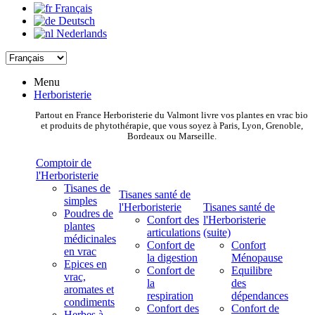
Français
Deutsch
Nederlands
Menu
Herboristerie
Partout en France Herboristerie du Valmont livre vos plantes en vrac bio
et produits de phytothérapie, que vous soyez à Paris, Lyon, Grenoble,
Bordeaux ou Marseille.
Comptoir de
l'Herboristerie
Tisanes de
Tisanes santé de
simples
l'Herboristerie
Tisanes santé de
Poudres de
Confort des
l'Herboristerie
plantes
articulations
(suite)
médicinales
Confort de
Confort
en vrac
la digestion
Ménopause
Epices en
Confort de
Equilibre
vrac,
la
des
aromates et
respiration
dépendances
condiments
Confort des
Confort de
Herbes à