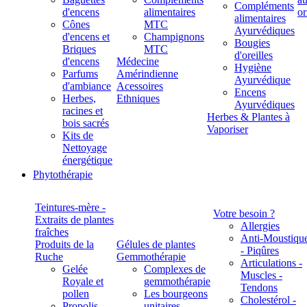
Compléments
d'encens
alimentaires
alimentaires
Cônes
MTC
Ayurvédiques
d'encens et
Champignons
Bougies
Briques
MTC
d'oreilles
d'encens
Médecine
Hygiène
Parfums
Amérindienne
Ayurvédique
d'ambiance
Acessoires
Encens
Herbes,
Ethniques
Ayurvédiques
racines et
Herbes & Plantes à
bois sacrés
Vaporiser
Kits de
Nettoyage
énergétique
Phytothérapie
Teintures-mère -
Votre besoin ?
Extraits de plantes
Allergies
fraîches
Anti-Moustiqu
Produits de la
Gélules de plantes
- Piqûres
Ruche
Gemmothérapie
Articulations -
Gelée
Complexes de
Muscles -
Royale et
gemmothérapie
Tendons
pollen
Les bourgeons
Cholestérol -
Propolis
unitaires