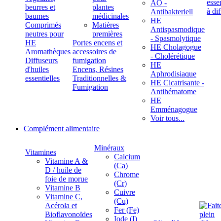
ÄÖ -
beurres et
plantes
Antibakteriell
baumes
médicinales
HE
Comprimés
Matières
Antispasmodique
neutres pour
premières
- Spasmolytique
HE
Portes encens et
HE Cholagogue
Aromathèques
accessoires de
- Cholérétique
Diffuseurs
fumigation
HE
d'huiles
Encens, Résines
Aphrodisiaque
essentielles
Traditionnelles &
HE Cicatrisante -
Fumigation
Antihématome
HE
Emménagogue
Voir tous...
Complément alimentaire
Minéraux
Vitamines
Calcium
Vitamine A &
(Ca)
D / huile de
Chrome
foie de morue
(Cr)
Vitamine B
Cuivre
Vitamine C,
(Cu)
Acérola et
Fer (Fe)
Bioflavonoïdes
Iode (I)