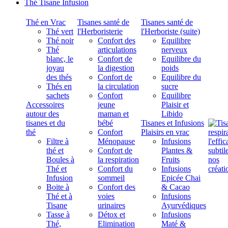
Thé Tisane Infusion
Thé en Vrac
Tisanes santé de
Tisanes santé de
Thé vert
l'Herboristerie
l'Herboriste (suite)
Thé noir
Confort des
Equilibre
Thé
articulations
nerveux
blanc, le
Confort de
Equilibre du
joyau
la digestion
poids
des thés
Confort de
Equilibre du
Thés en
la circulation
sucre
sachets
Confort
Equilibre
Accessoires
jeune
Plaisir et
autour des
maman et
Libido
tisanes et du
bébé
Tisanes et Infusions
thé
Confort
Plaisirs en vrac
Filtre à
Ménopause
Infusions
thé et
Confort de
Plantes &
Boules à
la respiration
Fruits
Thé et
Confort du
Infusions
Infusion
sommeil
Epicée Chai
Boite à
Confort des
& Cacao
Thé et à
voies
Infusions
Tisane
urinaires
Ayurvédiques
Tasse à
Détox et
Infusions
Thé,
Elimination
Maté &