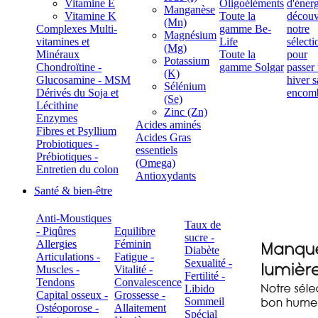
Vitamine E
Oligoéléments
Manganèse
Vitamine K
Toute la
(Mn)
Complexes Multi-
gamme Be-
Magnésium
vitamines et
Life
(Mg)
Minéraux
Toute la
Potassium
Chondroïtine -
gamme Solgar
(K)
Glucosamine - MSM
Sélénium
Dérivés du Soja et
(Se)
Lécithine
Zinc (Zn)
Enzymes
Acides aminés
Fibres et Psyllium
Acides Gras
Probiotiques -
essentiels
Prébiotiques -
(Omega)
Entretien du colon
Antioxydants
Santé & bien-être
Anti-Moustiques
Taux de
- Piqûres
Equilibre
sucre -
Allergies
Féminin
Diabète
Articulations -
Fatigue -
Sexualité -
Muscles -
Vitalité -
Fertilité -
Tendons
Convalescence
Libido
Capital osseux -
Grossesse -
Sommeil
Ostéoporose -
Allaitement
Spécial