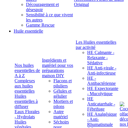
Découragement et
Original
désespoir
Sensibilité à ce que vivent
les autres
Gamme Rescue
Huile essentielle
Les Huiles essentielles
par activité
HE Calmante -
Relaxante -
Ingrédients et
Sédative
Nos huiles
matériel pour vos
HE Anti-virale -
essentielles de
préparations
Anti-infectieuse
A à Z
maison DIY
HE -
Complexes
Flacons et
Antibactérienne
aux huiles
piluliers
HE Expectorante
essentielles
Gélules et
- Mucolytique
Huiles
gélulier
HE
essentielles à
Mortiers et
Anticatarrhale -
diffuser
pilons
Fébrifuge
Eaux Florales
Autre
HE Analgésique
- Hydrolats
matériel
- Anti-
Huiles
Séchoirs
Rhumatismale
végétales,
pour