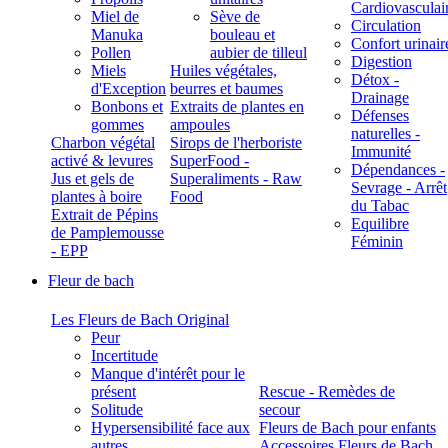
Cardiovasculai
Miel de
Sève de
Circulation
Manuka
bouleau et
Confort urinair
Pollen
aubier de tilleul
Digestion
Miels
Huiles végétales,
Détox -
d'Exception
beurres et baumes
Drainage
Bonbons et
Extraits de plantes en
Défenses
gommes
ampoules
naturelles -
Charbon végétal
Sirops de l'herboriste
Immunité
activé & levures
SuperFood -
Dépendances -
Jus et gels de
Superaliments - Raw
Sevrage - Arrêt
plantes à boire
Food
du Tabac
Extrait de Pépins
Equilibre
de Pamplemousse
Féminin
- EPP
Fleur de bach
Les Fleurs de Bach Original
Peur
Incertitude
Manque d'intérêt pour le
présent
Rescue - Remèdes de
Solitude
secour
Hypersensibilité face aux
Fleurs de Bach pour enfants
autres
Accessoires Fleurs de Bach