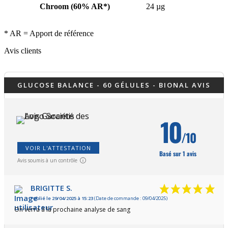
Chroom (60% AR*)
24 µg
* AR = Apport de référence
Avis clients
GLUCOSE BALANCE - 60 GÉLULES - BIONAL AVIS
10
/10
VOIR L'ATTESTATION
Basé sur 1 avis
Avis soumis à un contrôle
BRIGITTE S.
Publié le 29/04/2025 à 15:23
(Date de commande : 09/04/2025)
On verra à la prochaine analyse de sang