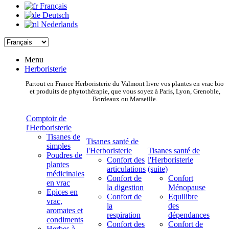
Français
Deutsch
Nederlands
Menu
Herboristerie
Partout en France Herboristerie du Valmont livre vos plantes en vrac bio
et produits de phytothérapie, que vous soyez à Paris, Lyon, Grenoble,
Bordeaux ou Marseille.
Comptoir de
l'Herboristerie
Tisanes de
Tisanes santé de
simples
l'Herboristerie
Tisanes santé de
Poudres de
Confort des
l'Herboristerie
plantes
articulations
(suite)
médicinales
Confort de
Confort
en vrac
la digestion
Ménopause
Epices en
Confort de
Equilibre
vrac,
la
des
aromates et
respiration
dépendances
condiments
Confort des
Confort de
Herbes à