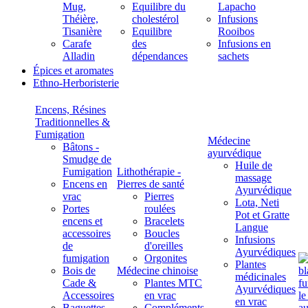
Mug,
Equilibre du
Lapacho
Théière,
cholestérol
Infusions
Tisanière
Equilibre
Rooibos
Carafe
des
Infusions en
Alladin
dépendances
sachets
Épices et aromates
Ethno-Herboristerie
Encens, Résines
Traditionnelles &
Fumigation
Médecine
Bâtons -
ayurvédique
Smudge de
Huile de
Fumigation
Lithothérapie -
massage
Encens en
Pierres de santé
Ayurvédique
vrac
Pierres
Lota, Neti
Portes
roulées
Pot et Gratte
encens et
Bracelets
Langue
accessoires
Boucles
Infusions
de
d'oreilles
Ayurvédiques
fumigation
Orgonites
Plantes
Bois de
Médecine chinoise
médicinales
Cade &
Plantes MTC
Ayurvédiques
Accessoires
en vrac
en vrac
Baguettes
Compléments