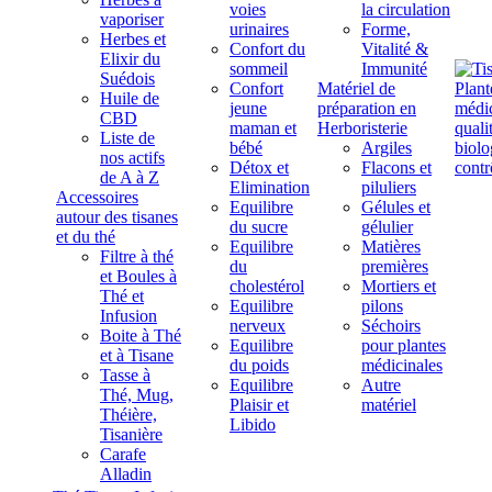
voies
la circulation
vaporiser
urinaires
Forme,
Herbes et
Confort du
Vitalité &
Elixir du
sommeil
Immunité
Suédois
Confort
Matériel de
Huile de
jeune
préparation en
CBD
maman et
Herboristerie
Liste de
bébé
Argiles
nos actifs
Détox et
Flacons et
de A à Z
Elimination
piluliers
Accessoires
Equilibre
Gélules et
autour des tisanes
du sucre
gélulier
et du thé
Equilibre
Matières
Filtre à thé
du
premières
et Boules à
cholestérol
Mortiers et
Thé et
Equilibre
pilons
Infusion
nerveux
Séchoirs
Boite à Thé
Equilibre
pour plantes
et à Tisane
du poids
médicinales
Tasse à
Equilibre
Autre
Thé, Mug,
Plaisir et
matériel
Théière,
Libido
Tisanière
Carafe
Alladin