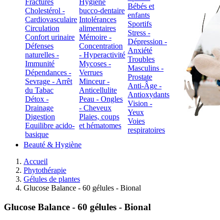
Fractures
Hygiène
Bébés et
Cholestérol -
bucco-dentaire
enfants
Cardiovasculaire
Intolérances
Sportifs
Circulation
alimentaires
Stress -
Confort urinaire
Mémoire -
Dépression -
Défenses
Concentration
Anxiété
naturelles -
- Hyperactivité
Troubles
Immunité
Mycoses -
Masculins -
Dépendances -
Verrues
Prostate
Sevrage - Arrêt
Minceur -
Anti-Âge -
du Tabac
Anticellulite
Antioxydants
Détox -
Peau - Ongles
Vision -
Drainage
- Cheveux
Yeux
Digestion
Plaies, coups
Voies
Equilibre acido-
et hématomes
respiratoires
basique
Beauté & Hygiène
Accueil
Phytothérapie
Gélules de plantes
Glucose Balance - 60 gélules - Bional
Glucose Balance - 60 gélules - Bional