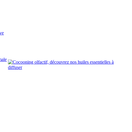
ve
male