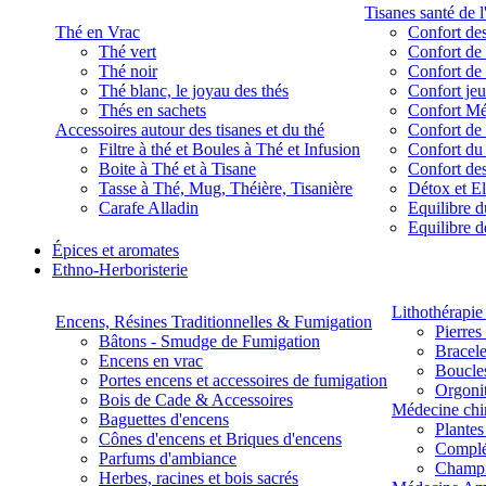
Tisanes santé de l
Thé en Vrac
Confort des
Thé vert
Confort de 
Thé noir
Confort de 
Thé blanc, le joyau des thés
Confort je
Thés en sachets
Confort M
Accessoires autour des tisanes et du thé
Confort de 
Filtre à thé et Boules à Thé et Infusion
Confort du
Boite à Thé et à Tisane
Confort des
Tasse à Thé, Mug, Théière, Tisanière
Détox et E
Carafe Alladin
Equilibre d
Equilibre 
Épices et aromates
Ethno-Herboristerie
Lithothérapie 
Encens, Résines Traditionnelles & Fumigation
Pierres
Bâtons - Smudge de Fumigation
Bracele
Encens en vrac
Boucles
Portes encens et accessoires de fumigation
Orgoni
Bois de Cade & Accessoires
Médecine chi
Baguettes d'encens
Plante
Cônes d'encens et Briques d'encens
Complé
Parfums d'ambiance
Champ
Herbes, racines et bois sacrés