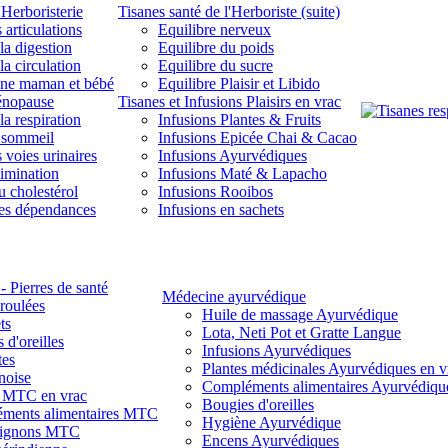
'Herboristerie
Tisanes santé de l'Herboriste (suite)
 articulations
Equilibre nerveux
la digestion
Equilibre du poids
la circulation
Equilibre du sucre
une maman et bébé
Equilibre Plaisir et Libido
énopause
Tisanes et Infusions Plaisirs en vrac
la respiration
Infusions Plantes & Fruits
 sommeil
Infusions Epicée Chai & Cacao
 voies urinaires
Infusions Ayurvédiques
limination
Infusions Maté & Lapacho
u cholestérol
Infusions Rooibos
des dépendances
Infusions en sachets
- Pierres de santé
Médecine ayurvédique
 roulées
Huile de massage Ayurvédique
ts
Lota, Neti Pot et Gratte Langue
 d'oreilles
Infusions Ayurvédiques
tes
Plantes médicinales Ayurvédiques en v
noise
Compléments alimentaires Ayurvédiqu
s MTC en vrac
Bougies d'oreilles
ments alimentaires MTC
Hygiène Ayurvédique
ignons MTC
Encens Ayurvédiques