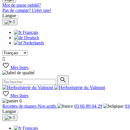
Mot de passe oublié?
Pas de compte? Créer une!
Langue :

Français
Deutsch
Nederlands

Mes listes
Mes listes
0
Recettes de tisanes
Nos actifs
03 66 89 04 29
01
Langue :

Français