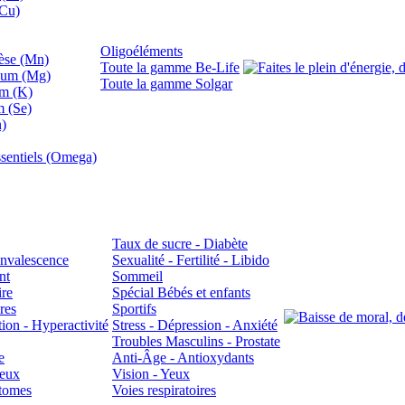
(Cu)
Oligoéléments
se (Mn)
Toute la gamme Be-Life
ium (Mg)
Toute la gamme Solgar
um (K)
m (Se)
n)
sentiels (Omega)
Taux de sucre - Diabète
Convalescence
Sexualité - Fertilité - Libido
nt
Sommeil
ire
Spécial Bébés et enfants
res
Sportifs
ion - Hyperactivité
Stress - Dépression - Anxiété
Troubles Masculins - Prostate
e
Anti-Âge - Antioxydants
veux
Vision - Yeux
atomes
Voies respiratoires