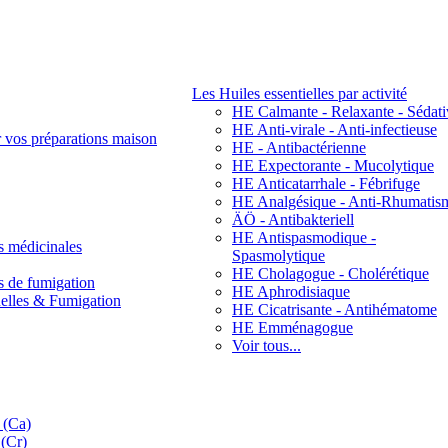
Les Huiles essentielles par activité
HE Calmante - Relaxante - Sédati
HE Anti-virale - Anti-infectieuse
r vos préparations maison
HE - Antibactérienne
HE Expectorante - Mucolytique
HE Anticatarrhale - Fébrifuge
HE Analgésique - Anti-Rhumatis
ÄÖ - Antibakteriell
HE Antispasmodique -
s médicinales
Spasmolytique
HE Cholagogue - Cholérétique
s de fumigation
HE Aphrodisiaque
nelles & Fumigation
HE Cicatrisante - Antihématome
HE Emménagogue
Voir tous...
 (Ca)
(Cr)