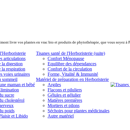
lmont livre vos plantes en vrac bio et produits de phytothérapie, que vous soyez à 
l'Herboristerie
Tisanes santé de l'Herboristerie (suite)
s articulations
Confort Ménopause
 la digestion
Equilibre des dépendances
 la respiration
Confort de la circulation
s voies urinaires
Forme, Vitalité & Immunité
u sommeil
Matériel de préparation en Herboristerie
eune maman et bébé
Argiles
limination
Flacons et piluliers
du sucre
Gélules et gélulier
du cholestérol
Matières premières
 nerveux
Mortiers et pilons
du poids
Séchoirs pour plantes médicinales
laisir et Libido
Autre matériel