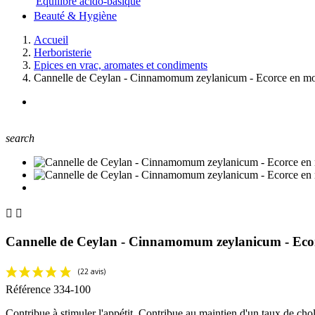
Equilibre acido-basique
Beauté & Hygiène
Accueil
Herboristerie
Epices en vrac, aromates et condiments
Cannelle de Ceylan - Cinnamomum zeylanicum - Ecorce en m
search


Cannelle de Ceylan - Cinnamomum zeylanicum - Eco
Référence
334-100
Contribue à stimuler l'appétit. Contribue au maintien d'un taux de chol