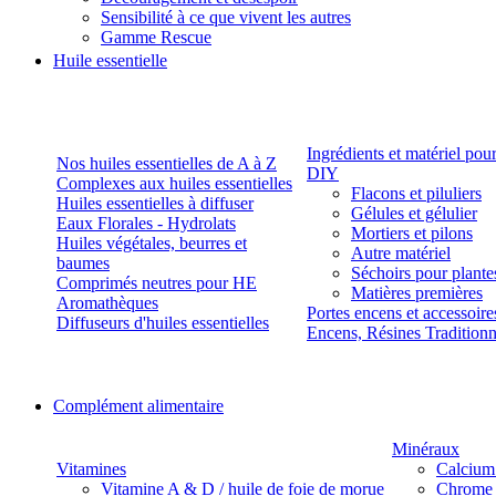
Sensibilité à ce que vivent les autres
Gamme Rescue
Huile essentielle
Ingrédients et matériel pou
Nos huiles essentielles de A à Z
DIY
Complexes aux huiles essentielles
Flacons et piluliers
Huiles essentielles à diffuser
Gélules et gélulier
Eaux Florales - Hydrolats
Mortiers et pilons
Huiles végétales, beurres et
Autre matériel
baumes
Séchoirs pour plante
Comprimés neutres pour HE
Matières premières
Aromathèques
Portes encens et accessoire
Diffuseurs d'huiles essentielles
Encens, Résines Tradition
Complément alimentaire
Minéraux
Vitamines
Calcium
Vitamine A & D / huile de foie de morue
Chrome 