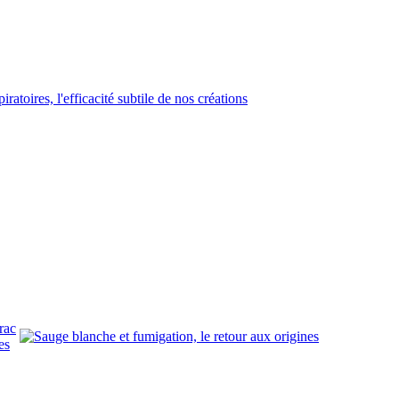
rac
es