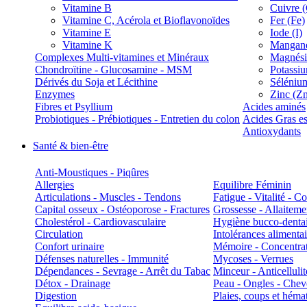
Vitamine B
Cuivre 
Vitamine C, Acérola et Bioflavonoïdes
Fer (Fe)
Vitamine E
Iode (I)
Vitamine K
Manganè
Complexes Multi-vitamines et Minéraux
Magnés
Chondroïtine - Glucosamine - MSM
Potassi
Dérivés du Soja et Lécithine
Séléniu
Enzymes
Zinc (Z
Fibres et Psyllium
Acides aminés
Probiotiques - Prébiotiques - Entretien du colon
Acides Gras es
Antioxydants
Santé & bien-être
Anti-Moustiques - Piqûres
Allergies
Equilibre Féminin
Articulations - Muscles - Tendons
Fatigue - Vitalité - 
Capital osseux - Ostéoporose - Fractures
Grossesse - Allaiteme
Cholestérol - Cardiovasculaire
Hygiène bucco-denta
Circulation
Intolérances alimentai
Confort urinaire
Mémoire - Concentrat
Défenses naturelles - Immunité
Mycoses - Verrues
Dépendances - Sevrage - Arrêt du Tabac
Minceur - Anticellulit
Détox - Drainage
Peau - Ongles - Che
Digestion
Plaies, coups et hém