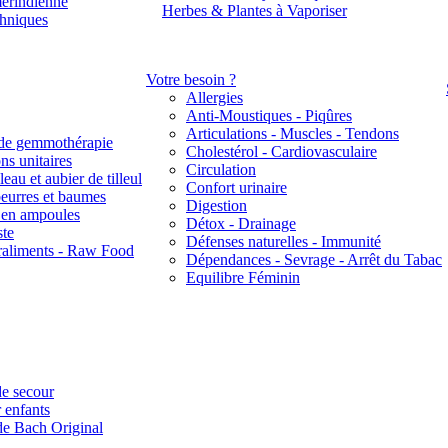
érindienne
Herbes & Plantes à Vaporiser
thniques
Votre besoin ?
Allergies
Anti-Moustiques - Piqûres
Articulations - Muscles - Tendons
de gemmothérapie
Cholestérol - Cardiovasculaire
ns unitaires
Circulation
eau et aubier de tilleul
Confort urinaire
beurres et baumes
Digestion
s en ampoules
Détox - Drainage
ste
Défenses naturelles - Immunité
raliments - Raw Food
Dépendances - Sevrage - Arrêt du Tabac
Equilibre Féminin
e secour
 enfants
de Bach Original