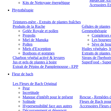
Médecine Am
Kits de Nettoyage énergétique
Acessoires E
Phytothérapie
Teintures-mère - Extraits de plantes fraîches
Produits de la Ruche
Gélules de plantes
Gelée Royale et pollen
Gemmothérapie
Propolis
Complexes 
Miel de Manuka
Les bourgeo
Pollen
Sève de boul
Miels d'Exception
Huiles végétales, 
Bonbons et gommes
Extraits de plante
Charbon végétal activé & levures
Sirops de l'herbori
Jus et gels de plantes à boire
SuperFood - Supe
Extrait de Pépins de Pamplemousse - EPP
Fleur de bach
Les Fleurs de Bach Original
Peur
Incertitude
Manque d'intérêt pour le présent
Rescue - Remèdes d
Solitude
Fleurs de Bach pour
Hypersensibilité face aux autres
Accessoires Fleurs 
Découragement et désespoir