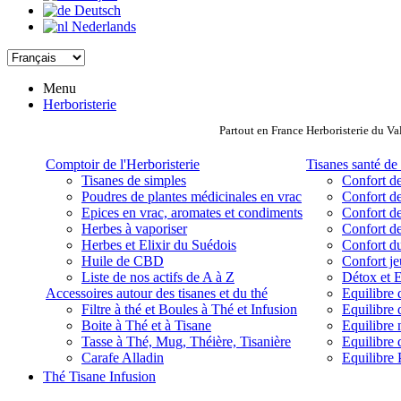
Deutsch
Nederlands
Menu
Herboristerie
Partout en France Herboristerie du Va
Comptoir de l'Herboristerie
Tisanes santé de 
Tisanes de simples
Confort de
Poudres de plantes médicinales en vrac
Confort de
Epices en vrac, aromates et condiments
Confort de
Herbes à vaporiser
Confort de
Herbes et Elixir du Suédois
Confort d
Huile de CBD
Confort j
Liste de nos actifs de A à Z
Détox et E
Accessoires autour des tisanes et du thé
Equilibre 
Filtre à thé et Boules à Thé et Infusion
Equilibre 
Boite à Thé et à Tisane
Equilibre
Tasse à Thé, Mug, Théière, Tisanière
Equilibre 
Carafe Alladin
Equilibre P
Thé Tisane Infusion