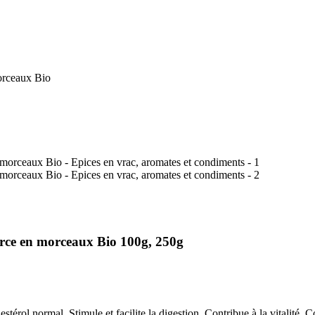
orceaux Bio
rce en morceaux Bio 100g, 250g
estérol normal. Stimule et facilite la digestion. Contribue à la vitalité