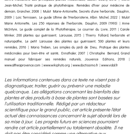
Jean-Michel, Traité pratique de phytothérapie. Remèdes d'hier pour médecine de
demain, Grancher, 2008 | Mulot Marie-Antoinette, Secrets d'une herboriste, Dauphin,
2009 | Loïc Ternissen, Le guide Ultime de l'Herboristerie, Albin Michel, 2022 | Mulot
Marie Antoinette, Les 250 réponses de l'herboriste, Dauphin, 2009 (1993) | Anne
McIntyre, Le guide complet de la Phytothérapie, Le courrier du Livre, 2011 | Carole
Minker, 200 plantes qui guérissent, Larousse, 2015 | Thierry Folliard, herboriste et
naturopathe, Le petit Larousse des plantes qui guérissent, 500 plantes et leurs
remèdes, 2016 | Maria Treben, Les simples du jardi de Dieu, Pratique des plantes
médicinales pour bien-être et santé, Ennsthaler, 2007 | Christophe Bernard, Grand
manuel pour fabriquer ses remèdes naturels, Jouvence Editions, 2018 |
www.altheaprovence.com | www.wikiphyto.org | www.doctissimo.fr | www.vidal.fr
Les informations contenues dans ce texte ne visent pas à
diagnostiquer, traiter, guérir ou prévenir une maladie
quelconque. Les allégations concernant les bienfaits des
plantes et des produits à base de plantes sont basées sur
l'utilisation traditionnelle. Rédigé par un rédacteur
scientifique pour le grand public, cet article présente l'état
actuel des connaissances concernant le sujet abordé lors de
sa mise à jour. Les progrès futurs en sciences pourraient
rendre cet article partiellement ou totalement obsolète. Il ne
doit pas être considéré comme une alternative aux