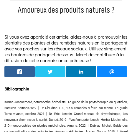
Amoureux des produits naturels ?
Si vous avez apprécié cet article, aidez-nous à promouvoir les
bienfaits des plantes et des remèdes naturels en le partageant
avec vos proches sur les réseaux sociaux. Utilisez simplement
les boutons de partage ci-dessous. Merci de contribuer à la
diffusion de cette connaissance précieuse !
Bibliographie
Karine Jacquemard, naturopathe-herbaliste, Le guide de la phytothérapie au quotidien,
Rusticas Editions,2019 | Dr Claudine Luu, 1000 remèdes à faire soi-même, Le guide
Terre vivante, octobre 2021 | Dr Eric Lorrain, Grand manuel de phytothérapie, Les
nouveaux chemins de la santé, Dunod, 2019 | Yves Vanopdenbosch, Herba Médicinalis,
210 monographies de plantes médicinales, Amyris, 2022 | Dubray Michel, Guide des
contre-indications des principales plantes médicinales, Lucien Souny, 2018 | Morel