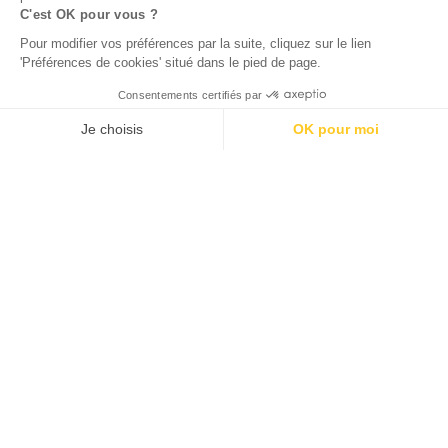
C'est OK pour vous ?
Pour modifier vos préférences par la suite, cliquez sur le lien
'Préférences de cookies' situé dans le pied de page.
Consentements certifiés par
Je choisis
OK pour moi
Axeptio consent
Plateforme de Gestion du Consentement : Personnalisez vos O
Notre plateforme vous permet d'adapter et de gérer vos paramètr