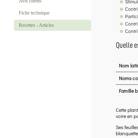
Stimul
Avis clients
Contr
Fiche technique
Partic
Contri
Recettes - Articles
Contri
Quelle e
Nom lati
Noms c
Famille 
Cette plant
voire en po
Ses feuille
blanquette