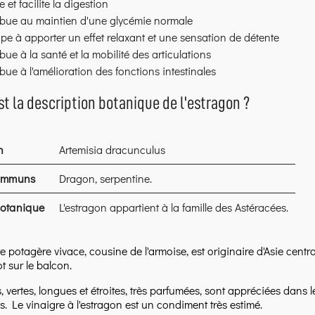
e et facilite la digestion
ibue au maintien d'une glycémie normale
ipe à apporter un effet relaxant et une sensation de détente
bue à la santé et la mobilité des articulations
bue à l'amélioration des fonctions intestinales
st la description botanique de l'estragon ?
n
Artemisia dracunculus
ommuns
Dragon, serpentine.
botanique
L'estragon appartient à la famille des Astéracées.
e potagère vivace, cousine de l'armoise, est originaire d'Asie centr
t sur le balcon.
s, vertes, longues et étroites, très parfumées, sont appréciées dans l
s. Le vinaigre à l'estragon est un condiment très estimé.