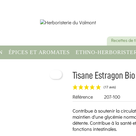
Recettes de 
N
ÉPICES ET AROMATES
ETHNO-HERBORISTER
OMPLÉMENT ALIMENTAIRE
SANTÉ & BIEN-ÊT
Tisane Estragon Bio 
Référence
207-100
Contribue à soutenir la circulat
maintien d'une glycémie normal
détente. Contribue à la santé et
fonctions intestinales.