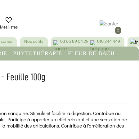
Mes listes
0
tisanes
Nos actifs
03 66 89 04 29
010 244 449
IE
PHYTOTHÉRAPIE
FLEUR DE BACH
RE
BEAUTÉ & HYGIÈNE
- Feuille 100g
(17 avis)
ion sanguine. Stimule et facilite la digestion. Contribue au
e. Participe à apporter un effet relaxant et une sensation de
 la mobilité des articulations. Contribue à l'amélioration des