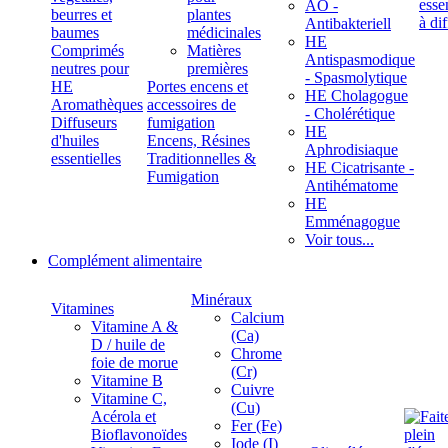
ÄÖ -
beurres et
plantes
Antibakteriell
baumes
médicinales
HE
Comprimés
Matières
Antispasmodique
neutres pour
premières
- Spasmolytique
HE
Portes encens et
HE Cholagogue
Aromathèques
accessoires de
- Cholérétique
Diffuseurs
fumigation
HE
d'huiles
Encens, Résines
Aphrodisiaque
essentielles
Traditionnelles &
HE Cicatrisante -
Fumigation
Antihématome
HE
Emménagogue
Voir tous...
Complément alimentaire
Minéraux
Vitamines
Calcium
Vitamine A &
(Ca)
D / huile de
Chrome
foie de morue
(Cr)
Vitamine B
Cuivre
Vitamine C,
(Cu)
Acérola et
Fer (Fe)
Bioflavonoïdes
Iode (I)