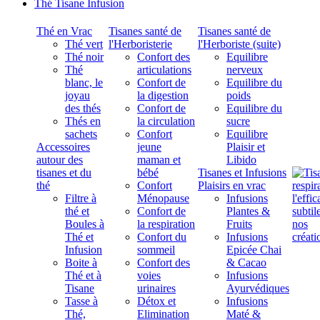
Thé Tisane Infusion
Thé en Vrac
Tisanes santé de
Tisanes santé de
Thé vert
l'Herboristerie
l'Herboriste (suite)
Thé noir
Confort des
Equilibre
Thé
articulations
nerveux
blanc, le
Confort de
Equilibre du
joyau
la digestion
poids
des thés
Confort de
Equilibre du
Thés en
la circulation
sucre
sachets
Confort
Equilibre
Accessoires
jeune
Plaisir et
autour des
maman et
Libido
tisanes et du
bébé
Tisanes et Infusions
thé
Confort
Plaisirs en vrac
Filtre à
Ménopause
Infusions
thé et
Confort de
Plantes &
Boules à
la respiration
Fruits
Thé et
Confort du
Infusions
Infusion
sommeil
Epicée Chai
Boite à
Confort des
& Cacao
Thé et à
voies
Infusions
Tisane
urinaires
Ayurvédiques
Tasse à
Détox et
Infusions
Thé,
Elimination
Maté &