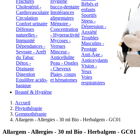
Fractures
Hygiène
Bébés et
Cholestérol -
bucco-dentaire
enfants
Cardiovasculaire
Intolérances
Sportifs
Circulation
alimentaires
Stress -
Confort urinaire
Mémoire -
Dépression -
Défenses
Concentration
Anxiété
naturelles -
- Hyperactivité
Troubles
Immunité
Mycoses -
Masculins -
Dépendances -
Verrues
Prostate
Sevrage - Arrêt
Minceur -
Anti-Âge -
du Tabac
Anticellulite
Antioxydants
Détox -
Peau - Ongles
Vision -
Drainage
- Cheveux
Yeux
Digestion
Plaies, coups
Voies
Equilibre acido-
et hématomes
respiratoires
basique
Beauté & Hygiène
Accueil
Phytothérapie
Gemmothérapie
Allargem - Allergies - 30 ml Bio - Herbalgem - GC01
Allargem - Allergies - 30 ml Bio - Herbalgem - GC01