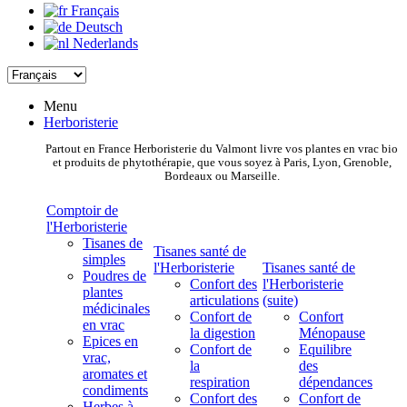
Français
Deutsch
Nederlands
Menu
Herboristerie
Partout en France Herboristerie du Valmont livre vos plantes en vrac bio
et produits de phytothérapie, que vous soyez à Paris, Lyon, Grenoble,
Bordeaux ou Marseille.
Comptoir de
l'Herboristerie
Tisanes de
Tisanes santé de
simples
l'Herboristerie
Tisanes santé de
Poudres de
Confort des
l'Herboristerie
plantes
articulations
(suite)
médicinales
Confort de
Confort
en vrac
la digestion
Ménopause
Epices en
Confort de
Equilibre
vrac,
la
des
aromates et
respiration
dépendances
condiments
Confort des
Confort de
Herbes à