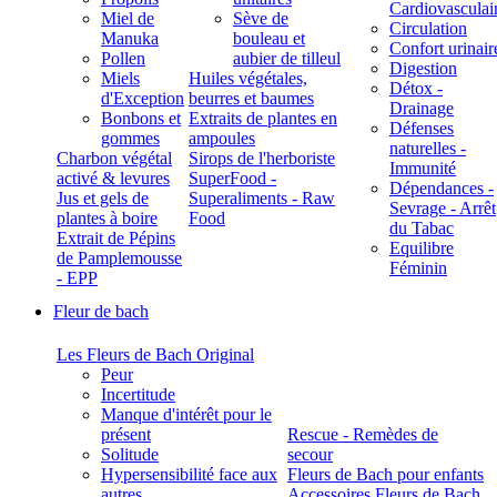
Cardiovasculai
Miel de
Sève de
Circulation
Manuka
bouleau et
Confort urinair
Pollen
aubier de tilleul
Digestion
Miels
Huiles végétales,
Détox -
d'Exception
beurres et baumes
Drainage
Bonbons et
Extraits de plantes en
Défenses
gommes
ampoules
naturelles -
Charbon végétal
Sirops de l'herboriste
Immunité
activé & levures
SuperFood -
Dépendances -
Jus et gels de
Superaliments - Raw
Sevrage - Arrêt
plantes à boire
Food
du Tabac
Extrait de Pépins
Equilibre
de Pamplemousse
Féminin
- EPP
Fleur de bach
Les Fleurs de Bach Original
Peur
Incertitude
Manque d'intérêt pour le
présent
Rescue - Remèdes de
Solitude
secour
Hypersensibilité face aux
Fleurs de Bach pour enfants
autres
Accessoires Fleurs de Bach