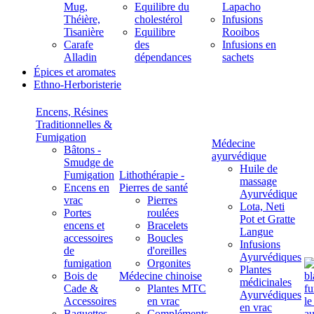
Mug,
Equilibre du
Lapacho
Théière,
cholestérol
Infusions
Tisanière
Equilibre
Rooibos
Carafe
des
Infusions en
Alladin
dépendances
sachets
Épices et aromates
Ethno-Herboristerie
Encens, Résines
Traditionnelles &
Fumigation
Médecine
Bâtons -
ayurvédique
Smudge de
Huile de
Fumigation
Lithothérapie -
massage
Encens en
Pierres de santé
Ayurvédique
vrac
Pierres
Lota, Neti
Portes
roulées
Pot et Gratte
encens et
Bracelets
Langue
accessoires
Boucles
Infusions
de
d'oreilles
Ayurvédiques
fumigation
Orgonites
Plantes
Bois de
Médecine chinoise
médicinales
Cade &
Plantes MTC
Ayurvédiques
Accessoires
en vrac
en vrac
Baguettes
Compléments