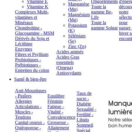
Vitamine E
Oligoéléments
Manganèse
Vitamine K
Toute la
(Mn)
Complexes Multi-
gamme Be-
Magnésium
vitamines et
Life
(Mg)
Minéraux
Toute la
Potassium
Chondroïtine -
gamme Solgar
(K)
Glucosamine - MSM
Sélénium
Dérivés du Soja et
(Se)
Lécithine
Zinc (Zn)
Enzymes
Acides aminés
Fibres et Psyllium
Acides Gras
Probiotiques -
essentiels
Prébiotiques -
(Omega)
Entretien du colon
Antioxydants
Santé & bien-être
Anti-Moustiques
Taux de
- Piqûres
Equilibre
sucre -
Allergies
Féminin
Diabète
Articulations -
Fatigue -
Sexualité -
Muscles -
Vitalité -
Fertilité -
Tendons
Convalescence
Libido
Capital osseux -
Grossesse -
Sommeil
Ostéoporose -
Allaitement
Spécial