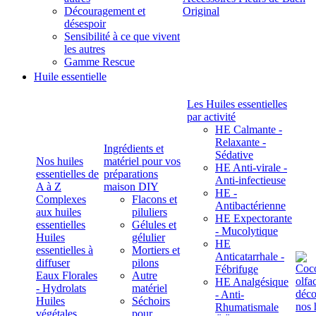
Découragement et
Original
désespoir
Sensibilité à ce que vivent
les autres
Gamme Rescue
Huile essentielle
Les Huiles essentielles
par activité
HE Calmante -
Relaxante -
Ingrédients et
Sédative
Nos huiles
matériel pour vos
HE Anti-virale -
essentielles de
préparations
Anti-infectieuse
A à Z
maison DIY
HE -
Complexes
Flacons et
Antibactérienne
aux huiles
piluliers
HE Expectorante
essentielles
Gélules et
- Mucolytique
Huiles
gélulier
HE
essentielles à
Mortiers et
Anticatarrhale -
diffuser
pilons
Fébrifuge
Eaux Florales
Autre
HE Analgésique
- Hydrolats
matériel
- Anti-
Huiles
Séchoirs
Rhumatismale
végétales,
pour