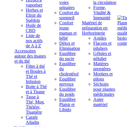
voies
la circulation
vaporiser
urinaires
Forme,
Herbes et
Confort du
Vitalité &
Elixir du
sommeil
Immunité
Suédois
Confort
Matériel de
Huile de
jeune
préparation en
CBD
maman et
Herboristerie
Liste de
bébé
Argiles
nos actifs
Détox et
Flacons et
de A à Z
Elimination
piluliers
Accessoires
Equilibre
Gélules et
autour des tisanes
du sucre
gélulier
et du thé
Equilibre
Matières
Filtre à thé
du
premières
et Boules à
cholestérol
Mortiers et
Thé et
Equilibre
pilons
Infusion
nerveux
Séchoirs
Boite à Thé
Equilibre
pour plantes
et à Tisane
du poids
médicinales
Tasse à
Equilibre
Autre
Thé, Mug,
Plaisir et
matériel
Théière,
Libido
Tisanière
Carafe
Alladin