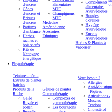
Compléments
d'encens
alimentaires
alimentaires
Cônes
MTC
Ayurvédiques
d'encens et
Champignons
Bougies
Briques
MTC
d'oreilles
d'encens
Médecine
Hygiène
Parfums
Amérindienne
Ayurvédique
d'ambiance
Acessoires
Encens
Herbes,
Ethniques
Ayurvédiques
racines et
Herbes & Plantes à
bois sacrés
Vaporiser
Kits de
Nettoyage
énergétique
Phytothérapie
Teintures-mère -
Votre besoin ?
Extraits de plantes
Allergies
fraîches
Anti-Moustiqu
Produits de la
Gélules de plantes
- Piqûres
Ruche
Gemmothérapie
Articulations -
Gelée
Complexes de
Muscles -
Royale et
gemmothérapie
Tendons
pollen
Les bourgeons
Cholestérol -
Propolis
unitaires