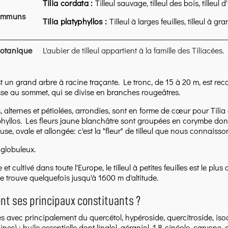
Tilia cordata :
Tilleul sauvage, tilleul des bois, tilleul d'h
ommuns
Tilia platyphyllos :
Tilleul à larges feuilles, tilleul à gra
botanique
L'aubier de tilleul appartient à la famille des Tiliacées.
est un grand arbre à racine traçante. Le tronc, de 15 à 20 m, est re
isse au sommet, qui se divise en branches rougeâtres.
es, alternes et pétiolées, arrondies, sont en forme de cœur pour Ti
yphyllos. Les fleurs jaune blanchâtre sont groupées en corymbe do
e, ovale et allongée: c'est la "fleur" de tilleul que nous connaisso
t globuleux.
t cultivé dans toute l'Europe, le tilleul à petites feuilles est le pl
se trouve quelquefois jusqu'à 1600 m d'altitude.
nt ses principaux constituants ?
s avec principalement du quercétol, hypéroside, quercitroside, isoq
nes) ; huile essentielle dont linalol, géraniol, 1,8-cinéole, carvone,