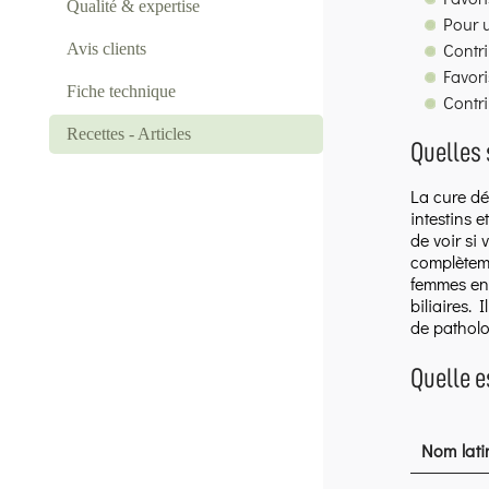
Qualité & expertise
Pour u
Contri
Avis clients
Favori
Fiche technique
Contri
Recettes - Articles
Quelles 
La cure dé
intestins e
de voir si 
complèteme
femmes ence
biliaires. 
de patholo
Quelle e
Nom lati