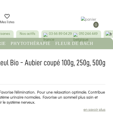
Mes listes
0
tisanes
Nos actifs
03 66 89 04 29
010 244 449
IE
PHYTOTHÉRAPIE
FLEUR DE BACH
RE
BEAUTÉ & HYGIÈNE
leul Bio - Aubier coupé 100g, 250g, 500g
(100 avis)
. Favorise l'élimination. Pour une relaxation optimale. Contribue
ystème urinaire normales. Favorise un sommeil plus sain et
r le système nerveux.
en savoir plus