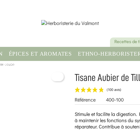
Recettes de 
N
ÉPICES ET AROMATES
ETHNO-HERBORISTER
bier coupé
OMPLÉMENT ALIMENTAIRE
SANTÉ & BIEN-ÊT
Tisane Aubier de Til
Référence
400-100
Stimule et facilite la digestion
à maintenir les fonctions du s
réparateur. Contribue à souteni