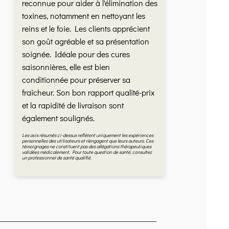
reconnue pour aider à l'élimination des
toxines, notamment en nettoyant les
reins et le foie. Les clients apprécient
son goût agréable et sa présentation
soignée. Idéale pour des cures
saisonnières, elle est bien
conditionnée pour préserver sa
fraîcheur. Son bon rapport qualité-prix
et la rapidité de livraison sont
également soulignés.
Les avis résumés ci-dessus reflètent uniquement les expériences
personnelles des utilisateurs et n'engagent que leurs auteurs. Ces
témoignages ne constituent pas des allégations thérapeutiques
validées médicalement. Pour toute question de santé, consultez
un professionnel de santé qualifié.