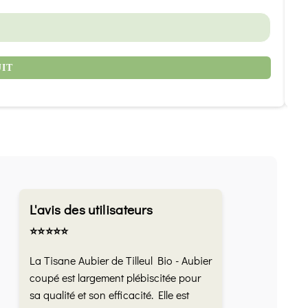
9
UIT
L'avis des utilisateurs
⭐️⭐️⭐️⭐️⭐️
La Tisane Aubier de Tilleul Bio - Aubier
coupé est largement plébiscitée pour
sa qualité et son efficacité. Elle est