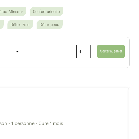
étox Minceur
Confort urinaire
e
Détox Foie
Détox peau
Ajouter au panier