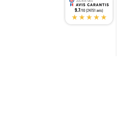
9.7
/10 (24751 avis)
★★★★★
s réglementations. Personnalisez vos préférences pour contrôler