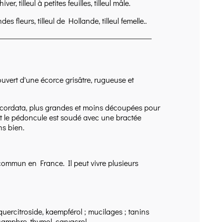
iver, tilleul à petites feuilles, tilleul mâle.
ndes fleurs, tilleul de Hollande, tilleul femelle..
couvert d'une écorce grisâtre, rugueuse et
lia cordata, plus grandes et moins découpées pour
nt le pédoncule est soudé avec une bractée
ns bien.
us commun en France. Il peut vivre plusieurs
uercitroside, kaempférol ; mucilages ; tanins
 camphre, thymol, carvacrol.