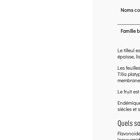
Noms c
Famille 
Le tilleul 
épaisse, l
Les feuill
Tilia plat
membraneus
Le fruit es
Endémique e
siècles et 
Quels so
Flavonoïde
(procyanidi