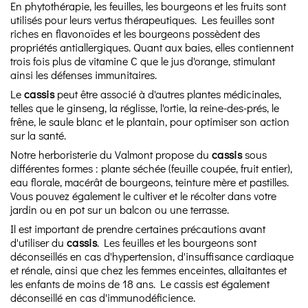
En phytothérapie, les feuilles, les bourgeons et les fruits sont
utilisés pour leurs vertus thérapeutiques. Les feuilles sont
riches en flavonoïdes et les bourgeons possèdent des
propriétés antiallergiques. Quant aux baies, elles contiennent
trois fois plus de vitamine C que le jus d'orange, stimulant
ainsi les défenses immunitaires.
Le
cassis
peut être associé à d'autres plantes médicinales,
telles que le ginseng, la réglisse, l'ortie, la reine-des-prés, le
frêne, le saule blanc et le plantain, pour optimiser son action
sur la santé.
Notre herboristerie du Valmont propose du
cassis
sous
différentes formes : plante séchée (feuille coupée, fruit entier),
eau florale, macérât de bourgeons, teinture mère et pastilles.
Vous pouvez également le cultiver et le récolter dans votre
jardin ou en pot sur un balcon ou une terrasse.
Il est important de prendre certaines précautions avant
d'utiliser du
cassis
. Les feuilles et les bourgeons sont
déconseillés en cas d'hypertension, d'insuffisance cardiaque
et rénale, ainsi que chez les femmes enceintes, allaitantes et
les enfants de moins de 18 ans. Le cassis est également
déconseillé en cas d'immunodéficience.