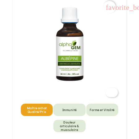
favorite_b
Maître achat
Immunité
Forme et Vitalité
Qualité/Prix
Douleur
articulaire &
musculaire