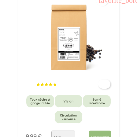
favorite_bor
Toux sèche et
Santé
Vision
gorge irritée
intestinale
Circulation
veineuse
9,99 €
Ajouter au panier