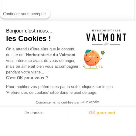
Continuer sans accepter
Bonjour c'est nous...
les Cookies !
On a attendu d'être sûrs que le contenu
du site de l'
Herboristerie du Valmont
vous intéresse avant de vous déranger,
mais on aimerait bien vous accompagner
pendant votre visite...
INSCRIPTION
C'est OK pour vous ?
NEWSLETTER
Pour modifier vos préférences par la suite, cliquez sur le lien
'Préférences de cookies' situé dans le pied de page.
Consentements certifiés par
Je choisis
OK pour moi
Facebook
Instagram
Axeptio consent
Plateforme de Gestion du Consentement : Personnalisez vos O
Notre plateforme vous permet d'adapter et de gérer vos paramètr