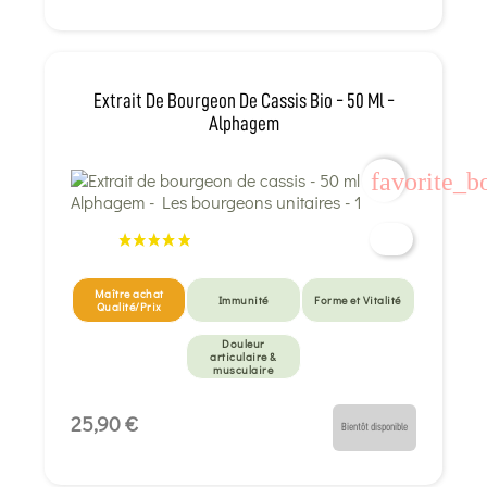
Extrait De Bourgeon De Cassis Bio - 50 Ml -
Alphagem
favorite_b
Maître achat
Immunité
Forme et Vitalité
Qualité/Prix
Douleur
articulaire &
musculaire
25,90 €
Bientôt disponible