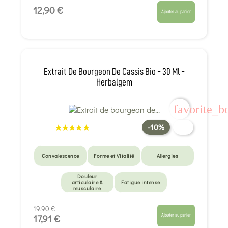
12,90 €
Ajouter au panier
Extrait De Bourgeon De Cassis Bio - 30 Ml -
Herbalgem
favorite_b
-10%
Convalescence
Forme et Vitalité
Allergies
Douleur
articulaire &
Fatigue intense
musculaire
19,90 €
Ajouter au panier
17,91 €