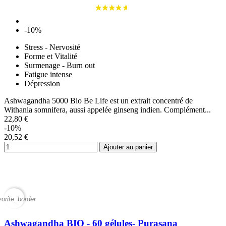
-10%
Stress - Nervosité
Forme et Vitalité
Surmenage - Burn out
Fatigue intense
Dépression
Ashwagandha 5000 Bio Be Life est un extrait concentré de
Withania somnifera, aussi appelée ginseng indien. Complément...
22,80 €
-10%
20,52 €
Ajouter au panier
vorite_border
Ashwagandha BIO - 60 gélules- Purasana