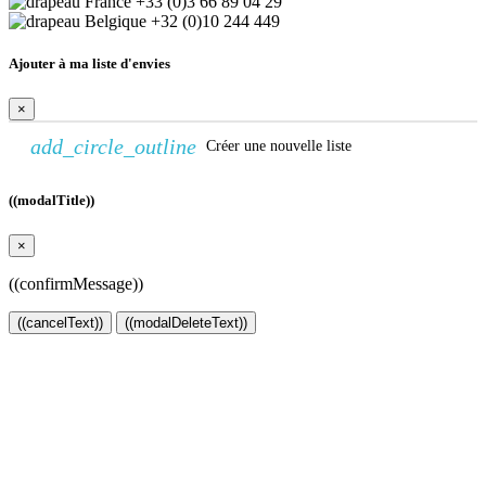
+33 (0)3 66 89 04 29
+32 (0)10 244 449
Ajouter à ma liste d'envies
×
add_circle_outline
Créer une nouvelle liste
((modalTitle))
×
((confirmMessage))
((cancelText))
((modalDeleteText))
Créer une liste d'envies
×
Nom de la liste d'envies
Annuler
Créer une liste d'envies