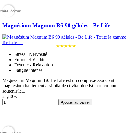
vorite_border
Magnésium Magnum B6 90 gélules - Be Life
Stress - Nervosité
Forme et Vitalité
Détente - Relaxation
Fatigue intense
Magnésium Magnum B6 Be Life est un complexe associant
magnésium hautement assimilable et vitamine B6, conçu pour
soutenir le...
21,80 €
Ajouter au panier
vorite_border