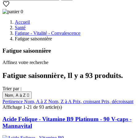
0
Accueil
Santé
Fatigue - Vitalité - Convalescence
Fatigue saisonnière
Fatigue saisonnière
Affinez votre recherche
Fatigue saisonnière, Il y a 93 produits.
Trier par :
Nom, A à Z

Pertinence
Nom, A à Z
Nom, Z à A
Prix, croissant
Prix, décroissant
Affichage 1-21 de 93 article(s)
Acide Folique - Vitamine B9 Platinum - 90 V-caps -
Mannavital