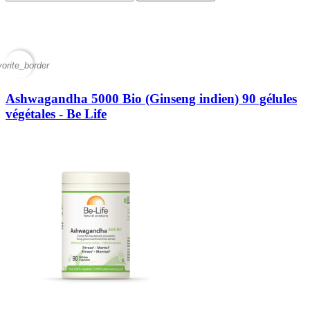
vorite_border
Ashwagandha 5000 Bio (Ginseng indien) 90 gélules
végétales - Be Life