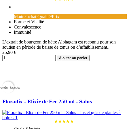
Maître achat Qualité/Prix
Forme et Vitalité
Convalescence
Immunité
L’extrait de bourgeon de hêtre Alphagem est reconnu pour son
soutien en période de baisse de tonus ou d’affaiblissement...
25,90 €
Ajouter au panier
vorite_border
Floradix - Elixir de Fer 250 ml - Salus