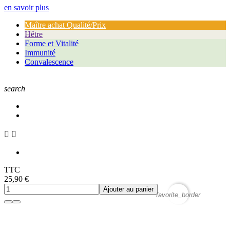
(1 avis)
en savoir plus
Maître achat Qualité/Prix
Hêtre
Forme et Vitalité
Immunité
Convalescence
search


TTC
25,90 €
Ajouter au panier
favorite_border