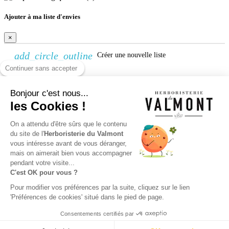
Ajouter à ma liste d'envies
×
add_circle_outline
Créer une nouvelle liste
Continuer sans accepter
Créer une liste d'envies
Bonjour c'est nous...
×
les Cookies !
Nom de la liste d'envies
Annuler
Créer une liste d'envies
On a attendu d'être sûrs que le contenu
du site de l'
Herboristerie du Valmont
vous intéresse avant de vous déranger,
Connexion
mais on aimerait bien vous accompagner
pendant votre visite...
×
C'est OK pour vous ?
Vous devez être connecté pour ajouter des produits à votre liste
Pour modifier vos préférences par la suite, cliquez sur le lien
d'envies.
'Préférences de cookies' situé dans le pied de page.
Connexion
Annuler
Consentements certifiés par
© 2026 - Herboristerie Du Valmont™
9.7
/10 (24750 avis)