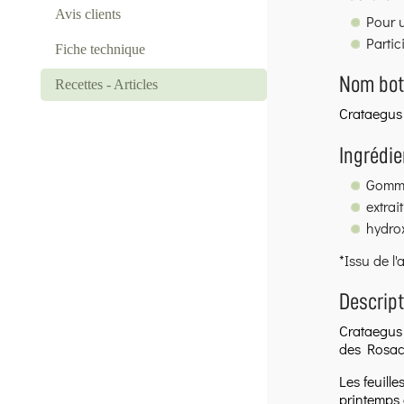
Avis clients
Pour u
Partic
Fiche technique
Nom bot
Recettes - Articles
Crataegu
Ingrédie
Gommi
extrai
hydrox
*Issu de l'
Descrip
Crataegus 
des Rosacé
Les feuill
printemps 