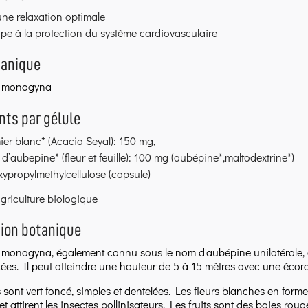
ne relaxation optimale
ipe à la protection du système cardiovasculaire
anique
s monogyna
nts par gélule
er blanc* (Acacia Seyal): 150 mg,
t d’aubepine* (fleur et feuille): 100 mg (aubépine*,maltodextrine*)
ypropylmethylcellulose (capsule)
agriculture biologique
tion botanique
monogyna, également connu sous le nom d'aubépine unilatérale, est
es. Il peut atteindre une hauteur de 5 à 15 mètres avec une écorc
es sont vert foncé, simples et dentelées. Les fleurs blanches en f
et attirent les insectes pollinisateurs. Les fruits sont des baies r