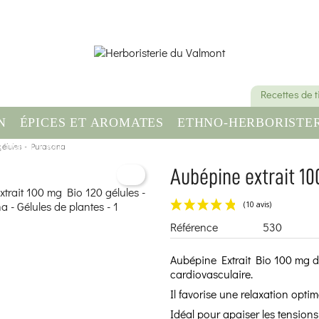
Recettes de 
N
ÉPICES ET AROMATES
ETHNO-HERBORISTER
gélules - Purasana
OMPLÉMENT ALIMENTAIRE
SANTÉ & BIEN-ÊT
Aubépine extrait 10
Référence
530
Aubépine Extrait Bio 100 mg de
cardiovasculaire.
Il favorise une relaxation optima
Idéal pour apaiser les tensions