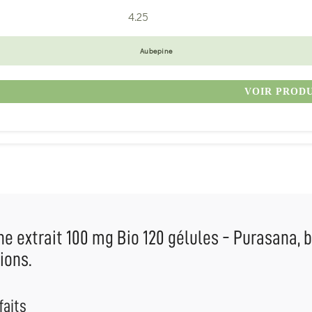
4.25
Aubepine
VOIR PROD
e extrait 100 mg Bio 120 gélules - Purasana, b
tions.
faits