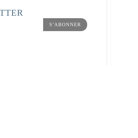
ETTER
Facebook
Instagram
s Options
ètres de confidentialité, en garantissant la conformité avec le