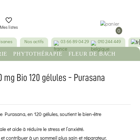
Mes listes
0
tisanes
Nos actifs
03 66 89 04 29
010 244 449
IE
PHYTOTHÉRAPIE
FLEUR DE BACH
RE
BEAUTÉ & HYGIÈNE
0 mg Bio 120 gélules - Purasana
(10 avis)
 Purasana, en 120 gélules, soutient le bien-être
le et aide à réduire le stress et l’anxiété.
 et contribuer à un sommeil plus sain et réparateur.