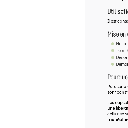
Utilisat
Il est cons
Mise en
Ne pas
Tenir 
Décons
Demand
Pourquoi
Purasana 
sont const
Les capsul
une libéra
cellulose s
l'
aubépin