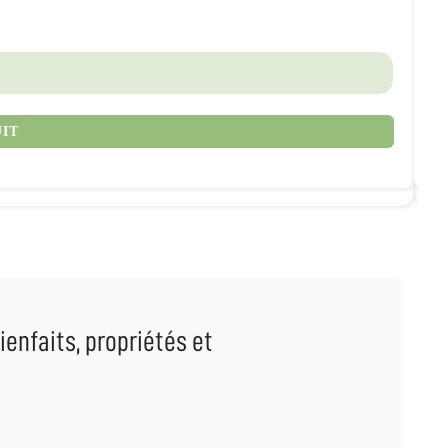
13
UIT
ienfaits, propriétés et