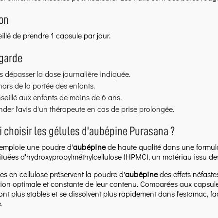
ion
eillé de prendre 1 capsule par jour.
 garde
 dépasser la dose journalière indiquée.
hors de la portée des enfants.
eillé aux enfants de moins de 6 ans.
er l'avis d'un thérapeute en cas de prise prolongée.
 choisir les gélules d'aubépine Purasana ?
emploie une poudre d'
aubépine
de haute qualité dans une formula
ituées d'hydroxypropylméthylcellulose (HPMC), un matériau issu des
es en cellulose préservent la poudre d'
aubépine
des effets néfastes
tion optimale et constante de leur contenu. Comparées aux capsule
ont plus stables et se dissolvent plus rapidement dans l'estomac, faci
e
.