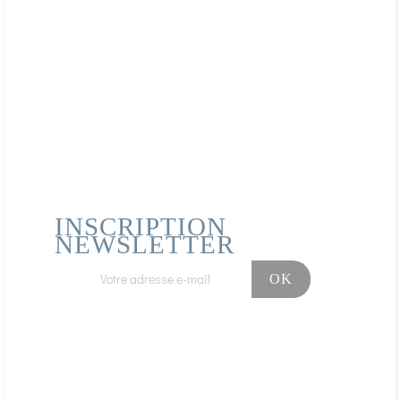
L’extrait de Pépin de
Pamplemousse, plus
connu sous le nom
d’EPP constitue un
remède naturel très
polyvalent obtenu par
broyage et mise en
solution (hydro-
glycérinée ou
hydroalcoolique) des
pépins séc
Les inhalations,
explications, astuces
et conseils
INSCRIPTION
NEWSLETTER
L’inhalation est une
méthode qui permet une
interface entre les
principes actifs de plantes
médicinales ou d’huiles
essentielles et la sphère
broncho-pulmonaire, les
molécules en suspension ...
Facebook
Instagram