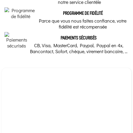
notre service clientèle
Gélule - Origine
L'Echinacée, une
PROGRAMME DE FIDÉLITÉ
plante
Parce que vous nous faites confiance, votre
Végétale
médicinale
fidélité est récompensée
contre les
Notre conseil d'Herboriste
agressions de
PAIEMENTS SÉCURISÉS
l'hiver
CB, Visa, MasterCard, Paypal, Paypal en 4x,
Rhume et Grippe, Confort nasal, Toux grasse et bronches,
Immunité
Bancontact, Sofort, chèque, virement bancaire, ...
L’Echinacée est une
jolie fleur rappelant
Marque
celle de la marguerite.
Longtemps utilisée en
médecine
traditionnelle par les
Mannavital
Indiens d’Amérique
du Nord, cette plante
a été largement
adoptée dans le ...
Les bienfaits de
l'extrait de pépins
de
pamplemousses -
EPP