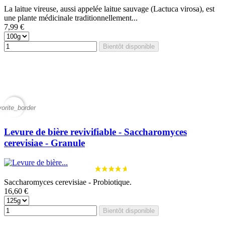
La laitue vireuse, aussi appelée laitue sauvage (Lactuca virosa), est
une plante médicinale traditionnellement...
7,99 €
Bientôt disponible
vorite_border
Levure de bière revivifiable - Saccharomyces
cerevisiae - Granule
Saccharomyces cerevisiae - Probiotique.
16,60 €
Bientôt disponible