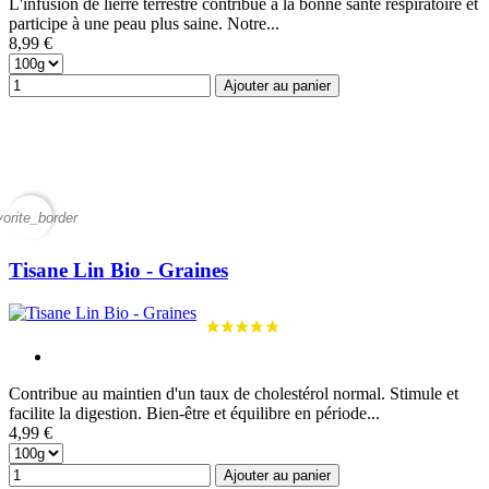
L'infusion de lierre terrestre contribue à la bonne santé respiratoire et
participe à une peau plus saine. Notre...
8,99 €
Ajouter au panier
vorite_border
Tisane Lin Bio - Graines
Contribue au maintien d'un taux de cholestérol normal. Stimule et
facilite la digestion. Bien-être et équilibre en période...
4,99 €
Ajouter au panier