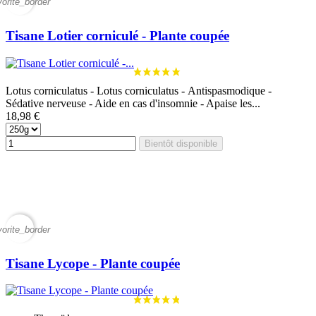
vorite_border
Tisane Lotier corniculé - Plante coupée
Lotus corniculatus - Lotus corniculatus - Antispasmodique -
Sédative nerveuse - Aide en cas d'insomnie - Apaise les...
18,98 €
Bientôt disponible
vorite_border
Tisane Lycope - Plante coupée