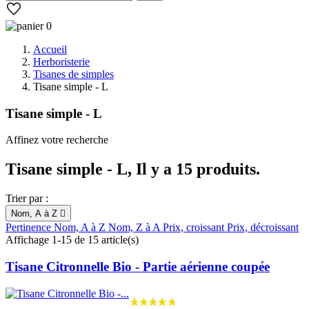
0
Accueil
Herboristerie
Tisanes de simples
Tisane simple - L
Tisane simple - L
Affinez votre recherche
Tisane simple - L, Il y a 15 produits.
Trier par :
Nom, A à Z

Pertinence
Nom, A à Z
Nom, Z à A
Prix, croissant
Prix, décroissant
Affichage 1-15 de 15 article(s)
Tisane Citronnelle Bio - Partie aérienne coupée