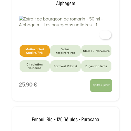
Alphagem
Maître achat
Voies
Stress - Nervosité
Qualité/Prix
respiratoires
Circulation
Forme et Vitalité
Digestion lente
veineuse
Détox Foie
Foie & vésicule
25,90 €
Ajouter au panier
Fenouil Bio - 120 Gélules - Purasana