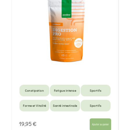
Constipation
Fatigue intense
Sportifs
Forme et Vitalité
Santé intestinale
Sportifs
Santé intestinale
Digestion lente
Diarrhée
19,95 €
Ajouter au panier