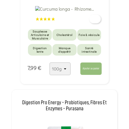
Souplesse
Articulaire et
Cholestérol
Foie & vésicule
Musculaire
Digestion
Manque
Santé
lente
d'appétit
intestinale
Santé
7,99 €
intestinale
Ajouter au panier
Digestion Pro Energy - Probiotiques, Fibres Et
Enzymes - Purasana