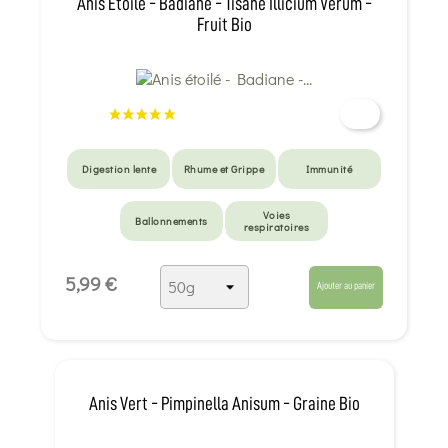
Anis Étoilé - Badiane - Tisane Illicium Verum -
Fruit Bio
Digestion lente
Rhume et Grippe
Immunité
Voies
Ballonnements
respiratoires
5,99 €
Ajouter au panier
Anis Vert - Pimpinella Anisum - Graine Bio