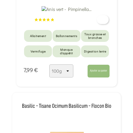
Toux grasse et
Allaitement
Ballonnements
bronches
Manque
Vermifuge
Digestion lente
d'appétit
7,99 €
Ajouter au panier
Basilic - Tisane Ocimum Basilicum - Flocon Bio