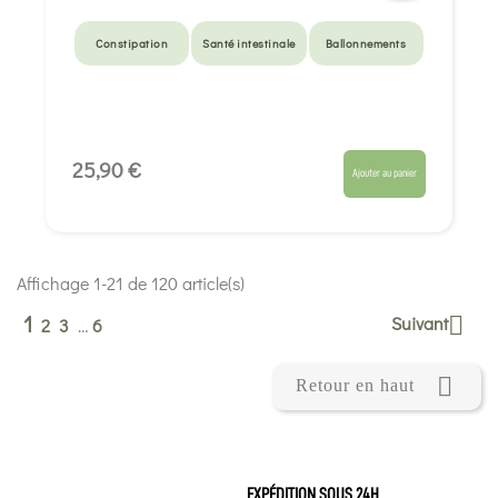
Constipation
Santé intestinale
Ballonnements
25,90 €
Ajouter au panier
Affichage 1-21 de 120 article(s)
1
Suivant

2
3
…
6

Retour en haut
EXPÉDITION SOUS 24H