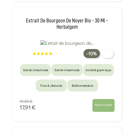
Extrait De Bourgeon De Noyer Bio - 30 Ml -
Herbalgem
-10%
Santé intestinale
Santé intestinale
Acidité gastrique
Foie & vésicule
Ballonnements
19,90 €
Ajouter au panier
17,91 €