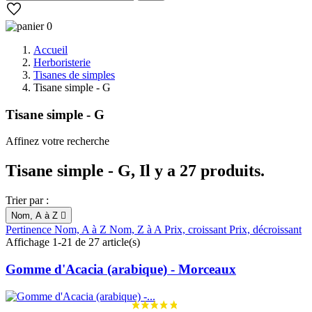
0
Accueil
Herboristerie
Tisanes de simples
Tisane simple - G
Tisane simple - G
Affinez votre recherche
Tisane simple - G, Il y a 27 produits.
Trier par :
Nom, A à Z

Pertinence
Nom, A à Z
Nom, Z à A
Prix, croissant
Prix, décroissant
Affichage 1-21 de 27 article(s)
Gomme d'Acacia (arabique) - Morceaux