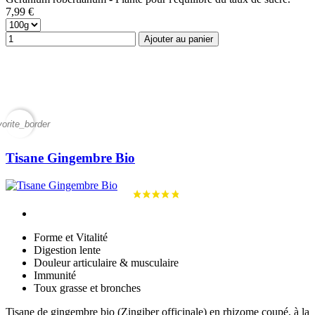
7,99 €
Ajouter au panier
vorite_border
Tisane Gingembre Bio
Forme et Vitalité
Digestion lente
Douleur articulaire & musculaire
Immunité
Toux grasse et bronches
Tisane de gingembre bio (Zingiber officinale) en rhizome coupé, à la