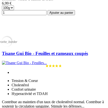
6,99 €
Ajouter au panier
vorite_border
Tisane Gui Bio - Feuilles et rameaux coupés
Tension & Coeur
Cholestérol
Confort urinaire
Hyperactivité et TDAH
Contribue au maintien d'un taux de cholestérol normal. Contribue à
soutenir la circulation sanguine. Stimule les défenses...