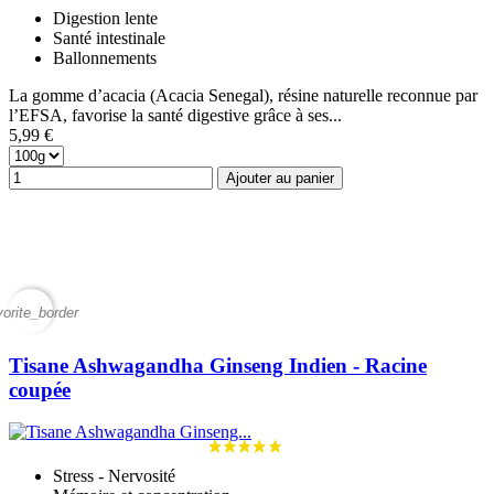
Digestion lente
Santé intestinale
Ballonnements
La gomme d’acacia (Acacia Senegal), résine naturelle reconnue par
l’EFSA, favorise la santé digestive grâce à ses...
5,99 €
Ajouter au panier
vorite_border
Tisane Ashwagandha Ginseng Indien - Racine
coupée
Stress - Nervosité