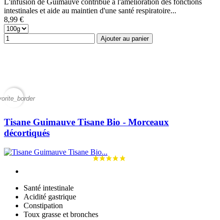
L'infusion de Guimauve contribue à l'amélioration des fonctions
intestinales et aide au maintien d'une santé respiratoire...
8,99 €
Ajouter au panier
vorite_border
Tisane Guimauve Tisane Bio - Morceaux
décortiqués
Santé intestinale
Acidité gastrique
Constipation
Toux grasse et bronches