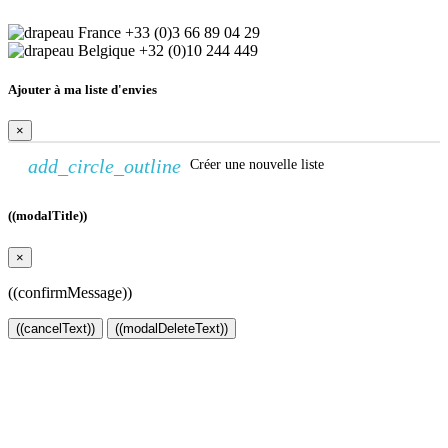
+33 (0)3 66 89 04 29
+32 (0)10 244 449
Ajouter à ma liste d'envies
×
add_circle_outline
Créer une nouvelle liste
((modalTitle))
×
((confirmMessage))
((cancelText))
((modalDeleteText))
Créer une liste d'envies
×
Nom de la liste d'envies