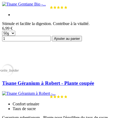
Stimule et facilite la digestion. Contribue à la vitalité.
6,99 €
Ajouter au panier
vorite_border
Tisane Géranium à Robert - Plante coupée
Confort urinaire
Taux de sucre
Geranium robertianum - Plante pour l'équilibre du taux de sucre.