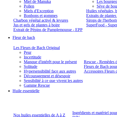
Miel de Manuka
Les bourgeo
Pollen
Sève de boul
Miels d'Exception
Huiles végétales, 
Bonbons et gommes
Extraits de plante
Charbon végétal activé & levures
Sirops de l'herbori
Jus et gels de plantes à boire
SuperFood - Supe
Extrait de Pépins de Pamplemousse - EPP
Fleur de bach
Les Fleurs de Bach Original
Peur
Incertitude
Manque d'intérêt pour le présent
Rescue - Remèdes d
Solitude
Fleurs de Bach pour
Hypersensibilité face aux autres
Accessoires Fleurs 
Découragement et désespoir
Sensibilité à ce que vivent les autres
Gamme Rescue
Huile essentielle
Ingrédients et matériel pou
Nos huiles essentielles de A à Z