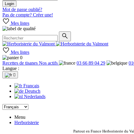
Login
Mot de passe oublié?
Pas de compte? Créer une!
Mes listes
Mes listes
0
Recettes de tisanes
Nos actifs
03 66 89 04 29
01
Langue :

Français
Deutsch
Nederlands
Menu
Herboristerie
Partout en France Herboristerie du Va