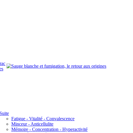
rac
es
Suite
Fatigue - Vitalité - Convalescence
Minceur - Anticellulite
Mémoire - Concentration - Hyperactivité