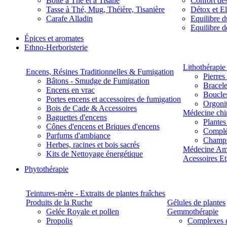
Boite à Thé et à Tisane
Confort des
Tasse à Thé, Mug, Théière, Tisanière
Détox et E
Carafe Alladin
Equilibre d
Equilibre 
Épices et aromates
Ethno-Herboristerie
Lithothérapie 
Encens, Résines Traditionnelles & Fumigation
Pierres
Bâtons - Smudge de Fumigation
Bracele
Encens en vrac
Boucles
Portes encens et accessoires de fumigation
Orgoni
Bois de Cade & Accessoires
Médecine chi
Baguettes d'encens
Plante
Cônes d'encens et Briques d'encens
Complé
Parfums d'ambiance
Champ
Herbes, racines et bois sacrés
Médecine Am
Kits de Nettoyage énergétique
Acessoires E
Phytothérapie
Teintures-mère - Extraits de plantes fraîches
Produits de la Ruche
Gélules de plantes
Gelée Royale et pollen
Gemmothérapie
Propolis
Complexes 