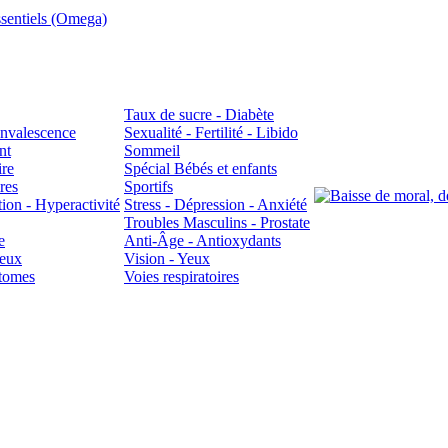
sentiels (Omega)
Taux de sucre - Diabète
Convalescence
Sexualité - Fertilité - Libido
nt
Sommeil
ire
Spécial Bébés et enfants
res
Sportifs
ion - Hyperactivité
Stress - Dépression - Anxiété
Troubles Masculins - Prostate
e
Anti-Âge - Antioxydants
veux
Vision - Yeux
atomes
Voies respiratoires