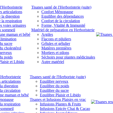
l'Herboristerie
Tisanes santé de l'Herboristerie (suite)
s articulations
Confort Ménopause
 la digestion
Equilibre des dépendances
 la respiration
Confort de la circulation
s voies urinaires
Forme, Vitalité & Immunité
u sommeil
Matériel de préparation en Herboristerie
eune maman et bébé
Argiles
limination
Flacons et piluliers
du sucre
Gélules et gélulier
du cholestérol
Matières premières
 nerveux
Mortiers et pilons
du poids
Séchoirs pour plantes médicinales
laisir et Libido
Autre matériel
'Herboristerie
Tisanes santé de l'Herboriste (suite)
 articulations
Equilibre nerveux
la digestion
Equilibre du poids
la circulation
Equilibre du sucre
une maman et bébé
Equilibre Plaisir et Libido
énopause
Tisanes et Infusions Plaisirs en vrac
la respiration
Infusions Plantes & Fruits
 sommeil
Infusions Epicée Chai & Cacao