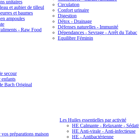
ns unitaires
Circulation
eau et aubier de tilleul
Confort urinaire
beurres et baumes
Digestion
s en ampoules
Détox - Drainage
ste
Défenses naturelles - Immunité
raliments - Raw Food
Dépendances - Sevrage - Arrêt du Tabac
Equilibre Féminin
e secour
 enfants
de Bach Original
Les Huiles essentielles par activité
HE Calmante - Relaxante - Sédati
HE Anti-virale - Anti-infectieuse
r vos préparations maison
HE - Antibactérienne