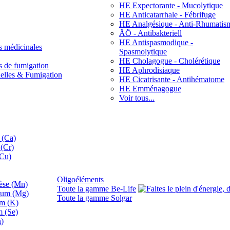
HE Expectorante - Mucolytique
HE Anticatarrhale - Fébrifuge
HE Analgésique - Anti-Rhumatis
ÄÖ - Antibakteriell
HE Antispasmodique -
s médicinales
Spasmolytique
HE Cholagogue - Cholérétique
s de fumigation
HE Aphrodisiaque
nelles & Fumigation
HE Cicatrisante - Antihématome
HE Emménagogue
Voir tous...
 (Ca)
(Cr)
(Cu)
Oligoéléments
se (Mn)
Toute la gamme Be-Life
ium (Mg)
Toute la gamme Solgar
um (K)
m (Se)
n)