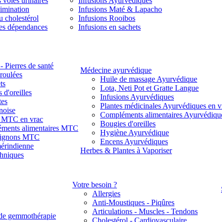
 voies urinaires
Infusions Ayurvédiques
limination
Infusions Maté & Lapacho
u cholestérol
Infusions Rooibos
des dépendances
Infusions en sachets
- Pierres de santé
Médecine ayurvédique
 roulées
Huile de massage Ayurvédique
ts
Lota, Neti Pot et Gratte Langue
 d'oreilles
Infusions Ayurvédiques
tes
Plantes médicinales Ayurvédiques en v
noise
Compléments alimentaires Ayurvédiqu
s MTC en vrac
Bougies d'oreilles
ments alimentaires MTC
Hygiène Ayurvédique
ignons MTC
Encens Ayurvédiques
érindienne
Herbes & Plantes à Vaporiser
thniques
Votre besoin ?
Allergies
Anti-Moustiques - Piqûres
Articulations - Muscles - Tendons
de gemmothérapie
Cholestérol - Cardiovasculaire