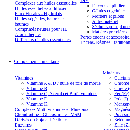
DIY
Complexes aux huiles essentielles
Flacons et piluliers
Huiles essentielles à diffuser
Gélules et gélulier
Eaux Florales - Hydrolats
Mortiers et pilons
Huiles végétales, beurres et
Autre matériel
baumes
Séchoirs pour plante
Comprimés neutres pour HE
Matières premières
Aromathèques
Portes encens et accessoire
Diffuseurs d'huiles essentielles
Encens, Résines Tradition
Complément alimentaire
Minéraux
Vitamines
Calcium
Vitamine A & D / huile de foie de morue
Chrome 
Vitamine B
Cuivre 
Vitamine C, Acérola et Bioflavonoïdes
Fer (Fe)
Vitamine E
Iode (I)
Vitamine K
Manganè
Complexes Multi-vitamines et Minéraux
Magnés
Chondroïtine - Glucosamine - MSM
Potassi
Dérivés du Soja et Lécithine
Séléniu
Enzymes
Zinc (Z