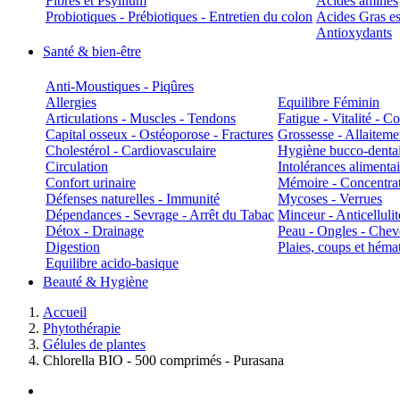
Fibres et Psyllium
Acides aminés
Probiotiques - Prébiotiques - Entretien du colon
Acides Gras es
Antioxydants
Santé & bien-être
Anti-Moustiques - Piqûres
Allergies
Equilibre Féminin
Articulations - Muscles - Tendons
Fatigue - Vitalité - 
Capital osseux - Ostéoporose - Fractures
Grossesse - Allaiteme
Cholestérol - Cardiovasculaire
Hygiène bucco-denta
Circulation
Intolérances alimentai
Confort urinaire
Mémoire - Concentrat
Défenses naturelles - Immunité
Mycoses - Verrues
Dépendances - Sevrage - Arrêt du Tabac
Minceur - Anticellulit
Détox - Drainage
Peau - Ongles - Che
Digestion
Plaies, coups et hém
Equilibre acido-basique
Beauté & Hygiène
Accueil
Phytothérapie
Gélules de plantes
Chlorella BIO - 500 comprimés - Purasana