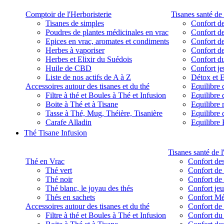
Comptoir de l'Herboristerie
Tisanes santé de 
Tisanes de simples
Confort de
Poudres de plantes médicinales en vrac
Confort de
Epices en vrac, aromates et condiments
Confort de
Herbes à vaporiser
Confort de
Herbes et Elixir du Suédois
Confort d
Huile de CBD
Confort j
Liste de nos actifs de A à Z
Détox et E
Accessoires autour des tisanes et du thé
Equilibre 
Filtre à thé et Boules à Thé et Infusion
Equilibre 
Boite à Thé et à Tisane
Equilibre
Tasse à Thé, Mug, Théière, Tisanière
Equilibre 
Carafe Alladin
Equilibre P
Thé Tisane Infusion
Tisanes santé de l
Thé en Vrac
Confort des
Thé vert
Confort de 
Thé noir
Confort de 
Thé blanc, le joyau des thés
Confort je
Thés en sachets
Confort M
Accessoires autour des tisanes et du thé
Confort de 
Filtre à thé et Boules à Thé et Infusion
Confort du