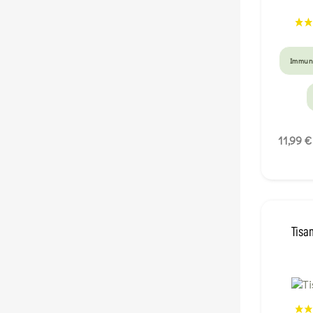
Immun
11,99 €
Tisa