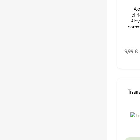
Alo
citr
Aloys
sommei
9,99 €
Tisan