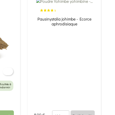
Pausinystalia johimbe - Ecorce
aphrodisiaque
ficultés à
endormir
8,99 €