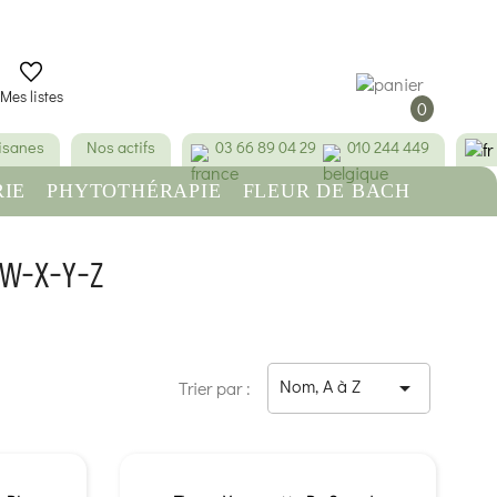
Mes listes
0
tisanes
Nos actifs
03 66 89 04 29
010 244 449
IE
PHYTOTHÉRAPIE
FLEUR DE BACH
RE
BEAUTÉ & HYGIÈNE
-W-X-Y-Z
Nom, A à Z

Trier par :