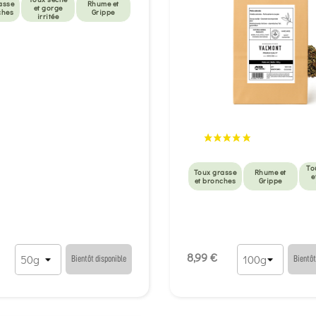
asse
Rhume et
et gorge
ches
Grippe
irritée
To
Toux grasse
Rhume et
e
et bronches
Grippe
8,99 €
Bientôt disponible
Bientôt