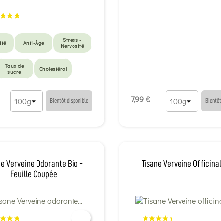
Stress -
ité
Anti-Âge
Nervosité
Taux de
Cholestérol
sucre
7,99 €
Bientôt disponible
Bientôt
ne Verveine Odorante Bio -
Tisane Verveine Officinal
Feuille Coupée