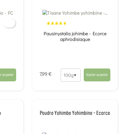
Pausinystalia johimbe - Ecorce
aphrodisiaque
7,99 €
r au panier
Ajouter au panier
o
Poudre Yohimbe Yohimbine - Ecorce