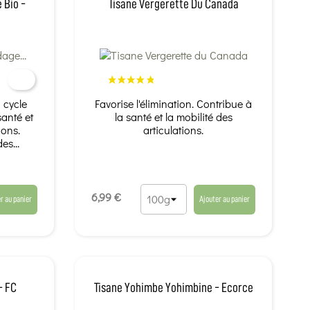
 Bio -
Tisane Vergerette Du Canada
u cycle
Favorise l'élimination. Contribue à
santé et
la santé et la mobilité des
ions.
articulations.
es...
6,99 €
r au panier
Ajouter au panier
- FC
Tisane Yohimbe Yohimbine - Ecorce