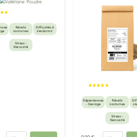
nces
Réveils
Difficultés à
age
nocturnes
s'endormir
Stress -
Nervosité
Dépendances
Réveils
Dif
- Sevrage
nocturnes
s'
Stress -
Nervosité
9,99 €