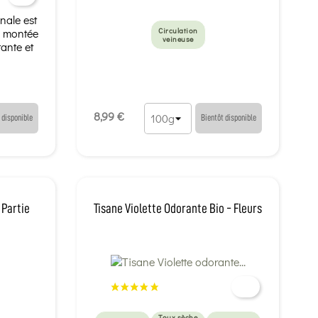
inale est
a montée
Circulation
veineuse
tante et
8,99 €
 disponible
Bientôt disponible
 Partie
Tisane Violette Odorante Bio - Fleurs
Toux sèche