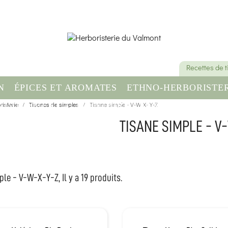
Recettes de 
N
ÉPICES ET AROMATES
ETHNO-HERBORISTER
isterie
OMPLÉMENT ALIMENTAIRE
Tisanes de simples
Tisane simple - V-W-X-Y-Z
SANTÉ & BIEN-ÊT
TISANE SIMPLE - V
ple - V-W-X-Y-Z, Il y a 19 produits.