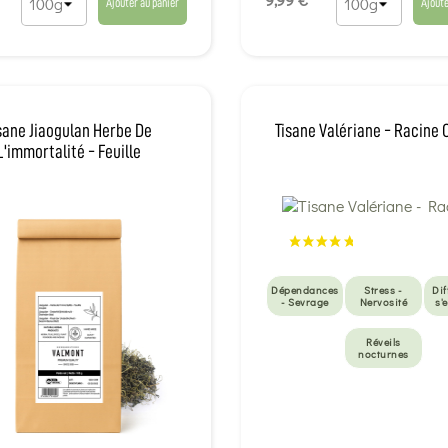
Ajouter au panier
Ajoute
sane Jiaogulan Herbe De
Tisane Valériane - Racine
L'immortalité - Feuille
Dépendances
Stress -
Dif
- Sevrage
Nervosité
s'
Réveils
nocturnes