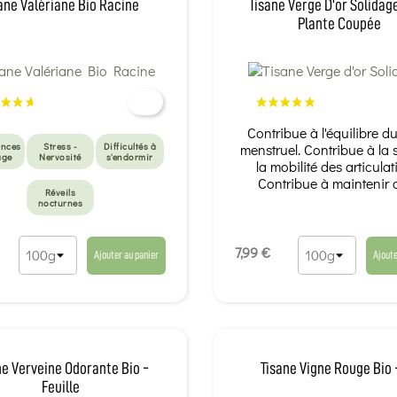
ane Valériane Bio Racine
Tisane Verge D'or Solidage
Plante Coupée
Contribue à l'équilibre d
nces
Stress -
Difficultés à
menstruel. Contribue à la 
age
Nervosité
s'endormir
la mobilité des articulat
Contribue à maintenir d
Réveils
nocturnes
7,99 €
Ajouter au panier
Ajoute
ne Verveine Odorante Bio -
Tisane Vigne Rouge Bio 
Feuille