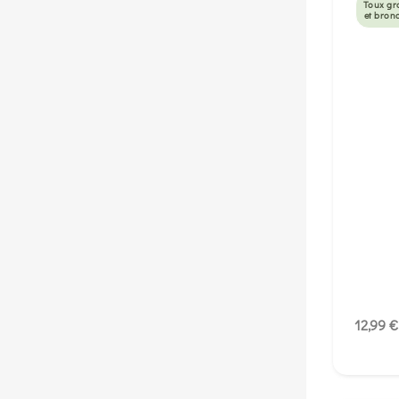
Toux gr
et bron
12,99 €