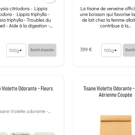
ysia citriodora - Lippia
La tisane de verveine offic
iodora - Lippia triphylla -
une boisson qui favorise l
ia triphylla - Troubles du
de lait chez la femme allai
l - Aide à la digestion -...
contribue à la...
7,99 €
Bientôt disponible
Bientôt
e Violette Odorante - Fleurs
Tisane Violette Odorante -
Aérienne Coupée
Toux sèche