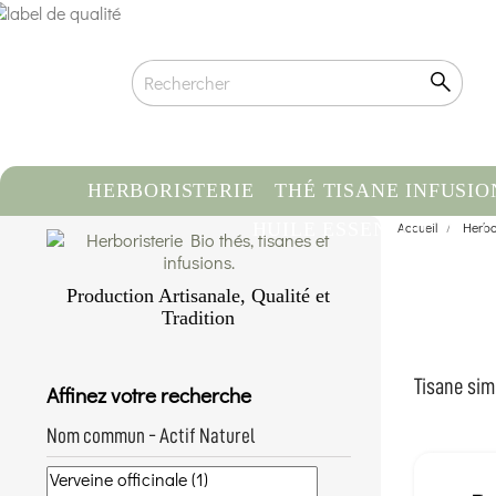
HERBORISTERIE
THÉ TISANE INFUSIO
HUILE ESSENTIELLE
Accueil
Herbor
C
Production Artisanale, Qualité et
Tradition
Qualité biologique certifiée
Traçabilité & Origine contrôlée
Tisane sim
Affinez votre recherche
Conditionnement artisanal à la main
En savoir plus...
Nom commun - Actif Naturel